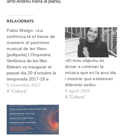
amb Andreu Riera al piano).
RELACIONATS
Pablo Mielgo: «La
simfònica té el deure de
mantenir el patrimoni
musical de les Illes»
[pullquote] L’Orquestra
«El meu objectiu és
Simfònica de les Illes
donar a conèixer la
Balears va inaugurar el
música que es fa avui dia
passat dia 20 d’octubre la
i mostrar que existeixen
temporada 2017-18 a
diferents estils»
l’Auditori de Manacor i ha
5 novembre 2017
8 agost 2025
convidat Antoni Parera
A "Cultura"
A "Cultura"
Fons com a compositor
resident els propers dos
anys. Pablo Mielgo
(Madrid, 1976) és el
primer director de l’ OSIB
compromès amb una
temporada…