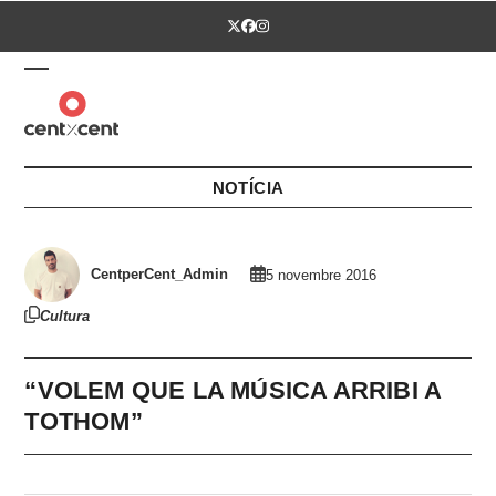
Skip
Twitter
Facebook
Instagram
to
content
Open
Close
mobile
mobile
menu
menu
NOTÍCIA
CentperCent_Admin
5 novembre 2016
Cultura
“VOLEM QUE LA MÚSICA ARRIBI A
TOTHOM”