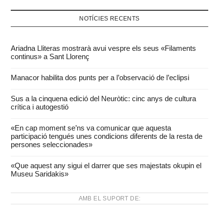
NOTÍCIES RECENTS
Ariadna Lliteras mostrarà avui vespre els seus «Filaments
continus» a Sant Llorenç
Manacor habilita dos punts per a l’observació de l’eclipsi
Sus a la cinquena edició del Neuròtic: cinc anys de cultura
crítica i autogestió
«En cap moment se’ns va comunicar que aquesta
participació tengués unes condicions diferents de la resta de
persones seleccionades»
«Que aquest any sigui el darrer que ses majestats okupin el
Museu Saridakis»
AMB EL SUPORT DE: