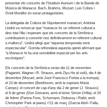
presentar els concerts de l’Studium Aureum i de la Banda de
Música de Manacor. Bach, Brahms, Mozart, Luis Cobos i
Ovidi Montllor en seran protagonistes.
La delegada de Cultura de l’Ajuntament manacorí, Antònia
Llodrà va remarcar que “manacor és un referent cultural a
dins tota l’illa i esperam que els concerts de la Simfònica
contribueixin a convertir-nos definitivament en referent cultural
a mallorca”. Llodrà afegí que “aquesta temporada serà
espectacular”. Gomila refrendaria aquesta opinió afirmant que
“a Manacor hi ha una sensibilitat especial per les arts
escèniques”.
Els concerts de la Simfònica seran dia 11 de novembre
(Paganini, Wagner i R. Strauss, amb Ziyu He al violí), dia 4 de
desembre (Mozart, amb José Francisco Fortea a la trompa);
el 23 de desembre (Beethoven, amb la soprano Maria
Camps); el concert de cap d’any dia 2 de gener (J. Strauss);
el 8 de gener (Don Giovanni, amb el tenor Simón Orfila); el 24
de febrer (Parera Fons, Schumann, Debussy i Rafel, amb
Christopher Park al piano) i l’11 de març (Garcia Abril i Falla,