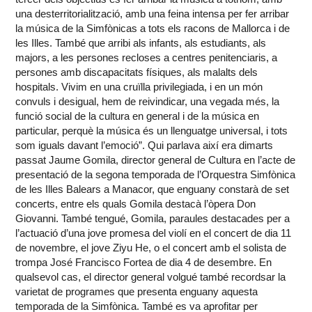
una desterritorialització, amb una feina intensa per fer arribar
la música de la Simfònicas a tots els racons de Mallorca i de
les Illes. També que arribi als infants, als estudiants, als
majors, a les persones recloses a centres penitenciaris, a
persones amb discapacitats físiques, als malalts dels
hospitals. Vivim en una cruïlla privilegiada, i en un món
convuls i desigual, hem de reivindicar, una vegada més, la
funció social de la cultura en general i de la música en
particular, perquè la música és un llenguatge universal, i tots
som iguals davant l’emoció”. Qui parlava així era dimarts
passat Jaume Gomila, director general de Cultura en l’acte de
presentació de la segona temporada de l’Orquestra Simfònica
de les Illes Balears a Manacor, que enguany constarà de set
concerts, entre els quals Gomila destacà l’òpera Don
Giovanni. També tengué, Gomila, paraules destacades per a
l’actuació d’una jove promesa del violí en el concert de dia 11
de novembre, el jove Ziyu He, o el concert amb el solista de
trompa José Francisco Fortea de dia 4 de desembre. En
qualsevol cas, el director general volgué també recordsar la
varietat de programes que presenta enguany aquesta
temporada de la Simfònica. També es va aprofitar per