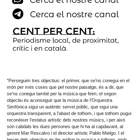
“Perseguim tres objectius: el primer, que se’ns conegui en el
món per més coses que pel nostre paisatge, és a dir, que
se’ns conegui també per la música que feim; el segon
objectiu és aconseguir que la música de l’Orquestra
Simfònica sigui un autèntic servei públic, que sigui una
orquestra transparent, a l’abast de tothom, i que tothom pugui
reconèixer l’estatus artístic dels nostres músics, i per això
són cabdals les dues persones que hi ha al capdavant, al
gerent Mar Rescalvo i el director artístic Pablo Mielgo. I el
tercer dels objectius és fer arribar la música a tothom, amb