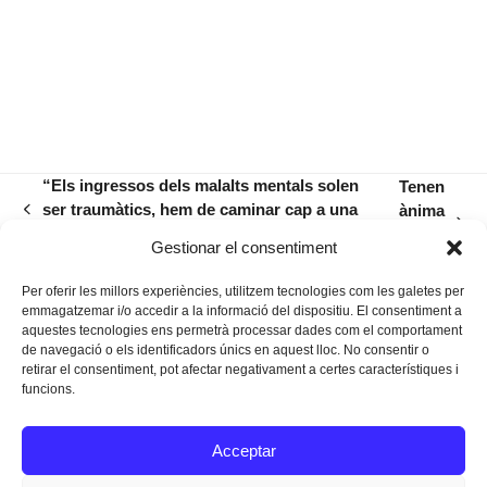
“Els ingressos dels malalts mentals solen
Tenen
ser traumàtics, hem de caminar cap a una
ànima
previous
next
psiquiatria comunitària”
els
post:
Gestionar el consentiment
post:
ous?
Per oferir les millors experiències, utilitzem tecnologies com les galetes per
emmagatzemar i/o accedir a la informació del dispositiu. El consentiment a
aquestes tecnologies ens permetrà processar dades com el comportament
de navegació o els identificadors únics en aquest lloc. No consentir o
retirar el consentiment, pot afectar negativament a certes característiques i
funcions.
Instagram
Facebook
Twitter
Acceptar
Texts Legals