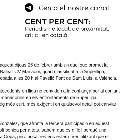
 aquest dijous 26 de febrer amb un duel que promet la
aBalear CV Manacor, quart classificat a la Superlliga,
robada a les 20 h al Pavelló Font de Sant Lluís, a València.
s antecedents en lliga no conviden a la confiança per al conjunt
manacorins en els enfrontaments de Superlliga.
eig més curt, més exigent i on qualsevol detall pot canviar
 González, que afronta la tercera participació en aquest
lt bonica per a tots, sabem que és difícil perquè una
a la Copa, però nosaltres ens estem mentalitzant que el