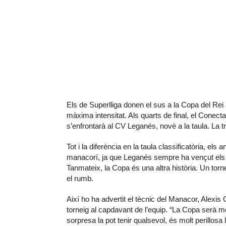
Els de Superlliga donen el sus a la Copa del Rei
màxima intensitat. Als quarts de final, el Conect
s’enfrontarà al CV Leganés, novè a la taula. La t
Tot i la diferència en la taula classificatòria, el
manacorí, ja que Leganés sempre ha vençut els 
Tanmateix, la Copa és una altra història. Un torn
el rumb.
Així ho ha advertit el tècnic del Manacor, Alexis
torneig al capdavant de l’equip. “La Copa serà mo
sorpresa la pot tenir qualsevol, és molt perillos