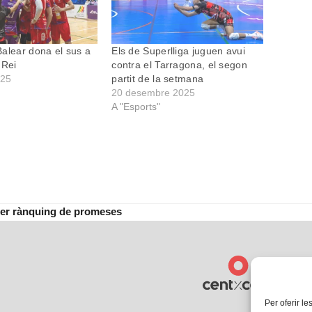
alear dona el sus a
Els de Superlliga juguen avui
 Rei
contra el Tarragona, el segon
025
partit de la setmana
20 desembre 2025
A "Esports"
rrer rànquing de promeses
Per oferir le