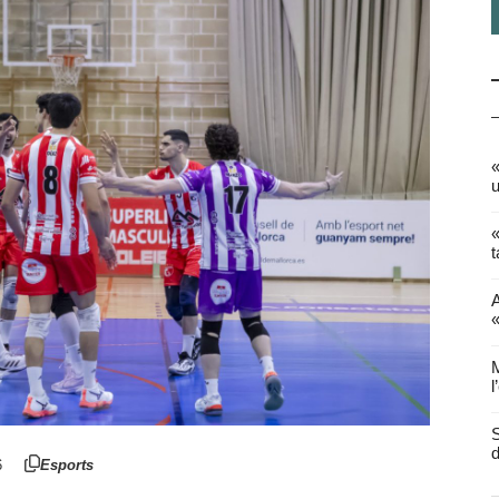
«
u
«
t
A
«
M
l
S
d
6
Esports