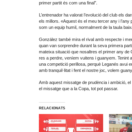
primer partit és com una final”.
L’entrenador ha valorat l’evolució del club els da
els millors. «Aquest és el meu tercer any i l’any p
som un equip humil, normalment de la taula baixa
González també mira el rival amb respecte i mem
quan van sorprendre durant la seva primera part
mateixa situació que nosaltres el primer any de
res a perdre, veníem vuitens i guanyem. Tenint 
una competició perillosa, perquè Leganés avui en d
amb tranquil·litat i fent el nostre joc, volem guany
Amb aquest missatge de prudència i ambició, el 
el missatge que a la Copa, tot pot passar.
RELACIONATS