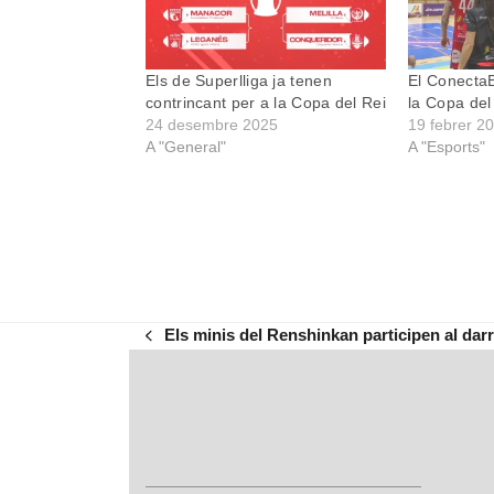
Els de Superlliga ja tenen
El ConectaB
contrincant per a la Copa del Rei
la Copa del
24 desembre 2025
19 febrer 2
A "General"
A "Esports"
Els minis del Renshinkan participen al da
previous
post: