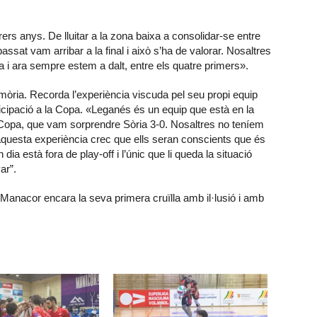
rrers anys. De lluitar a la zona baixa a consolidar-se entre
assat vam arribar a la final i això s’ha de valorar. Nosaltres
 i ara sempre estem a dalt, entre els quatre primers».
òria. Recorda l’experiència viscuda pel seu propi equip
icipació a la Copa. «Leganés és un equip que està en la
 Copa, que vam sorprendre Sòria 3-0. Nosaltres no teníem
aquesta experiència crec que ells seran conscients que és
ia està fora de play-off i l’únic que li queda la situació
ar”.
Manacor encara la seva primera cruïlla amb il·lusió i amb