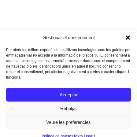
Gestionar el consentiment
Per oferir les millors experiències, utilitzem tecnologies com les galetes per
emmagatzemar i/o accedir a la informació del dispositiu. El consentiment a
aquestes tecnologies ens permetrà processar dades com el comportament
de navegació o els identificadors únics en aquest lloc. No consentir o
retirar el consentiment, pot afectar negativament a certes característiques i
funcions.
Instagram
Facebook
Twitter
Acceptar
Texts Legals
Rebutjar
Veure les preferències
Dissenyat a
Ideograma
Política de galetes
Texts Legals