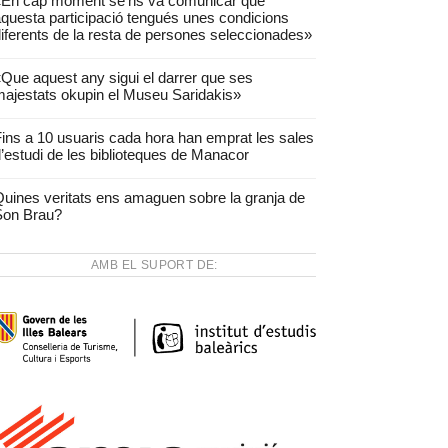
«En cap moment se’ns va comunicar que
questa participació tengués unes condicions
iferents de la resta de persones seleccionades»
Que aquest any sigui el darrer que ses
ajestats okupin el Museu Saridakis»
ins a 10 usuaris cada hora han emprat les sales
’estudi de les biblioteques de Manacor
uines veritats ens amaguen sobre la granja de
Son Brau?
AMB EL SUPORT DE: