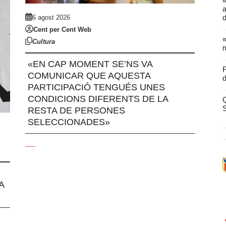
a
d
6 agost 2026
Cent per Cent Web
«
Cultura
m
«EN CAP MOMENT SE’NS VA
F
COMUNICAR QUE AQUESTA
d
PARTICIPACIÓ TENGUÉS UNES
CONDICIONS DIFERENTS DE LA
Q
RESTA DE PERSONES
SELECCIONADES»
A