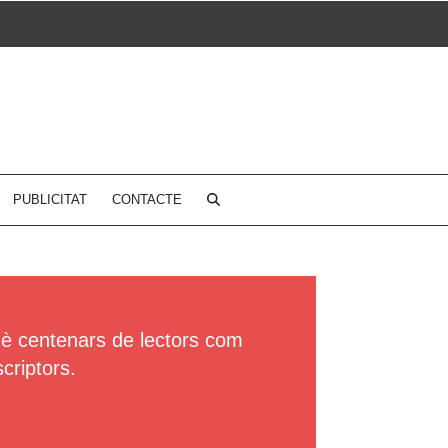
PUBLICITAT
CONTACTE
uè centenars de lectors com
criptors.