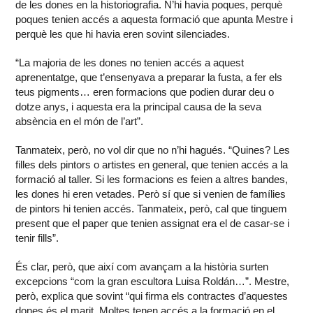
de les dones en la historiografia. N’hi havia poques, perquè
poques tenien accés a aquesta formació que apunta Mestre i
perquè les que hi havia eren sovint silenciades.
“La majoria de les dones no tenien accés a aquest
aprenentatge, que t’ensenyava a preparar la fusta, a fer els
teus pigments… eren formacions que podien durar deu o
dotze anys, i aquesta era la principal causa de la seva
absència en el món de l’art”.
Tanmateix, però, no vol dir que no n’hi hagués. “Quines? Les
filles dels pintors o artistes en general, que tenien accés a la
formació al taller. Si les formacions es feien a altres bandes,
les dones hi eren vetades. Però sí que si venien de famílies
de pintors hi tenien accés. Tanmateix, però, cal que tinguem
present que el paper que tenien assignat era el de casar-se i
tenir fills”.
És clar, però, que així com avançam a la història surten
excepcions “com la gran escultora Luisa Roldán…”. Mestre,
però, explica que sovint “qui firma els contractes d’aquestes
dones és el marit. Moltes tenen accés a la formació en el