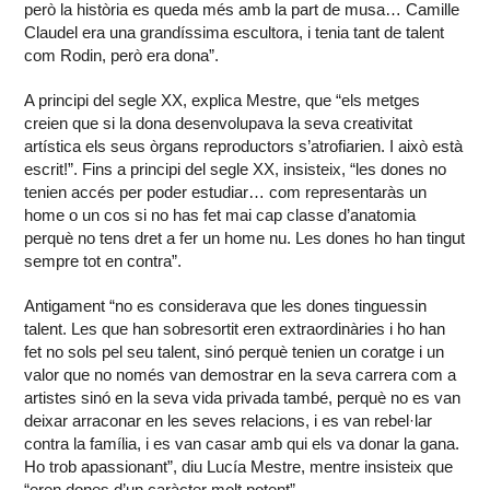
però la història es queda més amb la part de musa… Camille
Claudel era una grandíssima escultora, i tenia tant de talent
com Rodin, però era dona”.
A principi del segle XX, explica Mestre, que “els metges
creien que si la dona desenvolupava la seva creativitat
artística els seus òrgans reproductors s’atrofiarien. I això està
escrit!”. Fins a principi del segle XX, insisteix, “les dones no
tenien accés per poder estudiar… com representaràs un
home o un cos si no has fet mai cap classe d’anatomia
perquè no tens dret a fer un home nu. Les dones ho han tingut
sempre tot en contra”.
Antigament “no es considerava que les dones tinguessin
talent. Les que han sobresortit eren extraordinàries i ho han
fet no sols pel seu talent, sinó perquè tenien un coratge i un
valor que no només van demostrar en la seva carrera com a
artistes sinó en la seva vida privada també, perquè no es van
deixar arraconar en les seves relacions, i es van rebel·lar
contra la família, i es van casar amb qui els va donar la gana.
Ho trob apassionant”, diu Lucía Mestre, mentre insisteix que
“eren dones d’un caràcter molt potent”.