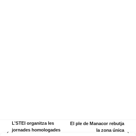
L’STEI organitza les
El ple de Manacor rebutja
jornades homologades
la zona única
previous