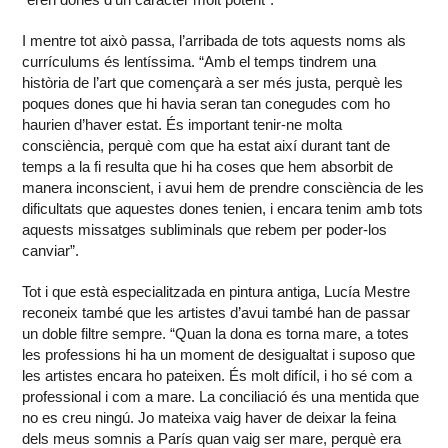
I mentre tot això passa, l’arribada de tots aquests noms als
currículums és lentíssima. “Amb el temps tindrem una
història de l’art que començarà a ser més justa, perquè les
poques dones que hi havia seran tan conegudes com ho
haurien d’haver estat. És important tenir-ne molta
consciència, perquè com que ha estat així durant tant de
temps a la fi resulta que hi ha coses que hem absorbit de
manera inconscient, i avui hem de prendre consciència de les
dificultats que aquestes dones tenien, i encara tenim amb tots
aquests missatges subliminals que rebem per poder-los
canviar”.
Tot i que està especialitzada en pintura antiga, Lucía Mestre
reconeix també que les artistes d’avui també han de passar
un doble filtre sempre. “Quan la dona es torna mare, a totes
les professions hi ha un moment de desigualtat i suposo que
les artistes encara ho pateixen. És molt difícil, i ho sé com a
professional i com a mare. La conciliació és una mentida que
no es creu ningú. Jo mateixa vaig haver de deixar la feina
dels meus somnis a París quan vaig ser mare, perquè era