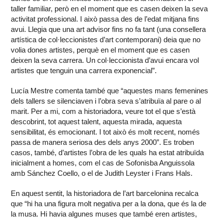
taller familiar, però en el moment que es casen deixen la seva
activitat professional. I això passa des de l’edat mitjana fins
avui. Llegia que una art advisor fins no fa tant (una consellera
artística de col·leccionistes d’art contemporani) deia que no
volia dones artistes, perquè en el moment que es casen
deixen la seva carrera. Un col·leccionista d’avui encara vol
artistes que tenguin una carrera exponencial”.
Lucía Mestre comenta també que “aquestes mans femenines
dels tallers se silenciaven i l’obra seva s’atribuïa al pare o al
marit. Per a mi, com a historiadora, veure tot el que s’està
descobrint, tot aquest talent, aquesta mirada, aquesta
sensibilitat, és emocionant. I tot això és molt recent, només
passa de manera seriosa des dels anys 2000”. Es troben
casos, també, d’artistes l’obra de les quals ha estat atribuïda
inicialment a homes, com el cas de Sofonisba Anguissola
amb Sánchez Coello, o el de Judith Leyster i Frans Hals.
En aquest sentit, la historiadora de l’art barcelonina recalca
que “hi ha una figura molt negativa per a la dona, que és la de
la musa. Hi havia algunes muses que també eren artistes,