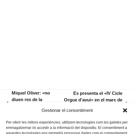
Miquel Oliver: «no
Es presenta el «IV Cicle
diuen res de la
Orgue d’avui» en el marc de
previous
next
provocació dels
les activitats de la Fira de
Gestionar el consentiment
post:
post:
buggies»
Setembre
Per oferir les millors experiències, utilitzem tecnologies com les galetes per
emmagatzemar i/o accedir a la informació del dispositiu. El consentiment a
aquestes tecnologies ens permetrà processar dades com el comportament