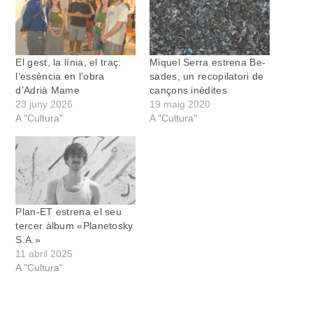
El gest, la línia, el traç:
Miquel Serra estrena Be-
l’essència en l’obra
sades, un recopilatori de
d’Adrià Mame
cançons inèdites
23 juny 2026
19 maig 2020
A "Cultura"
A "Cultura"
Plan-ET estrena el seu
tercer àlbum «Planetosky
S.A.»
11 abril 2025
A "Cultura"