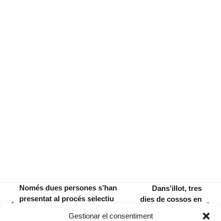
Només dues persones s’han
Dans’illot, tres
presentat al procés selectiu
dies de cossos en
previous
next
per a la plaça de gerent del
moviment devora
Gestionar el consentiment
post:
post:
Teatre
la mar