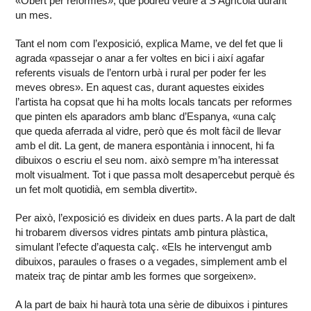
«Obert per reformes», que podreu veure a S’Agrícola durant
un mes.
Tant el nom com l’exposició, explica Mame, ve del fet que li
agrada «passejar o anar a fer voltes en bici i així agafar
referents visuals de l’entorn urbà i rural per poder fer les
meves obres». En aquest cas, durant aquestes eixides
l’artista ha copsat que hi ha molts locals tancats per reformes
que pinten els aparadors amb blanc d’Espanya, «una calç
que queda aferrada al vidre, però que és molt fàcil de llevar
amb el dit. La gent, de manera espontània i innocent, hi fa
dibuixos o escriu el seu nom. això sempre m’ha interessat
molt visualment. Tot i que passa molt desapercebut perquè és
un fet molt quotidià, em sembla divertit».
Per això, l’exposició es divideix en dues parts. A la part de dalt
hi trobarem diversos vidres pintats amb pintura plàstica,
simulant l’efecte d’aquesta calç. «Els he intervengut amb
dibuixos, paraules o frases o a vegades, simplement amb el
mateix traç de pintar amb les formes que sorgeixen».
A la part de baix hi haurà tota una sèrie de dibuixos i pintures