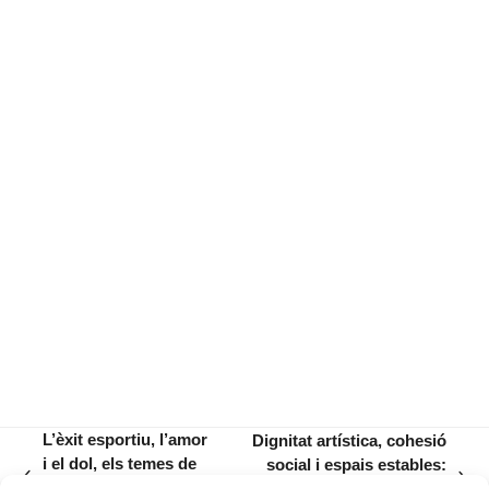
L’èxit esportiu, l’amor
Dignitat artística, cohesió
i el dol, els temes de
social i espais estables:
previous
next
la setmana a
això fa falta per ser capital