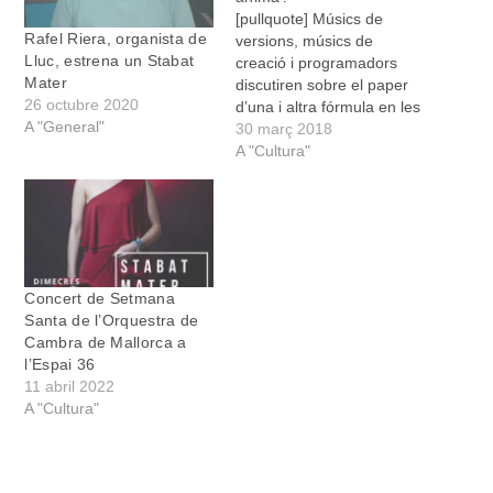
[pullquote] Músics de
Rafel Riera, organista de
versions, músics de
Lluc, estrena un Stabat
creació i programadors
Mater
discutiren sobre el paper
26 octubre 2020
d’una i altra fórmula en les
A "General"
programacions dels
30 març 2018
ajuntaments [/pullquote]La
A "Cultura"
dècada dels anys noranta
va suposar l’eclosió de la
música de versions de la
mà d’un grup que ha
marcat una era. Horris
Kamoi, liderats pel
Concert de Setmana
felanitxer…
Santa de l’Orquestra de
Cambra de Mallorca a
l’Espai 36
11 abril 2022
A "Cultura"