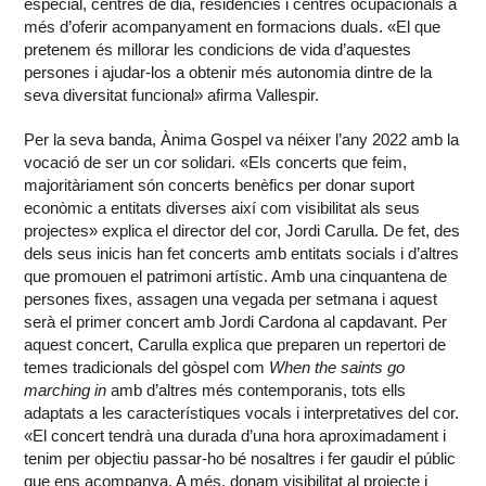
especial, centres de dia, residències i centres ocupacionals a
més d’oferir acompanyament en formacions duals. «El que
pretenem és millorar les condicions de vida d’aquestes
persones i ajudar-los a obtenir més autonomia dintre de la
seva diversitat funcional» afirma Vallespir.
Per la seva banda, Ànima Gospel va néixer l’any 2022 amb la
vocació de ser un cor solidari. «Els concerts que feim,
majoritàriament són concerts benèfics per donar suport
econòmic a entitats diverses així com visibilitat als seus
projectes» explica el director del cor, Jordi Carulla. De fet, des
dels seus inicis han fet concerts amb entitats socials i d’altres
que promouen el patrimoni artístic. Amb una cinquantena de
persones fixes, assagen una vegada per setmana i aquest
serà el primer concert amb Jordi Cardona al capdavant. Per
aquest concert, Carulla explica que preparen un repertori de
temes tradicionals del gòspel com
When the saints go
marching in
amb d’altres més contemporanis, tots ells
adaptats a les característiques vocals i interpretatives del cor.
«El concert tendrà una durada d’una hora aproximadament i
tenim per objectiu passar-ho bé nosaltres i fer gaudir el públic
que ens acompanya. A més, donam visibilitat al projecte i