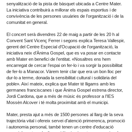
senyalització de la pista de bàsquet ubicada a Centre Mater.
La iniciativa contribuirà a millorar els espais esportius i de
convivència de les persones usuàries de l’organització i de la
comunitat en general.
El concert serà divendres 22 de maig a partir de les 20 h al
Convent Sant Vicenç Ferrer i segons explica Teresa Vallespir,
gerent del Centre Especial d’Ocupació de l’organització, la
iniciativa neix d’Ànima Gospel, que es va posar en contacte
amb Mater en benefici de l’entitat. «Nosaltres ens hem
encarregat de cercar l’espai on fer-lo i va sorgir la possibilitat
de fer-lo a Manacor. Vàrem tenir clar que era un bon lloc per
dur-lo a terme, donada la sensibilitat cultural i solidària del
poble». Així mateix, explica que Mater té lligams amb les
germanes franciscanes i que Ànima Gospel estrena director,
Jordi Cardona, que a més de músic és professor a l’IES
Mossèn Alcover i té molta proximitat amb el municipi.
Mater, presta ajut a més de 1500 persones al llarg de la seva
trajectòria vital i ofereix servei d’atenció primerenca, promoció
i autonomia personal, també tenen un centre d’educació