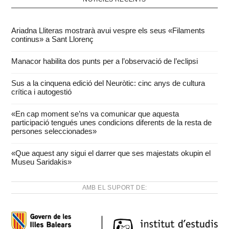
Ariadna Lliteras mostrarà avui vespre els seus «Filaments
continus» a Sant Llorenç
Manacor habilita dos punts per a l’observació de l’eclipsi
Sus a la cinquena edició del Neuròtic: cinc anys de cultura
crítica i autogestió
«En cap moment se’ns va comunicar que aquesta
participació tengués unes condicions diferents de la resta de
persones seleccionades»
«Que aquest any sigui el darrer que ses majestats okupin el
Museu Saridakis»
AMB EL SUPORT DE: