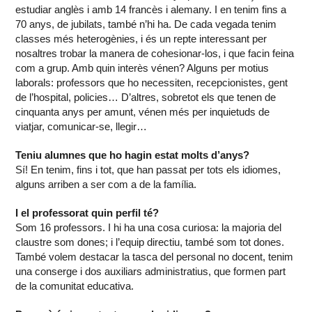
estudiar anglès i amb 14 francès i alemany. I en tenim fins a
70 anys, de jubilats, també n’hi ha. De cada vegada tenim
classes més heterogènies, i és un repte interessant per
nosaltres trobar la manera de cohesionar-los, i que facin feina
com a grup. Amb quin interès vénen? Alguns per motius
laborals: professors que ho necessiten, recepcionistes, gent
de l’hospital, policies… D’altres, sobretot els que tenen de
cinquanta anys per amunt, vénen més per inquietuds de
viatjar, comunicar-se, llegir…
Teniu alumnes que ho hagin estat molts d’anys?
Sí! En tenim, fins i tot, que han passat per tots els idiomes,
alguns arriben a ser com a de la família.
I el professorat quin perfil té?
Som 16 professors. I hi ha una cosa curiosa: la majoria del
claustre som dones; i l’equip directiu, també som tot dones.
També volem destacar la tasca del personal no docent, tenim
una conserge i dos auxiliars administratius, que formen part
de la comunitat educativa.