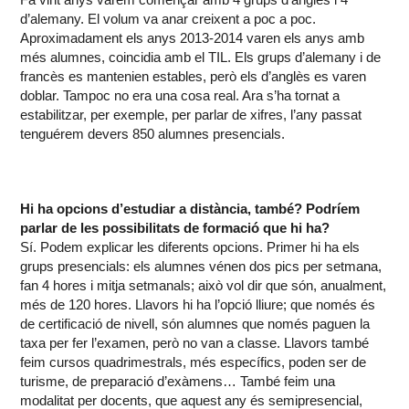
d’alemany. El volum va anar creixent a poc a poc.
Aproximadament els anys 2013-2014 varen els anys amb
més alumnes, coincidia amb el TIL. Els grups d’alemany i de
francès es mantenien estables, però els d’anglès es varen
doblar. Tampoc no era una cosa real. Ara s’ha tornat a
estabilitzar, per exemple, per parlar de xifres, l’any passat
tenguérem devers 850 alumnes presencials.
Hi ha opcions d’estudiar a distància, també? Podríem
parlar de les possibilitats de formació que hi ha?
Sí. Podem explicar les diferents opcions. Primer hi ha els
grups presencials: els alumnes vénen dos pics per setmana,
fan 4 hores i mitja setmanals; això vol dir que són, anualment,
més de 120 hores. Llavors hi ha l’opció lliure; que només és
de certificació de nivell, són alumnes que només paguen la
taxa per fer l’examen, però no van a classe. Llavors també
feim cursos quadrimestrals, més específics, poden ser de
turisme, de preparació d’exàmens… També feim una
modalitat per docents, que aquest any és semipresencial,