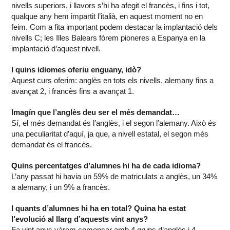
nivells superiors, i llavors s’hi ha afegit el francès, i fins i tot,
qualque any hem impartit l’italià, en aquest moment no en
feim. Com a fita important podem destacar la implantació dels
nivells C; les Illes Balears fórem pioneres a Espanya en la
implantació d’aquest nivell.
I quins idiomes oferiu enguany, idò?
Aquest curs oferim: anglès en tots els nivells, alemany fins a
avançat 2, i francès fins a avançat 1.
Imagín que l’anglès deu ser el més demandat…
Sí, el més demandat és l’anglès, i el segon l’alemany. Això és
una peculiaritat d’aquí, ja que, a nivell estatal, el segon més
demandat és el francès.
Quins percentatges d’alumnes hi ha de cada idioma?
L’any passat hi havia un 59% de matriculats a anglès, un 34%
a alemany, i un 9% a francès.
I quants d’alumnes hi ha en total? Quina ha estat
l’evolució al llarg d’aquests vint anys?
Fa vint anys vàrem començar amb 4 grups d’anglès i 4