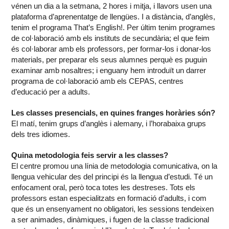
vénen un dia a la setmana, 2 hores i mitja, i llavors usen una
plataforma d’aprenentatge de llengües. I a distància, d’anglès,
tenim el programa That’s English!. Per últim tenim programes
de col·laboració amb els instituts de secundària; el que feim
és col·laborar amb els professors, per formar-los i donar-los
materials, per preparar els seus alumnes perquè es puguin
examinar amb nosaltres; i enguany hem introduït un darrer
programa de col·laboració amb els CEPAS, centres
d’educació per a adults.
Les classes presencials, en quines franges horàries són?
El matí, tenim grups d’anglès i alemany, i l’horabaixa grups
dels tres idiomes.
Quina metodologia feis servir a les classes?
El centre promou una línia de metodologia comunicativa, on la
llengua vehicular des del principi és la llengua d’estudi. Té un
enfocament oral, però toca totes les destreses. Tots els
professors estan especialitzats en formació d’adults, i com
que és un ensenyament no obligatori, les sessions tendeixen
a ser animades, dinàmiques, i fugen de la classe tradicional