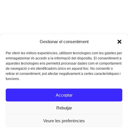
Danses i
“L’estètica de l’art de la revolta és
Gestionar el consentiment
previous
next
dones
reiterativa”
post:
post:
Per oferir les millors experiències, utilitzem tecnologies com les galetes per
emmagatzemar i/o accedir a la informació del dispositiu. El consentiment a
aquestes tecnologies ens permetrà processar dades com el comportament
de navegació o els identificadors únics en aquest lloc. No consentir o
retirar el consentiment, pot afectar negativament a certes característiques i
funcions.
Instagram
Facebook
Twitter
Acceptar
Texts Legals
Rebutjar
Veure les preferències
Dissenyat a
Ideograma