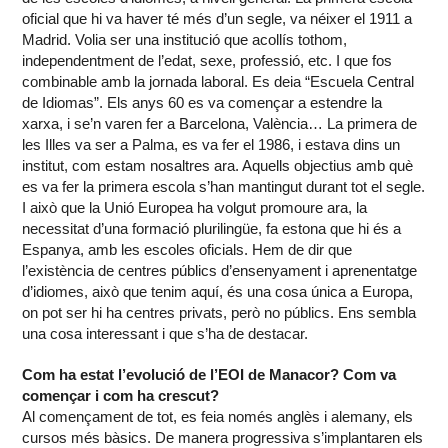
oficial que hi va haver té més d’un segle, va néixer el 1911 a
Madrid. Volia ser una institució que acollís tothom,
independentment de l’edat, sexe, professió, etc. I que fos
combinable amb la jornada laboral. Es deia “Escuela Central
de Idiomas”. Els anys 60 es va començar a estendre la
xarxa, i se’n varen fer a Barcelona, València… La primera de
les Illes va ser a Palma, es va fer el 1986, i estava dins un
institut, com estam nosaltres ara. Aquells objectius amb què
es va fer la primera escola s’han mantingut durant tot el segle.
I això que la Unió Europea ha volgut promoure ara, la
necessitat d’una formació plurilingüe, fa estona que hi és a
Espanya, amb les escoles oficials. Hem de dir que
l’existència de centres públics d’ensenyament i aprenentatge
d’idiomes, això que tenim aquí, és una cosa única a Europa,
on pot ser hi ha centres privats, però no públics. Ens sembla
una cosa interessant i que s’ha de destacar.
Com ha estat l’evolució de l’EOI de Manacor? Com va
començar i com ha crescut?
Al començament de tot, es feia només anglès i alemany, els
cursos més bàsics. De manera progressiva s’implantaren els