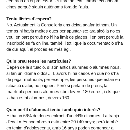
centrada en el professor i el llibre de text. També els donam
eines perquè siguin autònoms fora de l’aula.
Teniu llistes d’espera?
No. Actualment la Conselleria ens deixa agafar tothom. Un
temps hi havia moltes cues per apuntar-se; ara això ja no es
veu, en part perquè no hi ha límit de places, i en part perquè la
inscripció es fa on line, també; i tot i que la documentació s’ha
de dur aquí, el procés és més àgil.
Quin preu tenen les matrícules?
Depèn de la situació, si són antics alumnes o alumnes nous,
si fan un idioma o dos… Llavors hi ha casos en què no s’ha
de pagar matrícula, per exemple, les persones que estan en
situació d’atur, no paguen. Però si parlam de preus, la
matrícula per nous alumnes són devers 180 euros, i els que
ja han estat alumnes, devers 160.
Quin perfil d’alumnat teniu i amb quin interès?
Hi ha un 66% de dones enfront d’un 44% d’homes. La franja
d’edat més noombrosa està entre 20 i 40 anys; però també
en tenim d’adolescents, amb 16 anys poden començar a