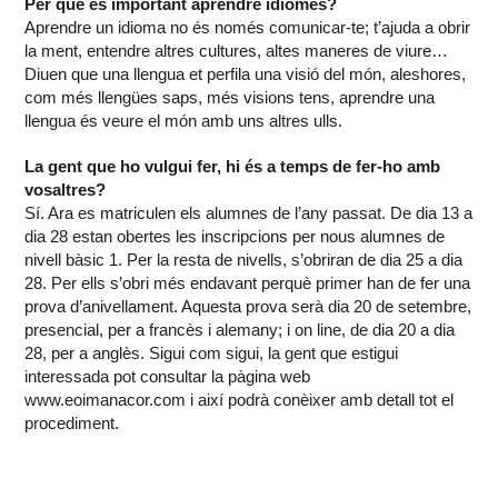
Per què és important aprendre idiomes?
Aprendre un idioma no és només comunicar-te; t’ajuda a obrir
la ment, entendre altres cultures, altes maneres de viure…
Diuen que una llengua et perfila una visió del món, aleshores,
com més llengües saps, més visions tens, aprendre una
llengua és veure el món amb uns altres ulls.
La gent que ho vulgui fer, hi és a temps de fer-ho amb
vosaltres?
Sí. Ara es matriculen els alumnes de l’any passat. De dia 13 a
dia 28 estan obertes les inscripcions per nous alumnes de
nivell bàsic 1. Per la resta de nivells, s’obriran de dia 25 a dia
28. Per ells s’obri més endavant perquè primer han de fer una
prova d’anivellament. Aquesta prova serà dia 20 de setembre,
presencial, per a francès i alemany; i on line, de dia 20 a dia
28, per a anglès. Sigui com sigui, la gent que estigui
interessada pot consultar la pàgina web
www.eoimanacor.com i així podrà conèixer amb detall tot el
procediment.