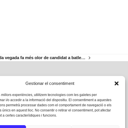
da vegada fa més olor de candidat a batle…
Gestionar el consentiment
s millors experiències, utilitzem tecnologies com les galetes per
 i/o accedir a la informació del dispositiu. El consentiment a aquestes
 ens permetrà processar dades com el comportament de navegació o els
s únics en aquest lloc. No consentir o retirar el consentiment, pot afectar
 a certes característiques i funcions.