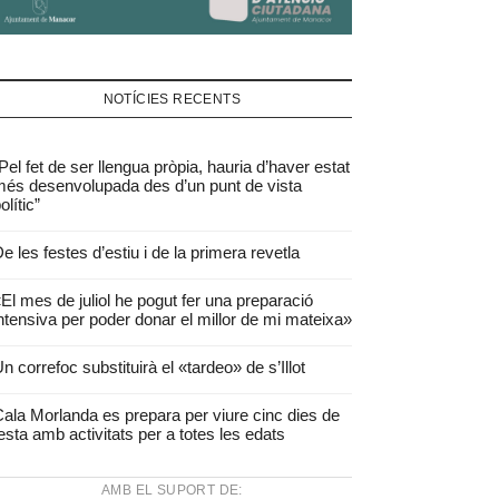
NOTÍCIES RECENTS
Pel fet de ser llengua pròpia, hauria d’haver estat
és desenvolupada des d’un punt de vista
olític”
e les festes d’estiu i de la primera revetla
El mes de juliol he pogut fer una preparació
ntensiva per poder donar el millor de mi mateixa»
n correfoc substituirà el «tardeo» de s’Illot
ala Morlanda es prepara per viure cinc dies de
esta amb activitats per a totes les edats
AMB EL SUPORT DE: