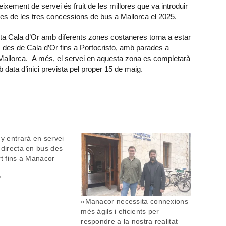
xement de servei és fruit de les millores que va introduir
tes de les tres concessions de bus a Mallorca el 2025.
cta Cala d’Or amb diferents zones costaneres torna a estar
 des de Cala d’Or fins a Portocristo, amb parades a
 Mallorca. A més, el servei en aquesta zona es completarà
 data d’inici prevista pel proper 15 de maig.
ny entrarà en servei
 directa en bus des
rt fins a Manacor
7
"
«Manacor necessita connexions
més àgils i eficients per
respondre a la nostra realitat