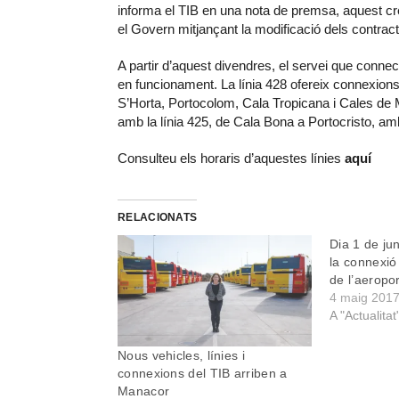
informa el TIB en una nota de premsa, aquest crei
el Govern mitjançant la modificació dels contrac
A partir d’aquest divendres, el servei que conne
en funcionament. La línia 428 ofereix connexions
S’Horta, Portocolom, Cala Tropicana i Cales de
amb la línia 425, de Cala Bona a Portocristo, amb
Consulteu els horaris d’aquestes línies
aquí
RELACIONATS
Dia 1 de ju
la connexió
de l’aeropo
4 maig 201
A "Actualitat
Nous vehicles, línies i
connexions del TIB arriben a
Manacor