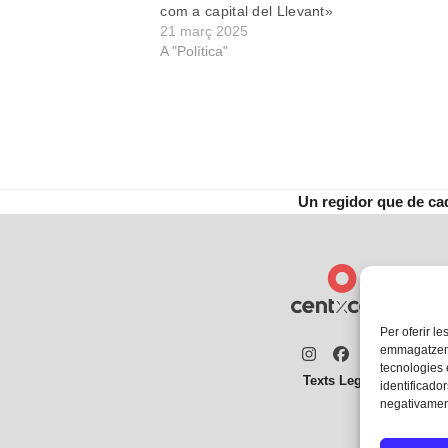
com a capital del Llevant»
21 març 2025
A "Política"
Un regidor que de ca
next
post:
Per oferir le
emmagatzemar
Instagram
Facebook
Twitter
tecnologies
Texts Legals
identificador
negativament