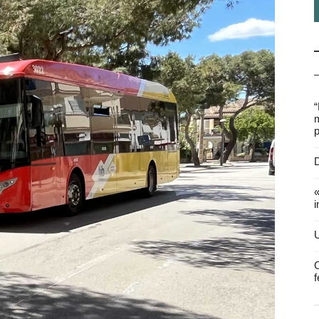
“
m
p
D
«
i
U
C
f