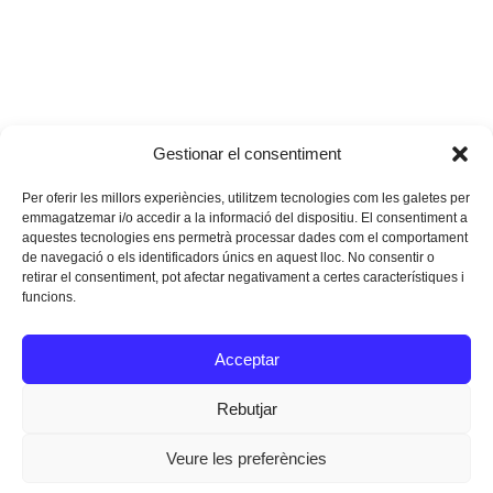
Gestionar el consentiment
Per oferir les millors experiències, utilitzem tecnologies com les galetes per
emmagatzemar i/o accedir a la informació del dispositiu. El consentiment a
aquestes tecnologies ens permetrà processar dades com el comportament
de navegació o els identificadors únics en aquest lloc. No consentir o
retirar el consentiment, pot afectar negativament a certes característiques i
funcions.
Instagram
Facebook
Twitter
Acceptar
Texts Legals
Rebutjar
Veure les preferències
Dissenyat a
Ideograma