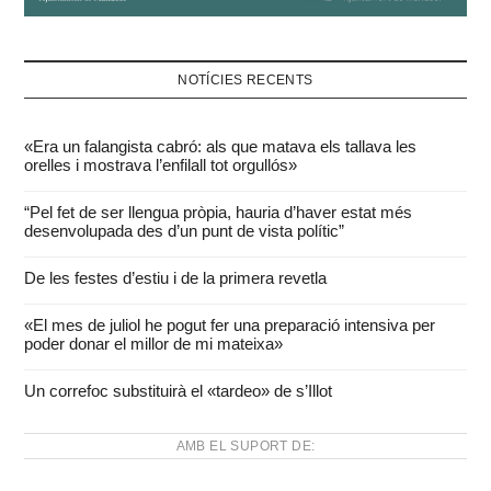
NOTÍCIES RECENTS
«Era un falangista cabró: als que matava els tallava les
orelles i mostrava l’enfilall tot orgullós»
“Pel fet de ser llengua pròpia, hauria d’haver estat més
desenvolupada des d’un punt de vista polític”
De les festes d’estiu i de la primera revetla
«El mes de juliol he pogut fer una preparació intensiva per
poder donar el millor de mi mateixa»
Un correfoc substituirà el «tardeo» de s’Illot
AMB EL SUPORT DE: