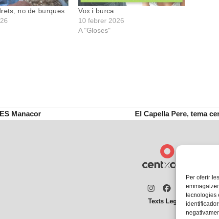
rets, no de burques
Vox i burca
026
10 febrer 2026
A "Gloses"
l’IES Manacor
El Capella Pere, tema ce
next
post:
Per oferir le
emmagatzemar
Instagram
Facebook
Twitter
tecnologies
Texts Legals
identificador
negativament