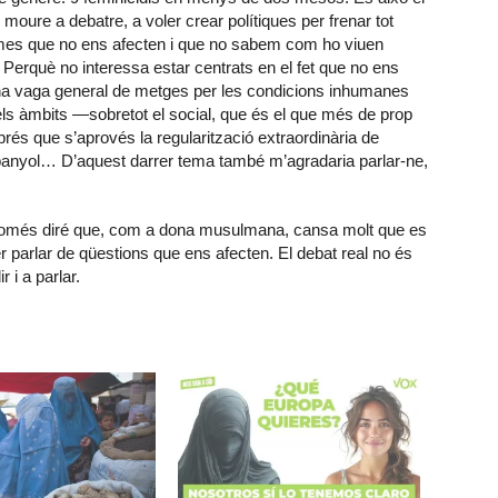
 moure a debatre, a voler crear polítiques per frenar tot
emes que no ens afecten i que no sabem com ho viuen
 Perquè no interessa estar centrats en el fet que no ens
na vaga general de metges per les condicions inhumanes
 els àmbits —sobretot el social, que és el que més de prop
s que s’aprovés la regularització extraordinària de
espanyol… D’aquest darrer tema també m’agradaria parlar-ne,
. Només diré que, com a dona musulmana, cansa molt que es
er parlar de qüestions que ens afecten. El debat real no és
r i a parlar.