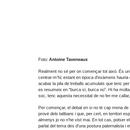
Foto:
Antoine Taveneaux
Realment no sé per on començar tot això. És un 
centrar-m’hi; estant en època d’exàmens hauria 
acabar la pila de treballs acumulats que tenc pe
es resumeix en “burca sí, burca no”. Hi ha mol
soc, tenc aquesta necessitat de no fer-me callar,
Per començar, el debat en si no té cap mena de 
prové dels talibans i que, per cert, en territori 
almenys jo no n’he vist mai. En tot cas, potser el
parlat del tema des d’una postura paternalista i 