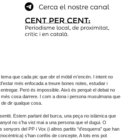
tema que cada pic que obr el mòbil m’encén. I intent no
d’estar més enfocada a treure bones notes, estudiar i
r entregar. Però és impossible. Això és perquè el debat no
ta més cosa darrere. I com a dona i persona musulmana que
 de dir qualque cosa.
sentit. Estem parlant del burca, una peça no islàmica que
espanyol no s’ha vist mai a una persona que el dugui. O
s senyors del PP i Vox (i altres partits “d’esquerra” que han
etnocèntrica) s’han confós de concepte. A tots ens pot