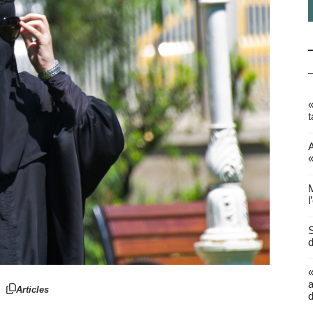
«
t
A
«
M
l
S
d
a
Articles
d