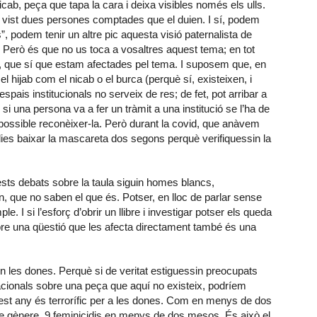
icab, peça que tapa la cara i deixa visibles només els ulls.
vist dues persones comptades que el duien. I sí, podem
, podem tenir un altre pic aquesta visió paternalista de
. Però és que no us toca a vosaltres aquest tema; en tot
 que sí que estam afectades pel tema. I suposem que, en
l hijab com el nicab o el burca (perquè sí, existeixen, i
pais institucionals no serveix de res; de fet, pot arribar a
 si una persona va a fer un tràmit a una institució se l’ha de
 possible reconèixer-la. Però durant la covid, que anàvem
ies baixar la mascareta dos segons perquè verifiquessin la
sts debats sobre la taula siguin homes blancs,
n, que no saben el que és. Potser, en lloc de parlar sense
le. I si l’esforç d’obrir un llibre i investigar potser els queda
 una qüestió que les afecta directament també és una
 les dones. Perquè si de veritat estiguessin preocupats
 nacionals sobre una peça que aquí no existeix, podríem
st any és terrorífic per a les dones. Com en menys de dos
e gènere. 9 feminicidis en menys de dos mesos. És això el