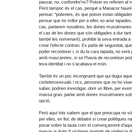
passar, no, confondre’ns? Potser es referien al n
Però tampoc és el cas, perquè a Manacor hauré 
pensar: “pobretes, és que potser estan obligades”
pensar que és millor per a elles no anar tapades
cas, parlarem nosaltres, les dones musulmanes,
el cas de les dones que són obligades a dur tant e
també les nomenaré), prohibir la seva entrada a es
crear l’efecte contrari. Es parla de seguretat, que
poder reconèixer i, si du la cara tapada, no serà
amb mascaretes, si se t’havia de reconèixer pod
teva identitat i no s’acabava el món.
També és un poc incongruent que qui dugui aque
cisheterosexuals i rics, persones que no ho viue
saber, podrien investigar, obrir un llibre, per exemp
massa gran, parlar amb dones musulmanes sobre
opció.
Però aquí tots sabem que el que preocupa no són
per elles, en lloc de debatre si crear polítiques
posar sobre la taula com el començament d’aque
mesos ja duim 9 víctimes mortals de violència d