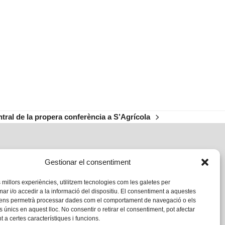
ntral de la propera conferència a S’Agrícola
Gestionar el consentiment
s millors experiències, utilitzem tecnologies com les galetes per
 i/o accedir a la informació del dispositiu. El consentiment a aquestes
 ens permetrà processar dades com el comportament de navegació o els
s únics en aquest lloc. No consentir o retirar el consentiment, pot afectar
 a certes característiques i funcions.