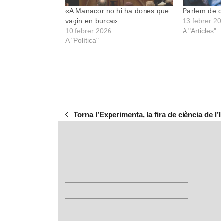
«A Manacor no hi ha dones que
Parlem de d
vagin en burca»
13 febrer 2
10 febrer 2026
A "Articles"
A "Política"
Torna l’Experimenta, la fira de ciència de 
previous
post: