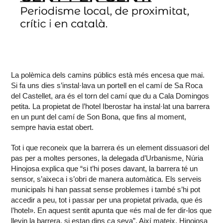
La polèmica dels camins públics està més encesa que mai.
Si fa uns dies s’instal·lava un portell en el camí de Sa Roca
del Castellet, ara és el torn del camí que du a Cala Domingos
petita. La propietat de l’hotel Iberostar ha instal·lat una barrera
en un punt del camí de Son Bona, que fins al moment,
sempre havia estat obert.
Tot i que reconeix que la barrera és un element dissuasori del
pas per a moltes persones, la delegada d’Urbanisme, Núria
Hinojosa explica que “si t’hi poses davant, la barrera té un
sensor, s’aixeca i s’obri de manera automàtica. Els serveis
municipals hi han passat sense problemes i també s’hi pot
accedir a peu, tot i passar per una propietat privada, que és
l’hotel». En aquest sentit apunta que «és mal de fer dir-los que
llevin la barrera, si estan dins ca seva”. Així mateix, Hinojosa