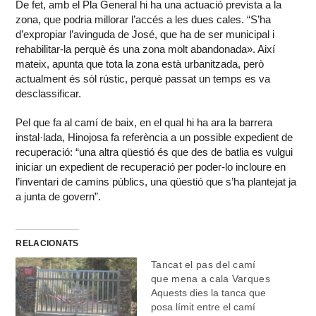
De fet, amb el Pla General hi ha una actuació prevista a la
zona, que podria millorar l’accés a les dues cales. “S’ha
d’expropiar l’avinguda de José, que ha de ser municipal i
rehabilitar-la perquè és una zona molt abandonada». Així
mateix, apunta que tota la zona està urbanitzada, però
actualment és sòl rústic, perquè passat un temps es va
desclassificar.
Pel que fa al camí de baix, en el qual hi ha ara la barrera
instal·lada, Hinojosa fa referència a un possible expedient de
recuperació: “una altra qüestió és que des de batlia es vulgui
iniciar un expedient de recuperació per poder-lo incloure en
l’inventari de camins públics, una qüestió que s’ha plantejat ja
a junta de govern”.
RELACIONATS
Tancat el pas del camí
que mena a cala Varques
Aquests dies la tanca que
posa límit entre el camí