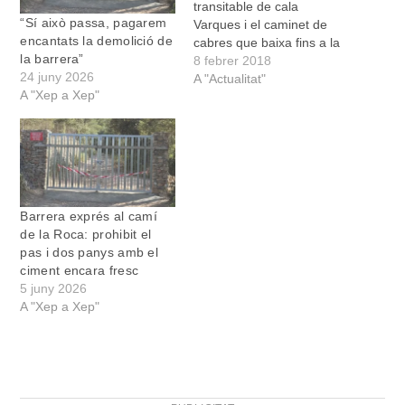
transitable de cala
“Sí això passa, pagarem
Varques i el caminet de
encantats la demolició de
cabres que baixa fins a la
la barrera”
mar ha aparegut amb una
8 febrer 2018
24 juny 2026
pintura groga renovada
A "Actualitat"
A "Xep a Xep"
que amb grans lletres diu:
"Propiedad privada". A
baix, més petites, unes
altres lletres, entre senyals
de direcció…
Barrera exprés al camí
de la Roca: prohibit el
pas i dos panys amb el
ciment encara fresc
5 juny 2026
A "Xep a Xep"