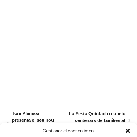
Toni Planissi
La Festa Quintada reuneix
presenta el seu nou
centenars de famílies al
next
previous
llibre dimecres a
Parc Municipal de Manacor
post:
Gestionar el consentiment
post:
S’Agrícola