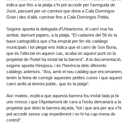
indica que fins a la platja s’hi pot accedir per l’avinguda de
José, passant per un caminoi que dona a Cala Domingos
Gran i des d’allà, caminar fins a Cala Domingos Petita.
Segons apunta la delegada d’Urbanisme, el camí mai ha
arribat, damunt papers, a la platja. “El cadastre del 56 és la
base cartogràfica que s’ha emprat per fer els catàlegs
municipals i tot plegat ens indica que el camí de Son Bona,
que és l’afectat en aquest cas, acaba en aquest punt on la
propietat de l’hotel ha instal·lat la barrera”. A la documentació,
segons apunta Hinojosa, i és l’herència dels diferents
catàlegs anteriors. “Ara, amb el nou catàleg que encomanem,
tenim la feina de corregir aquestes petites coses i que aquest
camí arribi al domini públic, que és la platja”.
Així mateix, explica que aquesta barrera fou instal·lada ja fa
uns mesos i que l’Ajuntament de cara a l’estiu demanarà a la
propietat que deixi la barrera alçada, “tot i que ara per ara s’hi
pot accedir sense cap impediment i no hi ha cap mena de
control”.