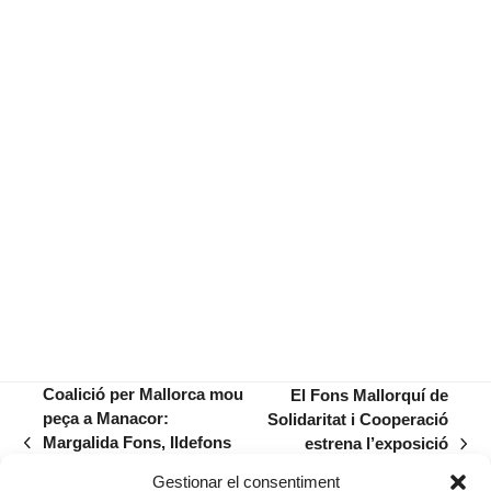
Coalició per Mallorca mou
El Fons Mallorquí de
peça a Manacor:
Solidaritat i Cooperació
Margalida Fons, Ildefons
estrena l’exposició
previous
next
Muñoz… i un fitxatge
«Les veus de la
post:
post:
Gestionar el consentiment
inesperat