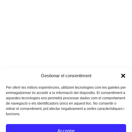
Gestionar el consentiment
Per oferir les millors experiències, utilitzem tecnologies com les galetes per
emmagatzemar i/o accedir a la informació del dispositiu. El consentiment a
aquestes tecnologies ens permetrà processar dades com el comportament
de navegació o els identificadors únics en aquest lloc. No consentir o
retirar el consentiment, pot afectar negativament a certes característiques i
funcions.
Instagram
Facebook
Twitter
Acceptar
Texts Legals