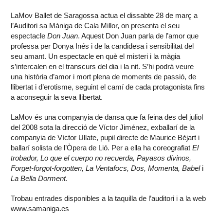
LaMov Ballet de Saragossa actua el dissabte 28 de març a
l’Auditori sa Màniga de Cala Millor, on presenta el seu
espectacle
Don Juan
. Aquest Don Juan parla de l’amor que
professa per Donya Inés i de la candidesa i sensibilitat del
seu amant. Un espectacle en què el misteri i la màgia
s’intercalen en el transcurs del dia i la nit. S’hi podrà veure
una història d’amor i mort plena de moments de passió, de
llibertat i d’erotisme, seguint el camí de cada protagonista fins
a aconseguir la seva llibertat.
LaMov és una companyia de dansa que fa feina des del juliol
del 2008 sota la direcció de Víctor Jiménez, exballarí de la
companyia de Víctor Ullate, pupil directe de Maurice Bèjart i
ballarí solista de l’Òpera de Lió. Per a ella ha coreografiat
El
trobador, Lo que el cuerpo no recuerda, Payasos divinos,
Forget-forgot-forgotten, La Ventafocs, Dos, Momenta, Babel
i
La Bella Dorment
.
Trobau entrades disponibles a la taquilla de l’auditori i a la web
www.samaniga.es