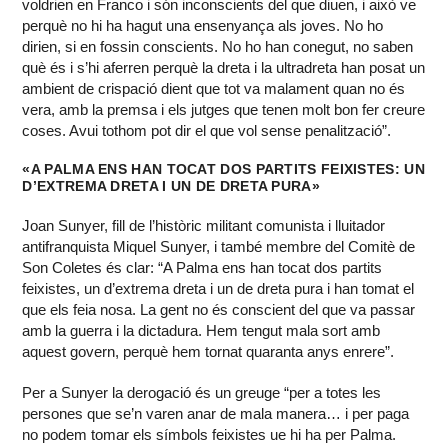
voldrien en Franco i són inconscients del que diuen, i això ve
perquè no hi ha hagut una ensenyança als joves. No ho
dirien, si en fossin conscients. No ho han conegut, no saben
què és i s’hi aferren perquè la dreta i la ultradreta han posat un
ambient de crispació dient que tot va malament quan no és
vera, amb la premsa i els jutges que tenen molt bon fer creure
coses. Avui tothom pot dir el que vol sense penalització”.
«A PALMA ENS HAN TOCAT DOS PARTITS FEIXISTES: UN
D’EXTREMA DRETA I UN DE DRETA PURA»
Joan Sunyer, fill de l’històric militant comunista i lluitador
antifranquista Miquel Sunyer, i també membre del Comitè de
Son Coletes és clar: “A Palma ens han tocat dos partits
feixistes, un d’extrema dreta i un de dreta pura i han tomat el
que els feia nosa. La gent no és conscient del que va passar
amb la guerra i la dictadura. Hem tengut mala sort amb
aquest govern, perquè hem tornat quaranta anys enrere”.
Per a Sunyer la derogació és un greuge “per a totes les
persones que se’n varen anar de mala manera… i per paga
no podem tomar els símbols feixistes ue hi ha per Palma.