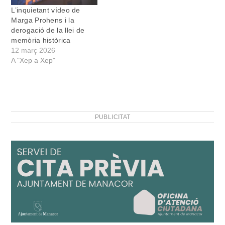
L’inquietant vídeo de
Marga Prohens i la
derogació de la llei de
memòria històrica
12 març 2026
A "Xep a Xep"
PUBLICITAT