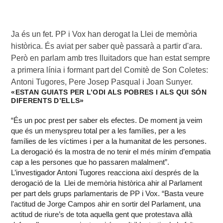
Ja és un fet. PP i Vox han derogat la Llei de memòria 
històrica. És aviat per saber què passarà a partir d'ara. 
Però en parlam amb tres lluitadors que han estat sempre 
a primera línia i formant part del Comitè de Son Coletes: 
Antoni Tugores, Pere Josep Pasqual i Joan Sunyer.
«ESTAN GUIATS PER L’ODI ALS POBRES I ALS QUI SÓN
DIFERENTS D’ELLS»
“És un poc prest per saber els efectes. De moment ja veim
que és un menyspreu total per a les famílies, per a les
famílies de les víctimes i per a la humanitat de les persones.
La derogació és la mostra de no tenir el més mínim d’empatia
cap a les persones que ho passaren malalment”.
L’investigador Antoni Tugores reacciona així després de la
derogació de la Llei de memòria històrica ahir al Parlament
per part dels grups parlamentaris de PP i Vox. “Basta veure
l’actitud de Jorge Campos ahir en sortir del Parlament, una
actitud de riure’s de tota aquella gent que protestava allà