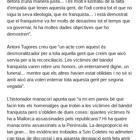
defora d’una manera justa… i és molt il·lustratiu de la falta
d’empatia que tenen aquesta gent, de l’odi contra tot el que no
sigui la seva ideologia, que és franquista… i està demostrat
que el franquisme va fer molts de desastres tot el temps que
va governar, hi ha moltes dades objectives que ho
demostren”.
Antoni Tugores creu que “un acte com aquest és
desmoralitzador per a tota aquella gent que creim que això
servia per a la reconciliació. Les víctimes del bàndol
franquista varen rebre uns honors, un enterrament digne, un
funeral… mentre que els altres havien estat oblidats i no sé si
amb això ara volen enterrar tota aquesta gent per segona
vegada”.
L’historiador manacorí apunta que “a mi em pareix bé que
facin tots els homenatges que trobin a les víctimes del bàndol
franquista però s’obliden de dues coses: quantes víctimes hi
ha a Mallorca assassinades pels republicans? Hi ha quatre
manacorins assassinats a la Península. La desproporció és
tan gran… les evidències trobades a Son Coletes no admeten
cap tipus de discussió i ara aquesta derogació està feta amb