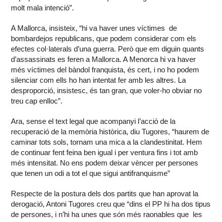
molt mala intenció”.
A Mallorca, insisteix, “hi va haver unes víctimes de
bombardejos republicans, que podem considerar com els
efectes col·laterals d’una guerra. Però que em diguin quants
d’assassinats es feren a Mallorca. A Menorca hi va haver
més víctimes del bàndol franquista, és cert, i no ho podem
silenciar com ells ho han intentat fer amb les altres. La
desproporció, insistesc, és tan gran, que voler-ho obviar no
treu cap enlloc”.
Ara, sense el text legal que acompanyi l’acció de la
recuperació de la memòria històrica, diu Tugores, “haurem de
caminar tots sols, tornam una mica a la clandestinitat. Hem
de continuar fent feina ben igual i per ventura fins i tot amb
més intensitat. No ens podem deixar vèncer per persones
que tenen un odi a tot el que sigui antifranquisme”
Respecte de la postura dels dos partits que han aprovat la
derogació, Antoni Tugores creu que “dins el PP hi ha dos tipus
de persones, i n’hi ha unes que són més raonables que les