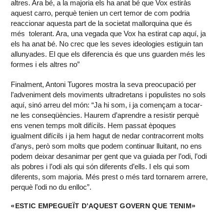
altres. Ara bé, a la majoria els ha anat bé que Vox estiràs
aquest carro, perquè tenien un cert temor de com podria
reaccionar aquesta part de la societat mallorquina que és
més tolerant. Ara, una vegada que Vox ha estirat cap aquí, ja
els ha anat bé. No crec que les seves ideologies estiguin tan
allunyades. El que els diferencia és que uns guarden més les
formes i els altres no”
Finalment, Antoni Tugores mostra la seva preocupació per
l’adveniment dels moviments ultradretans i populistes no sols
aquí, sinó arreu del món: “Ja hi som, i ja començam a tocar-
ne les conseqüències. Haurem d’aprendre a resistir perquè
ens venen temps molt difícils. Hem passat èpoques
igualment difícils i ja hem hagut de nedar contracorrent molts
d’anys, però som molts que podem continuar lluitant, no ens
podem deixar desanimar per gent que va guiada per l’odi, l’odi
als pobres i l’odi als qui són diferents d’ells. I els qui som
diferents, som majoria. Més prest o més tard tornarem arrere,
perquè l’odi no du enlloc”.
«ESTIC EMPEGUEÏT D’AQUEST GOVERN QUE TENIM»