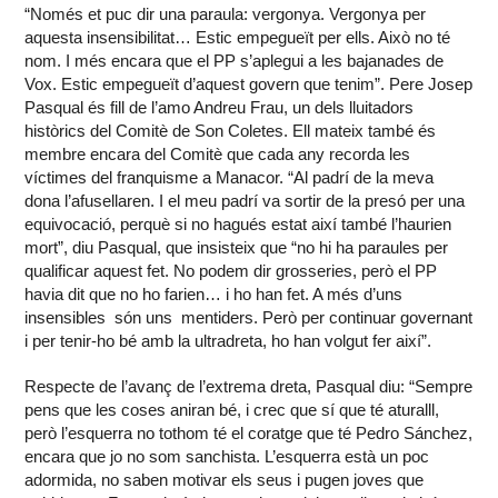
“Només et puc dir una paraula: vergonya. Vergonya per
aquesta insensibilitat… Estic empegueït per ells. Això no té
nom. I més encara que el PP s’aplegui a les bajanades de
Vox. Estic empegueït d’aquest govern que tenim”. Pere Josep
Pasqual és fill de l’amo Andreu Frau, un dels lluitadors
històrics del Comitè de Son Coletes. Ell mateix també és
membre encara del Comitè que cada any recorda les
víctimes del franquisme a Manacor. “Al padrí de la meva
dona l’afusellaren. I el meu padrí va sortir de la presó per una
equivocació, perquè si no hagués estat així també l’haurien
mort”, diu Pasqual, que insisteix que “no hi ha paraules per
qualificar aquest fet. No podem dir grosseries, però el PP
havia dit que no ho farien… i ho han fet. A més d’uns
insensibles són uns mentiders. Però per continuar governant
i per tenir-ho bé amb la ultradreta, ho han volgut fer així”.
Respecte de l’avanç de l’extrema dreta, Pasqual diu: “Sempre
pens que les coses aniran bé, i crec que sí que té aturalll,
però l’esquerra no tothom té el coratge que té Pedro Sánchez,
encara que jo no som sanchista. L’esquerra està un poc
adormida, no saben motivar els seus i pugen joves que