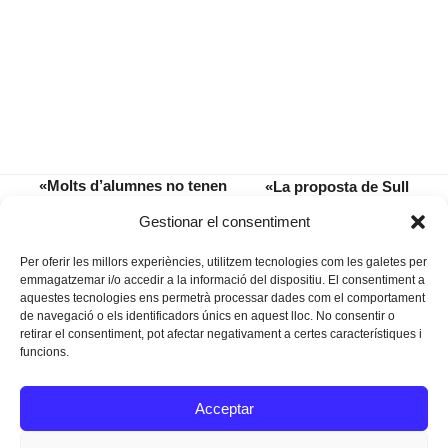
«Molts d’alumnes no tenen
«La proposta de Sull
un sentiment de pertinença
és més potent, més
previous
next
Gestionar el consentiment
al seu centre»
de vespre»
post:
post:
Per oferir les millors experiències, utilitzem tecnologies com les galetes per
emmagatzemar i/o accedir a la informació del dispositiu. El consentiment a
aquestes tecnologies ens permetrà processar dades com el comportament
de navegació o els identificadors únics en aquest lloc. No consentir o
retirar el consentiment, pot afectar negativament a certes característiques i
funcions.
Instagram
Facebook
Twitter
Acceptar
Texts Legals