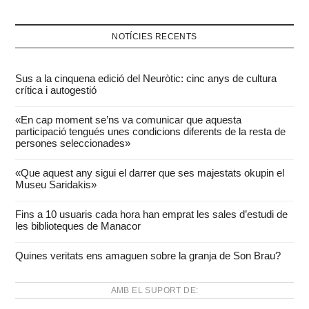
NOTÍCIES RECENTS
Sus a la cinquena edició del Neuròtic: cinc anys de cultura
crítica i autogestió
«En cap moment se’ns va comunicar que aquesta
participació tengués unes condicions diferents de la resta de
persones seleccionades»
«Que aquest any sigui el darrer que ses majestats okupin el
Museu Saridakis»
Fins a 10 usuaris cada hora han emprat les sales d’estudi de
les biblioteques de Manacor
Quines veritats ens amaguen sobre la granja de Son Brau?
AMB EL SUPORT DE: