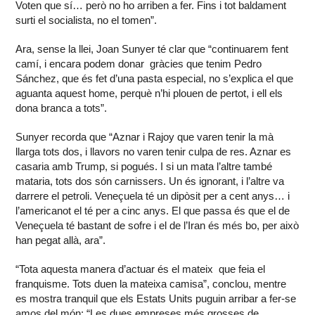
Voten que sí… però no ho arriben a fer. Fins i tot baldament
surti el socialista, no el tomen”.
Ara, sense la llei, Joan Sunyer té clar que “continuarem fent
camí, i encara podem donar gràcies que tenim Pedro
Sánchez, que és fet d’una pasta especial, no s’explica el que
aguanta aquest home, perquè n’hi plouen de pertot, i ell els
dona branca a tots”.
Sunyer recorda que “Aznar i Rajoy que varen tenir la mà
llarga tots dos, i llavors no varen tenir culpa de res. Aznar es
casaria amb Trump, si pogués. I si un mata l’altre també
mataria, tots dos són carnissers. Un és ignorant, i l’altre va
darrere el petroli. Veneçuela té un dipòsit per a cent anys… i
l’americanot el té per a cinc anys. El que passa és que el de
Veneçuela té bastant de sofre i el de l’Iran és més bo, per això
han pegat allà, ara”.
“Tota aquesta manera d’actuar és el mateix que feia el
franquisme. Tots duen la mateixa camisa”, conclou, mentre
es mostra tranquil que els Estats Units puguin arribar a fer-se
amos del món: “Les dues empreses més grosses de