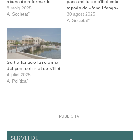
abans de reformar-lo
passarel·la de s’Illot està
8 maig 2025
tapada de «fang i fongs»
A "Societat"
30 agost 2025
A "Societat"
Surt a licitació la reforma
del pont del riuet de s’Illot
4 juliol 2025
A "Política"
PUBLICITAT