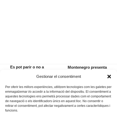
Es pot parir o no a
Montenegro presenta
l’Hospital de
«Caminam», el seu nou disc, al
previous
next
Gestionar el consentiment
Manacor?
Teatre de Petra
post:
post:
Per oferir les millors experiències, utilitzem tecnologies com les galetes per
emmagatzemar i/o accedir a la informació del dispositiu. El consentiment a
aquestes tecnologies ens permetrà processar dades com el comportament
de navegació o els identificadors únics en aquest lloc. No consentir o
retirar el consentiment, pot afectar negativament a certes característiques i
funcions.