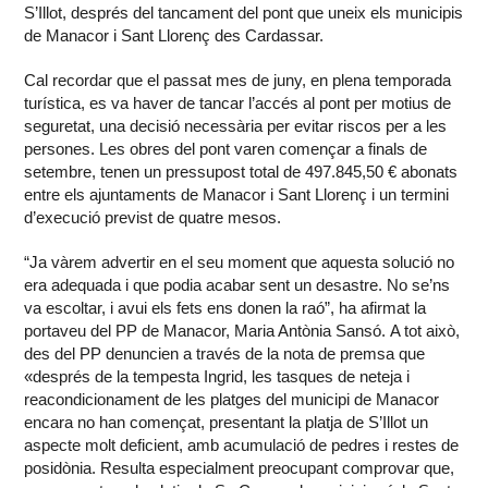
S’Illot, després del tancament del pont que uneix els municipis
de Manacor i Sant Llorenç des Cardassar.
Cal recordar que el passat mes de juny, en plena temporada
turística, es va haver de tancar l’accés al pont per motius de
seguretat, una decisió necessària per evitar riscos per a les
persones. Les obres del pont varen començar a finals de
setembre, tenen un pressupost total de 497.845,50 € abonats
entre els ajuntaments de Manacor i Sant Llorenç i un termini
d’execució previst de quatre mesos.
“Ja vàrem advertir en el seu moment que aquesta solució no
era adequada i que podia acabar sent un desastre. No se’ns
va escoltar, i avui els fets ens donen la raó”, ha afirmat la
portaveu del PP de Manacor, Maria Antònia Sansó. A tot això,
des del PP denuncien a través de la nota de premsa que
«després de la tempesta Ingrid, les tasques de neteja i
reacondicionament de les platges del municipi de Manacor
encara no han començat, presentant la platja de S’Illot un
aspecte molt deficient, amb acumulació de pedres i restes de
posidònia. Resulta especialment preocupant comprovar que,