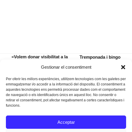
«Volem donar visibilitat a la
Tremponada i bingo
malaltia i aconseguir
musical a la plaça de
previous
next
Gestionar el consentiment
recaptació per a l’entitat»
Santa Catalina
post:
post:
Per oferir les millors experiències, utilitzem tecnologies com les galetes per
emmagatzemar i/o accedir a la informació del dispositiu. El consentiment a
aquestes tecnologies ens permetrà processar dades com el comportament
de navegació o els identificadors únics en aquest lloc. No consentir o
retirar el consentiment, pot afectar negativament a certes característiques i
funcions.
Instagram
Facebook
Twitter
Acceptar
Texts Legals