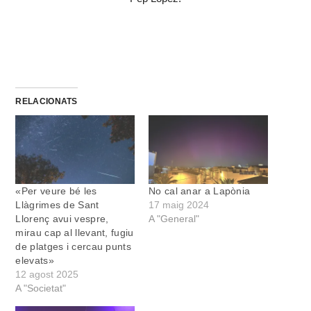
RELACIONATS
«Per veure bé les
No cal anar a Lapònia
Llàgrimes de Sant
17 maig 2024
Llorenç avui vespre,
A "General"
mirau cap al llevant, fugiu
de platges i cercau punts
elevats»
12 agost 2025
A "Societat"