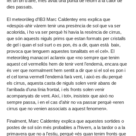
fet un bri d’aire, més aviat una punta de retorn a la calor de
dies passats.
El meteoròleg d’IB3 Marc Caldentey ens explica que
«despús-ahir vàrem tenir una presència de sol que va ser
acolorida, i ho va ser perquè hi havia la resència de cirrus,
que són aquests niguls prims que estan formats per cristalls
de gel i quan el sol surt o es pon, és a dir, quan està baix,
provoca que tenguem aquestes tonalitats en el cel». El
meteoròleg manacorí aclareix que «no sempre que tenim
aquest cel vermellós hem de tenir vent l’endemà, encara que
és ver que normalment hem sentit a dir que si el sol es pon i
el cel torna vermell l’endemà farà vent, i això es diu perquè
els cirrus, aquesta casta de niguls solen venir abans de
l’arribada d’una línia frontal, i els fronts solen venir
acompanyats de vent. Així, i tot», insisteix que això no
sempre passa, i en el cas d’ahir no va passar perquè «eren
cirrus que no venien associats a aquest fenomen».
Finalment, Marc Caldentey explica que aquestes sortides o
postes de sol són més probables a l’hivern, a la tardor o a la
primavera que no a l’estiu, perquè «és quan tenim fronts que