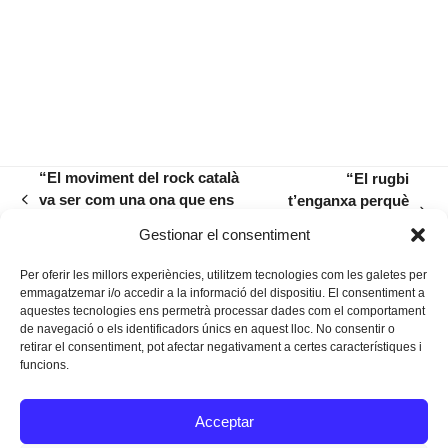
“El moviment del rock català
“El rugbi
va ser com una ona que ens
t’enganxa perquè
previous
next
passà per damunt”
t’ajuda a viure
post:
Gestionar el consentiment
post:
millor”
Per oferir les millors experiències, utilitzem tecnologies com les galetes per
emmagatzemar i/o accedir a la informació del dispositiu. El consentiment a
aquestes tecnologies ens permetrà processar dades com el comportament
de navegació o els identificadors únics en aquest lloc. No consentir o
retirar el consentiment, pot afectar negativament a certes característiques i
funcions.
Instagram
Facebook
Twitter
Acceptar
Texts Legals