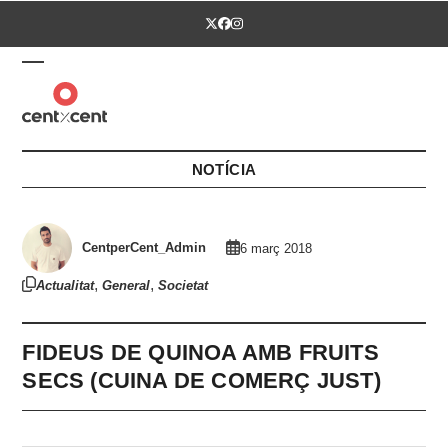
Skip
Twitter
Facebook
Instagram
to
content
Open
Close
mobile
mobile
menu
menu
NOTÍCIA
CentperCent_Admin
6 març 2018
,
,
Actualitat
General
Societat
FIDEUS DE QUINOA AMB FRUITS
SECS (CUINA DE COMERÇ JUST)