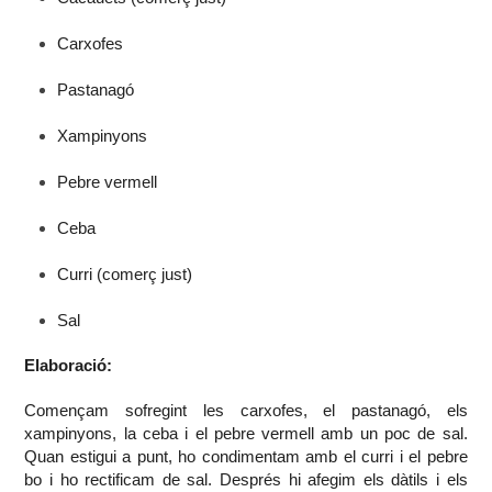
Carxofes
Pastanagó
Xampinyons
Pebre vermell
Ceba
Curri (comerç just)
Sal
Elaboració:
Començam sofregint les carxofes, el pastanagó, els
xampinyons, la ceba i el pebre vermell amb un poc de sal.
Quan estigui a punt, ho condimentam amb el curri i el pebre
bo i ho rectificam de sal. Després hi afegim els dàtils i els