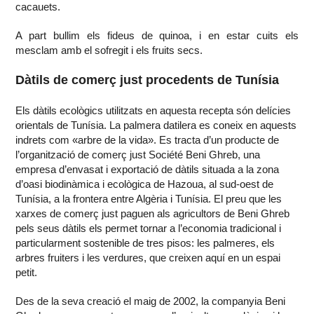
cacauets.
A part bullim els fideus de quinoa, i en estar cuits els
mesclam amb el sofregit i els fruits secs.
Dàtils de comerç just procedents de Tunísia
Els dàtils ecològics utilitzats en aquesta recepta són delícies
orientals de Tunísia. La palmera datilera es coneix en aquests
indrets com «arbre de la vida». Es tracta d’un producte de
l’organització de comerç just Société Beni Ghreb, una
empresa d’envasat i exportació de dàtils situada a la zona
d’oasi biodinàmica i ecològica de Hazoua, al sud-oest de
Tunísia, a la frontera entre Algèria i Tunísia. El preu que les
xarxes de comerç just paguen als agricultors de Beni Ghreb
pels seus dàtils els permet tornar a l’economia tradicional i
particularment sostenible de tres pisos: les palmeres, els
arbres fruiters i les verdures, que creixen aquí en un espai
petit.
Des de la seva creació el maig de 2002, la companyia Beni