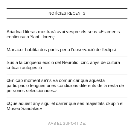
NOTÍCIES RECENTS
Ariadna Lliteras mostrarà avui vespre els seus «Filaments
continus» a Sant Llorenç
Manacor habilita dos punts per a l’observació de l’eclipsi
Sus a la cinquena edició del Neuròtic: cinc anys de cultura
crítica i autogestió
«En cap moment se’ns va comunicar que aquesta
participació tengués unes condicions diferents de la resta de
persones seleccionades»
«Que aquest any sigui el darrer que ses majestats okupin el
Museu Saridakis»
AMB EL SUPORT DE: