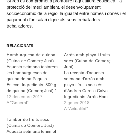
Ghreb es compromet a promoure l’agricultura ecològica i la
protecció del medi ambient, el desenvolupament
socioeconòmic de la regió, la igualtat entre homes i dones i el
pagament d’un salari digne als seus treballadors i
treballadores.
RELACIONATS
Hamburguesa de quinoa
Arròs amb pinya i fruits
(Cuina de Comerç Just)
secs (Cuina de Comerç
Aquesta setmana tastarem
Just)
les hamburgueses de
La recepta d'aquesta
quinoa de na Paquita
setmana d'arròs amb
Esteve. Ingredients: 500 g
pinya i fruits secs és
de quinoa (Comerç Just) 1
d'Andrea Carrillo Calvo
litre d’aigua o brou de
12 desembre 2017
Ingredients: Arròs Hom
verdures 2 cullerades de
A "General"
Mali (CJ), Pinya (CJ),
2 gener 2018
farina 1 ceba petita 3 alls 2
Cúrcuma (CJ), Garam
A "Actualitat"
ous Formatge parmesà
Masala (CJ), Avellanes,
Tambor de fruits secs
ratllat a gust de cadascú
Pipes de Carabassa,
(Cuina de Comerç Just)
Sal Pebre bo Oli d’oliva
Panses, Oli i Ou.
Aquesta setmana tenim el
Elaboració: Renta…
Elaboració: Bull l’arròs