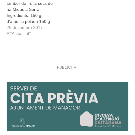
tambor de fruits secs de
amb la cúrcuma i amb un
na Miquela Serra.
poc de Garam Masala.
Ingredients: 150 g
Has de posar…
d’ametlla pelada 150 g
anacards (comerç just) 80
26 desembre 2017
g panses 200 ml d’oli de
A "Actualitat"
coco (comerç just) 200 g
de mantega sense sal 100
g de mel (comerç just) 3
cullerades soperes de
cacau Afrikao…
PUBLICITAT