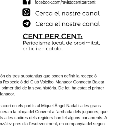
ón els tres substantius que poden definir la recepció
r a l’expedició del Club Voleibol Manacor Connecta Balear
rimer títol de la seva història. De fet, ha estat el primer
 Manacor.
orí en els partits al Miquel Àngel Nadal i a les grans
uera a la plaça del Convent a l’arribada dels jugadors, que
uts a les cadires dels regidors han fet alguns parlaments. A
González presidia l’esdeveniment, en companyia del segon