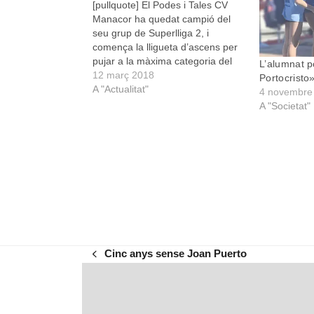
[pullquote] El Podes i Tales CV
Manacor ha quedat campió del
seu grup de Superlliga 2, i
comença la lligueta d’ascens per
pujar a la màxima categoria del
L’alumnat p
voleibol [/pullquote] La Superlliga
12 març 2018
Portocristo
és la màxima categoria del
A "Actualitat"
4 novembre
voleibol espanyol. Està formada
A "Societat"
per dotze equips. Després ve
Superlliga 2, composta per…
Cinc anys sense Joan Puerto
previous
post: