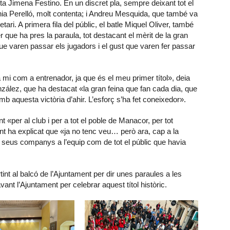
uta Jimena Festino. En un discret pla, sempre deixant tot el
nia Perelló, molt contenta; i Andreu Mesquida, que també va
etari. A primera fila del públic, el batle Miquel Oliver, també
que ha pres la paraula, tot destacant el mèrit de la gran
ue varen passar els jugadors i el gust que varen fer passar
a mi com a entrenador, ja que és el meu primer títol», deia
onzález, que ha destacat «la gran feina que fan cada dia, que
mb aquesta victòria d’ahir. L’esforç s’ha fet coneixedor».
 «per al club i per a tot el poble de Manacor, per tot
ant ha explicat que «ja no tenc veu… però ara, cap a la
ls seus companys a l’equip com de tot el públic que havia
int al balcó de l’Ajuntament per dir unes paraules a les
nt l’Ajuntament per celebrar aquest títol històric.