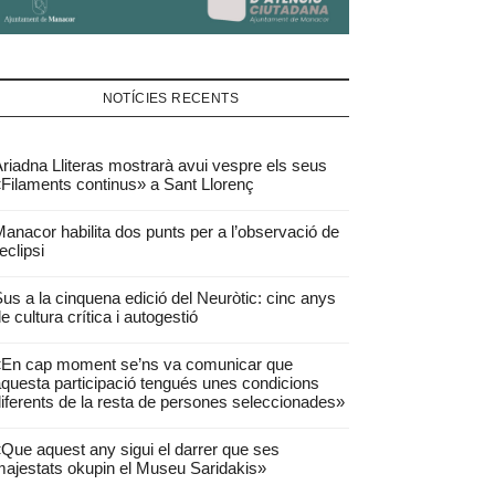
NOTÍCIES RECENTS
riadna Lliteras mostrarà avui vespre els seus
Filaments continus» a Sant Llorenç
anacor habilita dos punts per a l’observació de
’eclipsi
us a la cinquena edició del Neuròtic: cinc anys
e cultura crítica i autogestió
«En cap moment se’ns va comunicar que
questa participació tengués unes condicions
iferents de la resta de persones seleccionades»
Que aquest any sigui el darrer que ses
ajestats okupin el Museu Saridakis»