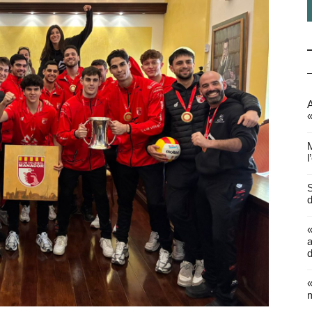
A
«
M
l
S
d
a
d
«
m