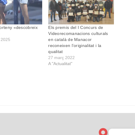
orteny «descobreix
Els premis del I Concurs de
»
Videorecomanacions culturals
 2025
en català de Manacor
reconeixen l’originalitat i la
qualitat
27 març 2022
A "Actualitat"