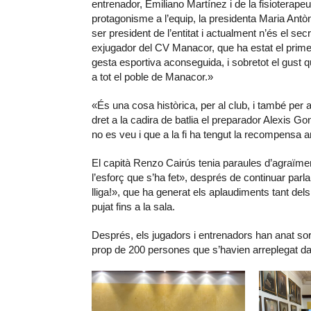
entrenador, Emiliano Martínez i de la fisioterape
protagonisme a l’equip, la presidenta Maria Antò
ser president de l’entitat i actualment n’és el secr
exjugador del CV Manacor, que ha estat el primer 
gesta esportiva aconseguida, i sobretot el gust q
a tot el poble de Manacor.»
«És una cosa històrica, per al club, i també per 
dret a la cadira de batlia el preparador Alexis G
no es veu i que a la fi ha tengut la recompensa a
El capità Renzo Cairús tenia paraules d’agraïment
l’esforç que s’ha fet», després de continuar parl
lliga!», que ha generat els aplaudiments tant de
pujat fins a la sala.
Després, els jugadors i entrenadors han anat sort
prop de 200 persones que s’havien arreplegat dava