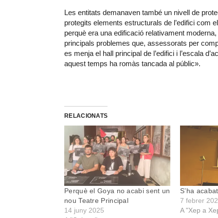
Les entitats demanaven també un nivell de prot
protegits elements estructurals de l’edifici com el
perquè era una edificació relativament moderna, u
principals problemes que, assessorats per compan
es menja el hall principal de l’edifici i l’escala d
aquest temps ha romàs tancada al públic».
RELACIONATS
Perquè el Goya no acabi sent un
S’ha acaba
nou Teatre Principal
7 febrer 20
14 juny 2025
A "Xep a Xe