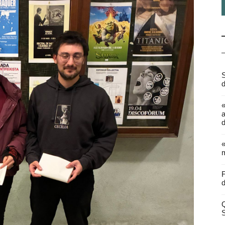
S
d
a
d
«
m
F
d
Q