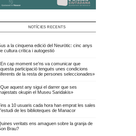
NOTÍCIES RECENTS
us a la cinquena edició del Neuròtic: cinc anys
e cultura crítica i autogestió
«En cap moment se’ns va comunicar que
questa participació tengués unes condicions
iferents de la resta de persones seleccionades»
Que aquest any sigui el darrer que ses
ajestats okupin el Museu Saridakis»
ins a 10 usuaris cada hora han emprat les sales
’estudi de les biblioteques de Manacor
uines veritats ens amaguen sobre la granja de
Son Brau?