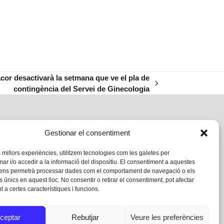
cor desactivarà la setmana que ve el pla de
contingència del Servei de Ginecologia
Gestionar el consentiment
s millors experiències, utilitzem tecnologies com les galetes per
 i/o accedir a la informació del dispositiu. El consentiment a aquestes
 ens permetrà processar dades com el comportament de navegació o els
s únics en aquest lloc. No consentir o retirar el consentiment, pot afectar
 a certes característiques i funcions.
ceptar
Rebutjar
Veure les preferències