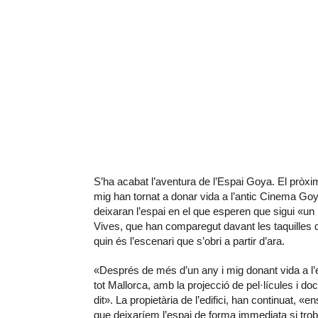
S’ha acabat l’aventura de l’Espai Goya. El pròxim
mig han tornat a donar vida a l’antic Cinema Goy
deixaran l’espai en el que esperen que sigui «un 
Vives, que han comparegut davant les taquilles d
quin és l’escenari que s’obri a partir d’ara.
«Després de més d’un any i mig donant vida a l’e
tot Mallorca, amb la projecció de pel·lícules i d
dit». La propietària de l’edifici, han continuat, 
que deixaríem l’espai de forma immediata si tr