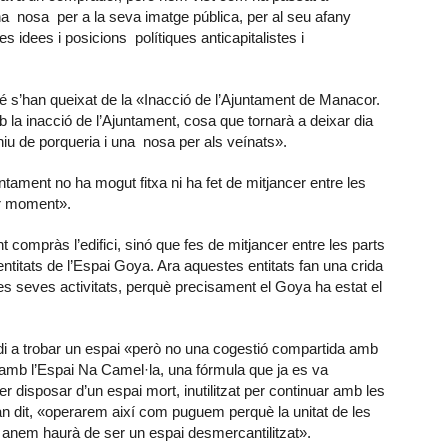
a nosa per a la seva imatge pública, per al seu afany
 idees i posicions polítiques anticapitalistes i
bé s’han queixat de la «Inacció de l’Ajuntament de Manacor.
amb la inacció de l’Ajuntament, cosa que tornarà a deixar dia
n niu de porqueria i una nosa per als veínats».
tament no ha mogut fitxa ni ha fet de mitjancer entre les
er moment».
compràs l’edifici, sinó que fes de mitjancer entre les parts
entitats de l’Espai Goya. Ara aquestes entitats fan una crida
es seves activitats, perquè precisament el Goya ha estat el
di a trobar un espai «però no una cogestió compartida amb
amb l’Espai Na Camel·la, una fórmula que ja es va
 disposar d’un espai mort, inutilitzat per continuar amb les
an dit, «operarem així com puguem perquè la unitat de les
n anem haurà de ser un espai desmercantilitzat».