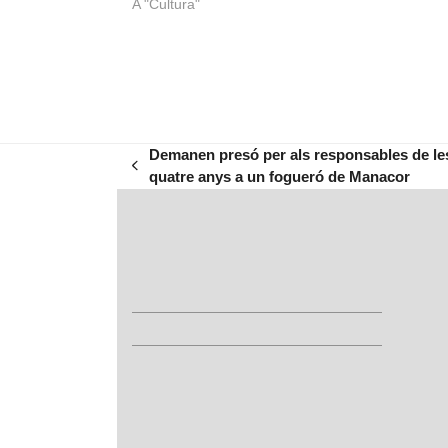
A "Cultura"
Demanen presó per als responsables de le
previous
quatre anys a un fogueró de Manacor
post: