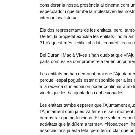
considerar la nostra presència al cinema com un
especulador i que també la molestaven les nostres
internacionalistes».
Els dos representants de les entitats, però, tam
De fet, la propietat expulsa les entitats i ho fa 
31 d’aquest més l’edifici oblidat i convertit en u
Bel Duran i Macià Vives s’han queixat que «l’Ajun
parts com es va comprometre a fer en un prim
Les entitats no han demanat mai que l’Ajuntament 
perquè l’espai pogués estar disponible per a les 
a la recerca d’un espai on poder continuar amb l
vincle que les ha ajuntades i cohesionades.
Les entitats també esperen que l’Ajuntament aju
l’Ajuntament com ja es va fer en el seu moment 
demostrar que no funciona. El que volem es poder
activitats que ja dúiem a terme». «Nosaltres», h
associacions ja està feta, però tenim clar que o