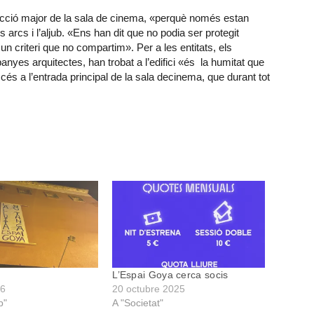
ecció major de la sala de cinema, «perquè només estan
s arcs i l’aljub. «Ens han dit que no podia ser protegit
n criteri que no compartim». Per a les entitats, els
yes arquitectes, han trobat a l’edifici «és la humitat que
’accés a l’entrada principal de la sala decinema, que durant tot
t
L’Espai Goya cerca socis
26
20 octubre 2025
p"
A "Societat"