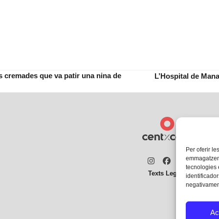
s cremades que va patir una nina de
L’Hospital de Mana
next
post:
Per oferir le
emmagatzemar
Instagram
Facebook
Twitter
tecnologies
Texts Legals
identificador
negativament
Ac