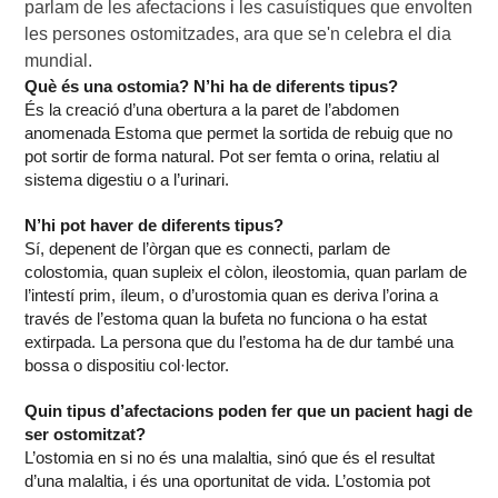
parlam de les afectacions i les casuístiques que envolten 
les persones ostomitzades, ara que se'n celebra el dia 
mundial.
Què és una ostomia? N’hi ha de diferents tipus?
És la creació d’una obertura a la paret de l’abdomen
anomenada Estoma que permet la sortida de rebuig que no
pot sortir de forma natural. Pot ser femta o orina, relatiu al
sistema digestiu o a l’urinari.
N’hi pot haver de diferents tipus?
Sí, depenent de l’òrgan que es connecti, parlam de
colostomia, quan supleix el còlon, ileostomia, quan parlam de
l’intestí prim, íleum, o d’urostomia quan es deriva l’orina a
través de l’estoma quan la bufeta no funciona o ha estat
extirpada. La persona que du l’estoma ha de dur també una
bossa o dispositiu col·lector.
Quin tipus d’afectacions poden fer que un pacient hagi de
ser ostomitzat?
L’ostomia en si no és una malaltia, sinó que és el resultat
d’una malaltia, i és una oportunitat de vida. L’ostomia pot