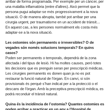
arribar de forma programada. Per exemple per un càncer, per
una malaltia inflamatòria (entre d’altres). Això permet que la
persona pugui adaptar-se més progressivament a la nova
situació. O de manera abrupta, també pot arribar per una
cirurgia urgent, per traumatisme en un accident de trànsit…
En aquest cas, a les persones normalment els costa més
adaptar-se a la nova situació.
Les ostomies són permanents o irreversibles? O de
vegades són només solucions temporals? En quins
casos?
Poden ser permanents o temporals, dependrà de la zona
afectada i del tipus de lesió. Hi ha moltes causes, però totes
les decisions que es prenguin seran per prescripció mèdicas.
Les cirurgies permanents es donen quan ja no es pot
restaurar la funció natural de l’òrgan. En canvi, si són
provisionals és perquè s’han indicat per a la protecció o el
descans de l’òrgan. Amb la preceptiva prescripció mèdica, es
podrà reconduir el trànsit natural.
Quina és la incidència de l’ostomia? Quantes ostomies es
poden arribar a practicar en un any a l’Hospital de