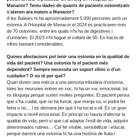
Manacor? Teniu dades de quants de pacients ostomitzats
s’atenen ara mateix a Manacor?
A les Balears hi ha aproximadament 5.000 persones amb un
estoma. A l’Hospital de Manacor el 2024 es practicaren més
de 70 ostomies, entre les quals n’hi ha de digestives i
d’urinàries. El 2023 n’hi hagué al voltant de 50. Es tracta de
xifres bastant considerables.
Quines afectacions pot tenir una ostomia en la qualitat de
vida del pacient? Una ostomia fa el pacient més
dependent? Sempre necessita un suport clínic o d’un
cuidador? O no té per què?
Quan donen una notícia a una persona tributària d’ostomia,
totes les neurones entren en xoc, hi ha un xoc emocional, tot
es bloqueja perquè surten moltes preguntes. El pacient pensa
que s’ha cuidat, que no ha fumat, que menja sa, si podrà fer
feina o no… I es demana per què li ha tocat a ell. És un gran
impacte a nivell emocional. En principi no hauria d’afectar la
qualitat de vida, però sí que cal adaptar l’estil de vida, adquirir
determinades rutines… Cal fer visible, sensibilitzar i educar,
perquè darrere una ostomia hi ha una història de lluita i