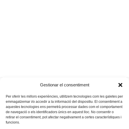
El preu de la
Vuit nous cinturons negres per al
Gestionar el consentiment
previous
next
fama
Renshinkan
post:
post:
Per oferir les millors experiències, utilitzem tecnologies com les galetes per
emmagatzemar i/o accedir a la informació del dispositiu. El consentiment a
aquestes tecnologies ens permetrà processar dades com el comportament
de navegació o els identificadors únics en aquest lloc. No consentir o
retirar el consentiment, pot afectar negativament a certes característiques i
funcions.