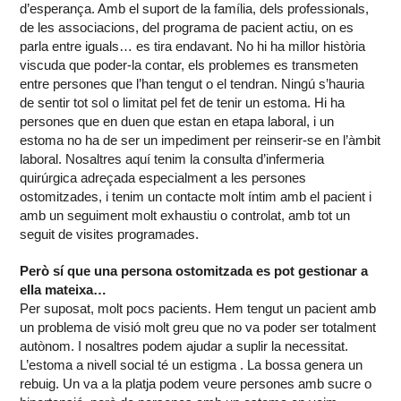
d’esperança. Amb el suport de la família, dels professionals,
de les associacions, del programa de pacient actiu, on es
parla entre iguals… es tira endavant. No hi ha millor història
viscuda que poder-la contar, els problemes es transmeten
entre persones que l’han tengut o el tendran. Ningú s’hauria
de sentir tot sol o limitat pel fet de tenir un estoma. Hi ha
persones que en duen que estan en etapa laboral, i un
estoma no ha de ser un impediment per reinserir-se en l’àmbit
laboral. Nosaltres aquí tenim la consulta d’infermeria
quirúrgica adreçada especialment a les persones
ostomitzades, i tenim un contacte molt íntim amb el pacient i
amb un seguiment molt exhaustiu o controlat, amb tot un
seguit de visites programades.
Però sí que una persona ostomitzada es pot gestionar a
ella mateixa…
Per suposat, molt pocs pacients. Hem tengut un pacient amb
un problema de visió molt greu que no va poder ser totalment
autònom. I nosaltres podem ajudar a suplir la necessitat.
L’estoma a nivell social té un estigma . La bossa genera un
rebuig. Un va a la platja podem veure persones amb sucre o