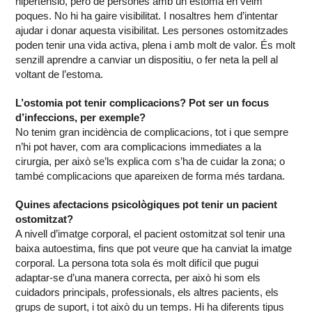
hipertensió, però de persones amb un estoma en veim
poques. No hi ha gaire visibilitat. I nosaltres hem d’intentar
ajudar i donar aquesta visibilitat. Les persones ostomitzades
poden tenir una vida activa, plena i amb molt de valor. És molt
senzill aprendre a canviar un dispositiu, o fer neta la pell al
voltant de l’estoma.
L’ostomia pot tenir complicacions? Pot ser un focus
d’infeccions, per exemple?
No tenim gran incidència de complicacions, tot i que sempre
n’hi pot haver, com ara complicacions immediates a la
cirurgia, per això se’ls explica com s’ha de cuidar la zona; o
també complicacions que apareixen de forma més tardana.
Quines afectacions psicològiques pot tenir un pacient
ostomitzat?
A nivell d’imatge corporal, el pacient ostomitzat sol tenir una
baixa autoestima, fins que pot veure que ha canviat la imatge
corporal. La persona tota sola és molt difícil que pugui
adaptar-se d’una manera correcta, per això hi som els
cuidadors principals, professionals, els altres pacients, els
grups de suport, i tot això du un temps. Hi ha diferents tipus