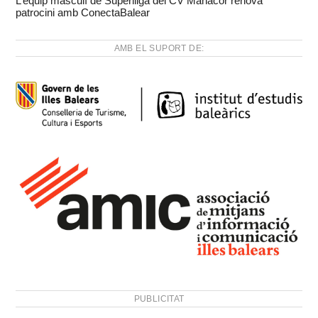
L’equip masculí de Superlliga del CV Manacor renova
patrocini amb ConectaBalear
AMB EL SUPORT DE:
PUBLICITAT