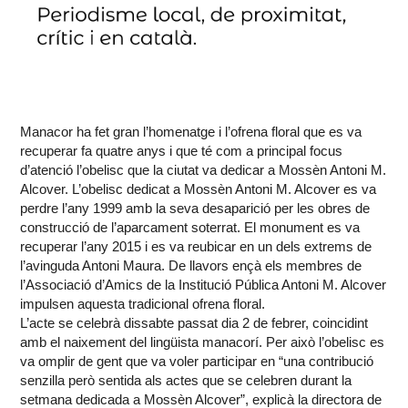
Manacor ha fet gran l’homenatge i l’ofrena floral que es va
recuperar fa quatre anys i que té com a principal focus
d’atenció l’obelisc que la ciutat va dedicar a Mossèn Antoni M.
Alcover. L’obelisc dedicat a Mossèn Antoni M. Alcover es va
perdre l’any 1999 amb la seva desaparició per les obres de
construcció de l’aparcament soterrat. El monument es va
recuperar l’any 2015 i es va reubicar en un dels extrems de
l’avinguda Antoni Maura. De llavors ençà els membres de
l’Associació d’Amics de la Institució Pública Antoni M. Alcover
impulsen aquesta tradicional ofrena floral.
L’acte se celebrà dissabte passat dia 2 de febrer, coincidint
amb el naixement del lingüista manacorí. Per això l’obelisc es
va omplir de gent que va voler participar en “una contribució
senzilla però sentida als actes que se celebren durant la
setmana dedicada a Mossèn Alcover”, explicà la directora de