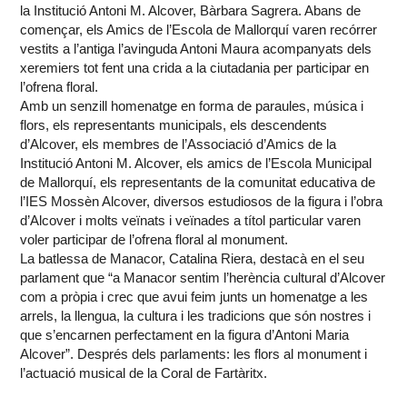
la Institució Antoni M. Alcover, Bàrbara Sagrera. Abans de
començar, els Amics de l’Escola de Mallorquí varen recórrer
vestits a l’antiga l’avinguda Antoni Maura acompanyats dels
xeremiers tot fent una crida a la ciutadania per participar en
l’ofrena floral.
Amb un senzill homenatge en forma de paraules, música i
flors, els representants municipals, els descendents
d’Alcover, els membres de l’Associació d’Amics de la
Institució Antoni M. Alcover, els amics de l’Escola Municipal
de Mallorquí, els representants de la comunitat educativa de
l’IES Mossèn Alcover, diversos estudiosos de la figura i l’obra
d’Alcover i molts veïnats i veïnades a títol particular varen
voler participar de l’ofrena floral al monument.
La batlessa de Manacor, Catalina Riera, destacà en el seu
parlament que “a Manacor sentim l’herència cultural d’Alcover
com a pròpia i crec que avui feim junts un homenatge a les
arrels, la llengua, la cultura i les tradicions que són nostres i
que s’encarnen perfectament en la figura d’Antoni Maria
Alcover”. Després dels parlaments: les flors al monument i
l’actuació musical de la Coral de Fartàritx.