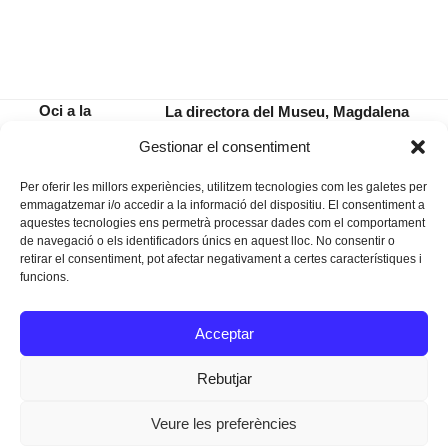
Oci a la
La directora del Museu, Magdalena
nostra
Salas, explicarà la història de l’Hospitalet
previous
next
Gestionar el consentiment
contrada
Vell al Dilluns de l’Obra
post:
post:
Per oferir les millors experiències, utilitzem tecnologies com les galetes per
emmagatzemar i/o accedir a la informació del dispositiu. El consentiment a
aquestes tecnologies ens permetrà processar dades com el comportament
de navegació o els identificadors únics en aquest lloc. No consentir o
retirar el consentiment, pot afectar negativament a certes característiques i
funcions.
Instagram
Facebook
Twitter
Acceptar
Texts Legals
Rebutjar
Veure les preferències
Dissenyat a
Ideograma