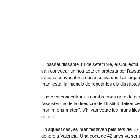
El passat dissabte 19 de setembre, el Col·lectiu
van convocar un nou acte en protesta per l’assa
segona convocatòria consecutiva que han organti
manifestat la intenció de repetir-les els dissabt
L’acte va concentrar un nombre més gran de per
l’assistència de la directora de l’Institut Balea
morim, ens maten”, s’hi van veure les mans liles q
gènere.
En aquest cas, es manifestaven pels fets del 17
gènere a València. Una dona de 42 anys va ser ap