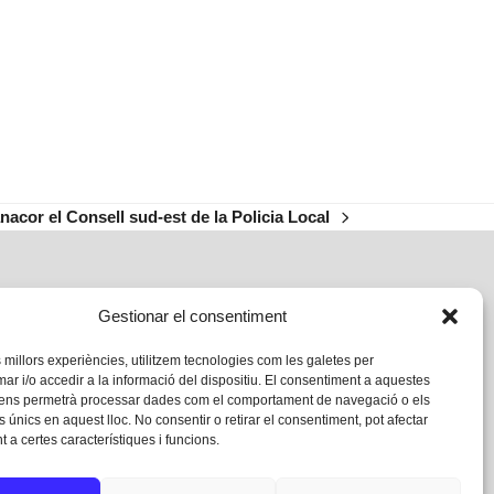
nacor el Consell sud-est de la Policia Local
Gestionar el consentiment
s millors experiències, utilitzem tecnologies com les galetes per
 i/o accedir a la informació del dispositiu. El consentiment a aquestes
 ens permetrà processar dades com el comportament de navegació o els
s únics en aquest lloc. No consentir o retirar el consentiment, pot afectar
 a certes característiques i funcions.