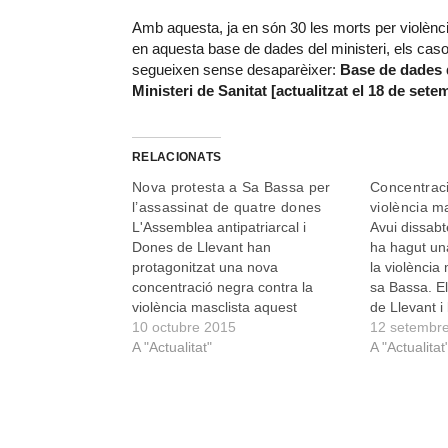
Amb aquesta, ja en són 30 les morts per violèn
en aquesta base de dades del ministeri, els casos
segueixen sense desaparèixer:
Base de dades d
Ministeri de Sanitat [actualitzat el 18 de set
RELACIONATS
Nova protesta a Sa Bassa per
Concentraci
l’assassinat de quatre dones
violència m
L'Assemblea antipatriarcal i
Avui dissabt
Dones de Llevant han
ha hagut un
protagonitzat una nova
la violència
concentració negra contra la
sa Bassa. El
violència masclista aquest
de Llevant i
dissabte. Els col·lectius s'han
10 octubre 2015
antipatriar
12 setembr
reunit a les 12 hores a Sa Bassa
A "Actualitat"
promogut aqu
A "Actualitat
per mostrar el seu rebuig a
de l’ampli 
l'assassinat de quatre dones a
de dones a 
mans de les seves parelles o
parelles o e
exparelles. Els crims tengueren…
Juntament