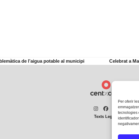
blemàtica de l’aigua potable al municipi
Celebrat a Ma
next
post:
Per oferir le
emmagatzemar
Instagram
Facebook
Twitter
tecnologies
Texts Legals
identificador
negativament