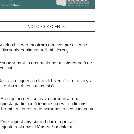
NOTÍCIES RECENTS
riadna Lliteras mostrarà avui vespre els seus
Filaments continus» a Sant Llorenç
anacor habilita dos punts per a l’observació de
’eclipsi
us a la cinquena edició del Neuròtic: cinc anys
e cultura crítica i autogestió
«En cap moment se’ns va comunicar que
questa participació tengués unes condicions
iferents de la resta de persones seleccionades»
Que aquest any sigui el darrer que ses
ajestats okupin el Museu Saridakis»