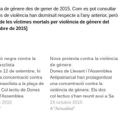
cia de gènere des de gener de 2015. Com es pot consultar
 de violència han disminuït respecte a l’any anterior, però
e les víctimes mortals per violència de génere del
embre de 2015]
ó negra contra la
Nova protesta contra la violència
asclista
de gènere
e 12 de setembre, hi
Dones de Llevant i l'Assemblea
a concentració contra
Antipatriarcal han protagonitzat
 masclista a la plaça de
una concentració contra la
 Col.lectiu de Dones
violència de gènere. Els dos
 l'Assemblea
col·lectius s'han reunit avui a Sa
cal de Manacor han
e 2015
Bassa per mostrar el seu rebuig
24 octubre 2015
esta iniciativa arran
"
per l'assassinat d'una dona en
A "Actualitat"
nombre d’assassinats
mans del seu exmarit aquesta
mans de les seves
setmana a Tenerife. Noves
xparelles.
informacions revelen que la dona
…
assassinada havia…