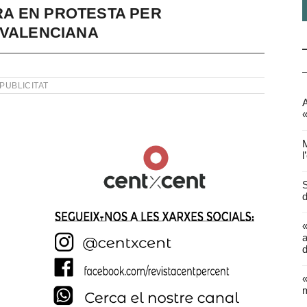
A EN PROTESTA PER
 VALENCIANA
PUBLICITAT
A
«
M
l
S
d
a
d
«
m