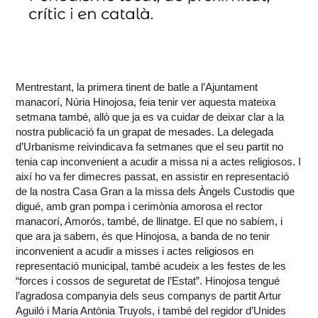
Mentrestant, la primera tinent de batle a l’Ajuntament
manacorí, Núria Hinojosa, feia tenir ver aquesta mateixa
setmana també, allò que ja es va cuidar de deixar clar a la
nostra publicació fa un grapat de mesades. La delegada
d’Urbanisme reivindicava fa setmanes que el seu partit no
tenia cap inconvenient a acudir a missa ni a actes religiosos. I
així ho va fer dimecres passat, en assistir en representació
de la nostra Casa Gran a la missa dels Àngels Custodis que
digué, amb gran pompa i cerimònia amorosa el rector
manacorí, Amorós, també, de llinatge. El que no sabíem, i
que ara ja sabem, és que Hinojosa, a banda de no tenir
inconvenient a acudir a misses i actes religiosos en
representació municipal, també acudeix a les festes de les
“forces i cossos de seguretat de l’Estat”. Hinojosa tengué
l’agradosa companyia dels seus companys de partit Artur
Aguiló i Maria Antònia Truyols, i també del regidor d’Unides