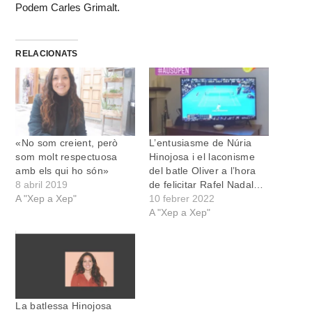
Podem Carles Grimalt.
RELACIONATS
«No som creient, però
L’entusiasme de Núria
som molt respectuosa
Hinojosa i el laconisme
amb els qui ho són»
del batle Oliver a l’hora
8 abril 2019
de felicitar Rafel Nadal…
A "Xep a Xep"
10 febrer 2022
A "Xep a Xep"
La batlessa Hinojosa