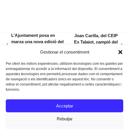
L’Ajuntament posa en
Joan Carilla, del CEIP
marxa una nova edició del
Es Talaiot, campió del
previous
next
programa «És temps de
torneig Jaume
Gestionar el consentiment
post:
post:
caminar»
Fornaris
Per oferir les millors experiències, utilitzem tecnologies com les galetes per
emmagatzemar i/o accedir a la informació del dispositiu. El consentiment a
aquestes tecnologies ens permetrà processar dades com el comportament
de navegació o els identificadors únics en aquest lloc. No consentir o
retirar el consentiment, pot afectar negativament a certes característiques i
funcions.
Instagram
Facebook
Twitter
Acceptar
Texts Legals
Rebutjar