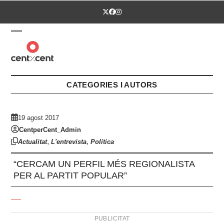
Skip
Twitter
Facebook
Instagram
to
content
Open
Close
mobile
mobile
menu
menu
CATEGORIES I AUTORS
19 agost 2017
CentperCent_Admin
,
,
Actualitat
L'entrevista
Política
“CERCAM UN PERFIL MÉS REGIONALISTA
PER AL PARTIT POPULAR”
PUBLICITAT