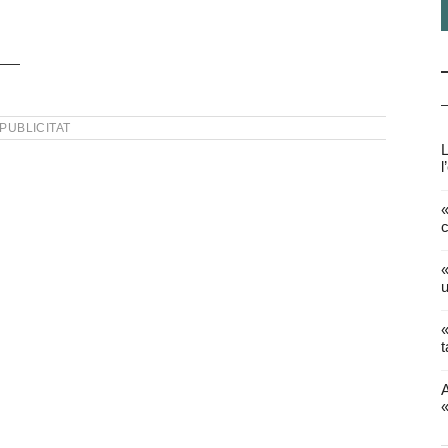
PUBLICITAT
L
l
«
c
«
u
«
t
A
«