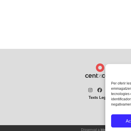
Per oferir le
emmagatzemar
Instagram
Facebook
Twitter
tecnologies
Texts Legals
identificador
negativament
Ac
Dissenyat a
Ideograma