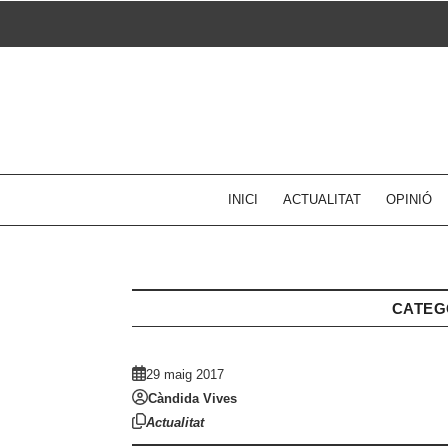
Skip
to
content
INICI
ACTUALITAT
OPINIÓ
CATEG
29 maig 2017
Càndida Vives
Actualitat