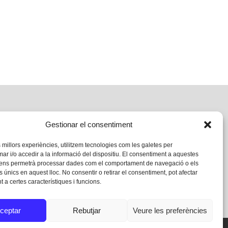
Gestionar el consentiment
s millors experiències, utilitzem tecnologies com les galetes per
 i/o accedir a la informació del dispositiu. El consentiment a aquestes
 ens permetrà processar dades com el comportament de navegació o els
s únics en aquest lloc. No consentir o retirar el consentiment, pot afectar
 a certes característiques i funcions.
ceptar
Rebutjar
Veure les preferències