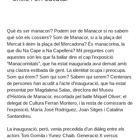
Què és ser manacorí? Podem ser de Manacor si no sabem
què són els cossiers? Som de Manacor, si a la plaça del
Mercat li deim la plaça del Mercadona? És manacorina, la
que diu Na Cape a Na Capellera? Mil preguntes com
aquestes són les que fa ballar dins el cap l’exposició
“Manacorinitats”, que ha estat inaugurada avui dematí amb
una clastra estibada de gent. La identitat ocupa i preocupa.
Som qui érem? Som qui som? Sabem qui serem? Centenars
de persones han acudit a l’acte d’inauguració, que ha estat
presentat per Magdalena Salas, directora del Museu
d’Història de Manacor, escortada pel batle Miquel Oliver; el
delegat de Cultura Ferran Montero, i la resta de comissaris de
l’exposició, María José Rodríguez, Joan Sitges i Catalina
Santandreu.
La inauguració, però, venia precedida d’un diàleg entre els
actors Toni Gomila i Yunez Chaib. Generació X versus