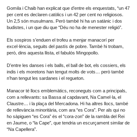
Gomila i Chaib han explicat que d’entre els enquestats, “un 47
per cent es declaren catòlics i un 42 per cent no religiosos.
Un 2,5 són musulmans. Però també hi ha un satànic i dos
budistes, i un que diu que “Déu no ha de menester religió”.
Els sospiros s’enduen el trofeu a menjar manacorí per
excel·lència, seguits del pastís de pobre. També hi trobam,
però, dins aquesta llista, el fabulós Mingopollo.
D’entre les danses i els balls, el ball de bot, els cossiers, els
indis i els moretons han tengut molts de vots… però també
n’han tengut les sardanes i el regueton.
Manacor té llocs emblemàtics, reconeguts com a principals,
com a rellevants: sa Bassa al capdavant, Na Camel·la, el
Claustre… i la plaça del Mercadona. Hi ha altres llocs, també
de rellevància minoritària, com ara “es Cora”. Per als qui no
ho sàpiguen “es Cora” és el “cora-zon” de la rambla del Rei
en Jaume, o “la Cape”, que tendria un escurçament similar de
“Na Capellera”.