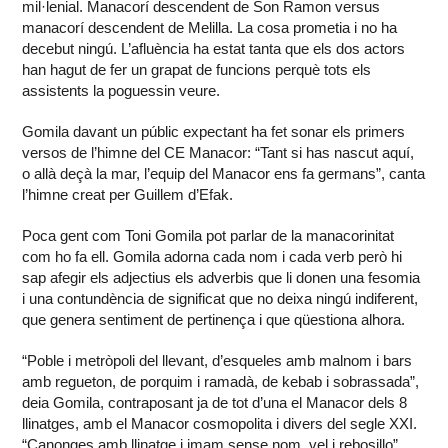
mil·lenial. Manacorí descendent de Son Ramon versus
manacorí descendent de Melilla. La cosa prometia i no ha
decebut ningú. L’afluència ha estat tanta que els dos actors
han hagut de fer un grapat de funcions perquè tots els
assistents la poguessin veure.
Gomila davant un públic expectant ha fet sonar els primers
versos de l’himne del CE Manacor: “Tant si has nascut aquí,
o allà deçà la mar, l’equip del Manacor ens fa germans”, canta
l’himne creat per Guillem d’Efak.
Poca gent com Toni Gomila pot parlar de la manacorinitat
com ho fa ell. Gomila adorna cada nom i cada verb però hi
sap afegir els adjectius els adverbis que li donen una fesomia
i una contundència de significat que no deixa ningú indiferent,
que genera sentiment de pertinença i que qüestiona alhora.
“Poble i metròpoli del llevant, d’esqueles amb malnom i bars
amb regueton, de porquim i ramadà, de kebab i sobrassada”,
deia Gomila, contraposant ja de tot d’una el Manacor dels 8
llinatges, amb el Manacor cosmopolita i divers del segle XXI.
“Canonges amb llinatge i imam sense nom, vel i rebosillo”…