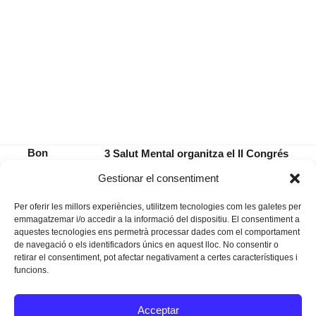
Bon
3 Salut Mental organitza el II Congrés
dia,
Internacional sobre Nous Paradigmes en
previous
next
Gestionar el consentiment
policia
Salut Mental
post:
post:
Per oferir les millors experiències, utilitzem tecnologies com les galetes per
emmagatzemar i/o accedir a la informació del dispositiu. El consentiment a
aquestes tecnologies ens permetrà processar dades com el comportament
de navegació o els identificadors únics en aquest lloc. No consentir o
retirar el consentiment, pot afectar negativament a certes característiques i
funcions.
Instagram
Facebook
Twitter
Acceptar
Texts Legals