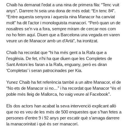
Chaib ha demanat l’edat a una nina de primera fila: “Tenc vuit
anys”. Darrere hi seia una dona de més edat: “En tenc 84”.
“Entre aquesta senyora i aquesta nina Manacor ha canviat
molt” ha dit l’actor i monologuista manacorí. “Però quan un de
nosaltres se’n va a fora, sempre miram de cercar-nos com
no ho feim aquí. Diuen que a Barcelona una vegada en varen
veure un de Manacor amb un d’Artà”, ha ironitzat.
Chaib ha recordat que “hi ha més gent a la Rafa que a
l’església. De fet, n’hi ha que diuen que les Completes de
Sant Antoni les faran a la Rafa, enguany, però es diran
‘Completas’ i seran patrocinades per Kia.
Yunez Chaib ha fet referència també a un altre Manacor, el de
“No ets de Manacor si no…” i ha recordat que Manacor “és el
poble més lleig de Mallorca, ho vaig veure al Facebook”.
Els dos actors han acabat la seva intervenció explicant allò
que no es veu de les més de 500 enquestes que s’han fetes a
persones d’entre 9 i 92 anys per escatir què s’amaga darrere
la manacorinitat i què és ser manacorí.