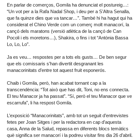
En parlar de comerços, Gomila ha denunciat el postureig…:
“Un vot per a la Rafa Nadal Shop, i deu per a S’Altra Senalla,
que fa quinze dies que va tancar…”. També hi ha hagut qui ha
considerat el Chino Verde com un comerç molt manacorí, la
cançó dels maratons (versió atlètica de la cançó de Can
Pocoli i els moretons…), Shakira, o fins i tot “Antònia Bassa
Lo, Lo, Lo”.
Ja es veu… respostes per a tots els gusts… De ben segur
que els comissaris s’han divertit desgranant les
manacorinitats d’entre tot aquest fruit esponerós.
Chaib i Gomila, però, han acabat tornant cap a la
transcendència: “Tot això que has dit, Toni, no ens connecta.
El teu Manacor ja ha passat”. “Sí, però el teu Manacor que ve
escarrufa”, li ha respost Gomila.
L’exposició “Manacorinitats”, amb tot un seguit d’entrevistes
fetes per Joan Sitges i per la redactora en cap d’aquesta
casa, Anna de la Salud, repassa en diferents blocs temàtics
què significa ser manacorí i la podreu visitar fins dia 26 d’abril.