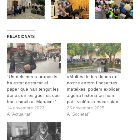
RELACIONATS
“Un dels meus propòsits
«Moltes de les dones del
ha estat destacar el
nostre entorn i nosaltres
paper que han tengut les
mateixes, podem explicar
dones en les guerres que
alguna història on hem
han esquitxat Manacor”
patit violència masclista»
14 novembre 2023
25 novembre 2025
A "Actualitat"
A "Societat"