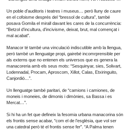
Un poble d’auditoris i teatres i museus… però lluny de caure
en el cofoisme després del “bressol de cultura”, també
posava Gomila el mirall davant les cares de la concurrència:
“Betzol d’incultura, d’incivisme, deixat, brut, mal començat i
mal acabat”.
Manacor té també una vinculació indiscutible amb la llengua,
però també un llenguatge propi, gairebé incomrprensible per
als externs que no entenen els universos que es genera la
manacoreria amb els seus mots: “Sesquinyar, sies, Solivart,
Lodennadal, Procam, Aproscom, Xillot, Calas, Etxiringuito,
Canjordió…”.
Un llenguatge també paritari, de “camions i camiones, de
moneis i moneies, de dimonis i dimònies, sa Bassa i es
Mercat…”.
Si hi ha un fet que defineix la fesomia urbana manacorina són
els frontis sense acabar, “com el de l’església, que vol ser
una catedral però té el frontis sense fer”. “A Palma tenen