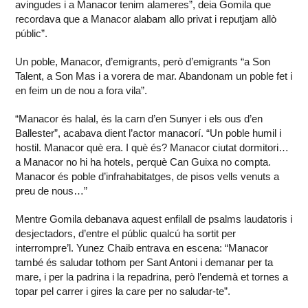
avingudes i a Manacor tenim alameres”, deia Gomila que
recordava que a Manacor alabam allo privat i reputjam allò
públic”.
Un poble, Manacor, d’emigrants, però d’emigrants “a Son
Talent, a Son Mas i a vorera de mar. Abandonam un poble fet i
en feim un de nou a fora vila”.
“Manacor és halal, és la carn d’en Sunyer i els ous d’en
Ballester”, acabava dient l’actor manacorí. “Un poble humil i
hostil. Manacor què era. I què és? Manacor ciutat dormitori…
a Manacor no hi ha hotels, perquè Can Guixa no compta.
Manacor és poble d’infrahabitatges, de pisos vells venuts a
preu de nous…”
Mentre Gomila debanava aquest enfilall de psalms laudatoris i
desjectadors, d’entre el públic qualcú ha sortit per
interrompre’l. Yunez Chaib entrava en escena: “Manacor
també és saludar tothom per Sant Antoni i demanar per ta
mare, i per la padrina i la repadrina, però l’endemà et tornes a
topar pel carrer i gires la care per no saludar-te”.