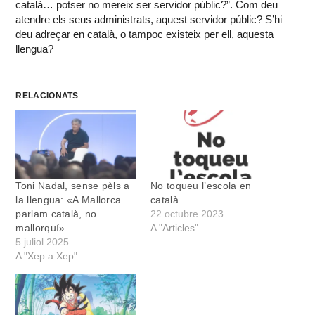
català… potser no mereix ser servidor públic?”. Com deu
atendre els seus administrats, aquest servidor públic? S’hi
deu adreçar en català, o tampoc existeix per ell, aquesta
llengua?
RELACIONATS
Toni Nadal, sense pèls a
No toqueu l’escola en
la llengua: «A Mallorca
català
parlam català, no
22 octubre 2023
mallorquí»
A "Articles"
5 juliol 2025
A "Xep a Xep"