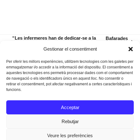
“Les infermeres han de dedicar-se a la
Bafarades
next
investigació a casa, quan tornen de fer
de foc
previous
Gestionar el consentiment
post:
feina assistencial”
post:
Per oferir les millors experiències, utilitzem tecnologies com les galetes per
emmagatzemar i/o accedir a la informació del dispositiu. El consentiment a
aquestes tecnologies ens permetrà processar dades com el comportament
de navegació o els identificadors únics en aquest lloc. No consentir o
retirar el consentiment, pot afectar negativament a certes característiques i
funcions.
Instagram
Facebook
Twitter
Acceptar
Texts Legals
Rebutjar
Veure les preferències