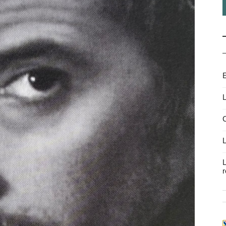
E
L
C
L
L
r