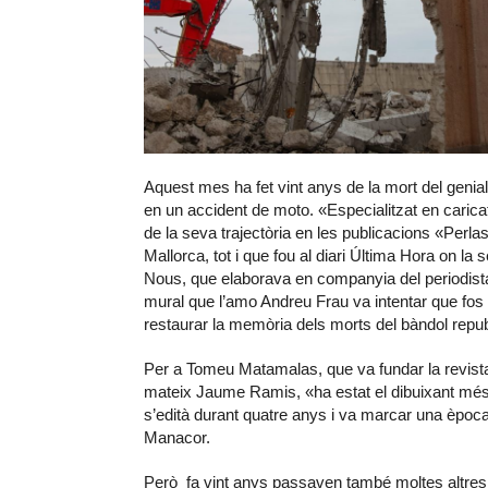
Aquest mes ha fet vint anys de la mort del geni
en un accident de moto. «Especialitzat en caricat
de la seva trajectòria en les publicacions «Perl
Mallorca, tot i que fou al diari Última Hora on la 
Nous, que elaborava en companyia del periodista
mural que l’amo Andreu Frau va intentar que fos 
restaurar la memòria dels morts del bàndol republ
Per a Tomeu Matamalas, que va fundar la revist
mateix Jaume Ramis, «ha estat el dibuixant més 
s’edità durant quatre anys i va marcar una època e
Manacor.
Però fa vint anys passaven també moltes altres 