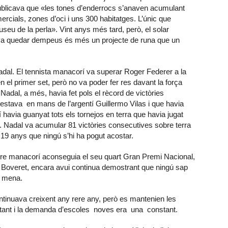
ublicava que «les tones d’enderrocs s’anaven acumulant
ercials, zones d’oci i uns 300 habitatges. L’únic que
useu de la perla». Vint anys més tard, però, el solar
ue va quedar dempeus és més un projecte de runa que un
Nadal. El tennista manacorí va superar Roger Federer a la
n el primer set, però no va poder fer res davant la força
dal, a més, havia fet pols el rècord de victòries
estava en mans de l’argentí Guillermo Vilas i que havia
 havia guanyat tots els tornejos en terra que havia jugat
. Nadal va acumular 81 victòries consecutives sobre terra
a 19 anys que ningú s’hi ha pogut acostar.
tre manacorí aconseguia el seu quart Gran Premi Nacional,
, Boveret, encara avui continua demostrant que ningú sap
e mena.
ntinuava creixent any rere any, però es mantenien les
tant i la demanda d’escoles noves era una constant.