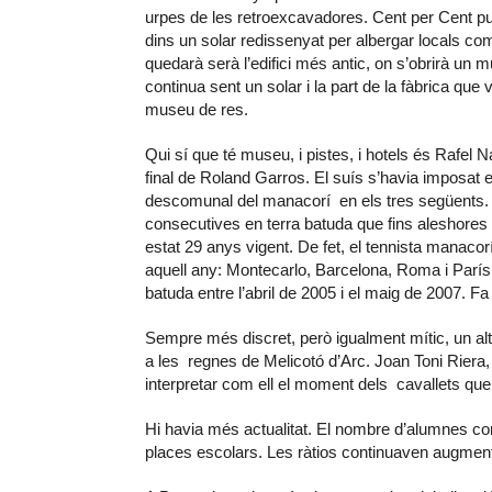
urpes de les retroexcavadores. Cent per Cent p
dins un solar redissenyat per albergar locals com
quedarà serà l’edifici més antic, on s’obrirà un m
continua sent un solar i la part de la fàbrica q
museu de res.
Qui sí que té museu, i pistes, i hotels és Rafel 
final de Roland Garros. El suís s’havia imposat e
descomunal del manacorí en els tres següents. Na
consecutives en terra batuda que fins aleshores 
estat 29 anys vigent. De fet, el tennista manacorí
aquell any: Montecarlo, Barcelona, Roma i París
batuda entre l’abril de 2005 i el maig de 2007. F
Sempre més discret, però igualment mític, un al
a les regnes de Melicotó d’Arc. Joan Toni Riera
interpretar com ell el moment dels cavallets qu
Hi havia més actualitat. El nombre d’alumnes co
places escolars. Les ràtios continuaven augmen