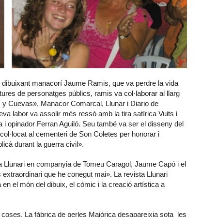
al dibuixant manacorí Jaume Ramis, que va perdre la vida
ures de personatges públics, ramis va col·laborar al llarg
as y Cuevas», Manacor Comarcal, Llunar i Diario de
seva labor va assolir més ressò amb la tira satírica Vuits i
 i opinador Ferran Aguiló. Seu també va ser el disseny del
col·locat al cementeri de Son Coletes per honorar i
icà durant la guerra civil».
a Llunari en companyia de Tomeu Caragol, Jaume Capó i el
extraordinari que he conegut mai». La revista Llunari
n el món del dibuix, el còmic i la creació artística a
coses. La fàbrica de perles Majórica desapareixia sota les