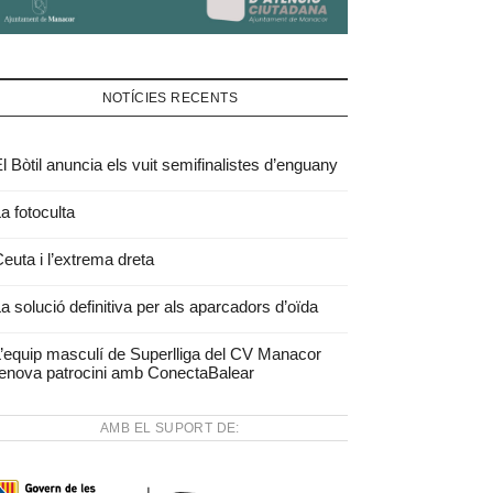
NOTÍCIES RECENTS
l Bòtil anuncia els vuit semifinalistes d’enguany
a fotoculta
euta i l’extrema dreta
a solució definitiva per als aparcadors d’oïda
’equip masculí de Superlliga del CV Manacor
enova patrocini amb ConectaBalear
AMB EL SUPORT DE: