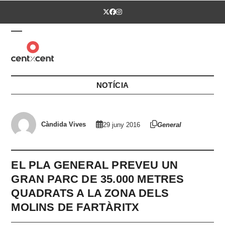
Skip
Twitter
Facebook
Instagram
to
content
Open
Close
mobile
mobile
menu
menu
NOTÍCIA
Càndida Vives
29 juny 2016
General
EL PLA GENERAL PREVEU UN
GRAN PARC DE 35.000 METRES
QUADRATS A LA ZONA DELS
MOLINS DE FARTÀRITX