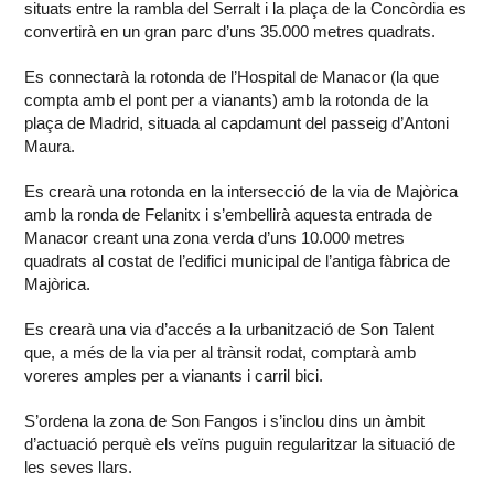
situats entre la rambla del Serralt i la plaça de la Concòrdia es
convertirà en un gran parc d’uns 35.000 metres quadrats.
Es connectarà la rotonda de l’Hospital de Manacor (la que
compta amb el pont per a vianants) amb la rotonda de la
plaça de Madrid, situada al capdamunt del passeig d’Antoni
Maura.
Es crearà una rotonda en la intersecció de la via de Majòrica
amb la ronda de Felanitx i s’embellirà aquesta entrada de
Manacor creant una zona verda d’uns 10.000 metres
quadrats al costat de l’edifici municipal de l’antiga fàbrica de
Majòrica.
Es crearà una via d’accés a la urbanització de Son Talent
que, a més de la via per al trànsit rodat, comptarà amb
voreres amples per a vianants i carril bici.
S’ordena la zona de Son Fangos i s’inclou dins un àmbit
d’actuació perquè els veïns puguin regularitzar la situació de
les seves llars.