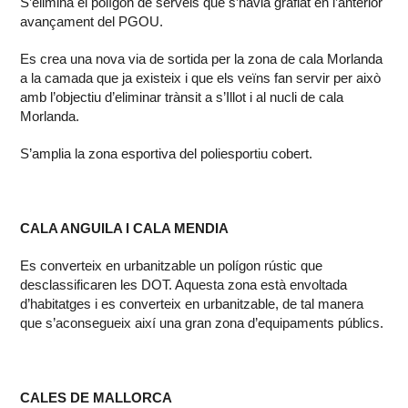
S’elimina el polígon de serveis que s’havia grafiat en l’anterior
avançament del PGOU.
Es crea una nova via de sortida per la zona de cala Morlanda
a la camada que ja existeix i que els veïns fan servir per això
amb l’objectiu d’eliminar trànsit a s’Illot i al nucli de cala
Morlanda.
S’amplia la zona esportiva del poliesportiu cobert.
CALA ANGUILA I CALA MENDIA
Es converteix en urbanitzable un polígon rústic que
desclassificaren les DOT. Aquesta zona està envoltada
d’habitatges i es converteix en urbanitzable, de tal manera
que s’aconsegueix així una gran zona d’equipaments públics.
CALES DE MALLORCA