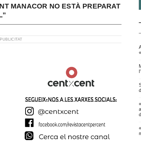
NT MANACOR NO ESTÀ PREPARAT
L”
PUBLICITAT
A
«
M
l
S
d
a
d
«
m