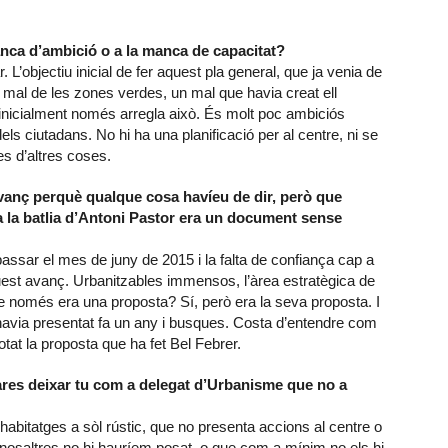
manca d’ambició o a la manca de capacitat?
r. L’objectiu inicial de fer aquest pla general, que ja venia de
el mal de les zones verdes, un mal que havia creat ell
 inicialment només arregla això. És molt poc ambiciós
dels ciutadans. No hi ha una planificació per al centre, ni se
s d’altres coses.
avanç perquè qualque cosa havíeu de dir, però que
a la batlia d’Antoni Pastor era un document sense
passar el mes de juny de 2015 i la falta de confiança cap a
est avanç. Urbanitzables immensos, l’àrea estratègica de
e només era una proposta? Sí, però era la seva proposta. I
 havia presentat fa un any i busques. Costa d’entendre com
otat la proposta que ha fet Bel Febrer.
res deixar tu com a delegat d’Urbanisme que no a
habitatges a sòl rústic, que no presenta accions al centre o
 nosaltres no hi hauríem posat, o que com a mínim no els hi