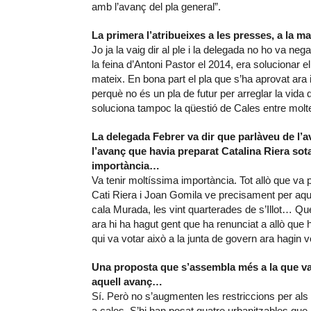
amb l’avanç del pla general”.
La primera l’atribueixes a les presses, a la 
Jo ja la vaig dir al ple i la delegada no ho va nega
la feina d’Antoni Pastor el 2014, era solucionar 
mateix. En bona part el pla que s’ha aprovat ara
perquè no és un pla de futur per arreglar la vida 
soluciona tampoc la qüestió de Cales entre molte
La delegada Febrer va dir que parlàveu de l’
l’avanç que havia preparat Catalina Riera sot
importància…
Va tenir moltíssima importància. Tot allò que va 
Cati Riera i Joan Gomila ve precisament per aqu
cala Murada, les vint quarterades de s’Illot… Qu
ara hi ha hagut gent que ha renunciat a allò que
qui va votar això a la junta de govern ara hagin v
Una proposta que s’assembla més a la que va
aquell avanç…
Sí. Però no s’augmenten les restriccions per als 
a cales. S’hi han posat quatre urbanitzables que