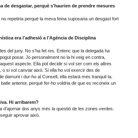
ha de desgastar, perquè s’haurien de prendre mesures
que no repetiria perquè la meva feina suposaria un desgast fort
ística era l’adhesió a l’Agència de Disciplina
des del juny. No s’ha fet res. Entenc que la delegada ha
 pogut posar. Jo personalment no la hi veig en contra,
aquest aspecte. Ella pot decidir si vol ser com els altres
o si vol canviar això. Si ella ho vol exercir des de
e damunt i dur-ho al Consell, ella estarà més tranquil·la.
 batle anterior, perquè fer-ho voldria dir que es reconeix un
itiva. Hi arribarem?
a d’ajornar dos anys més la questió de les zones verdes.
nseguir aprovar això.