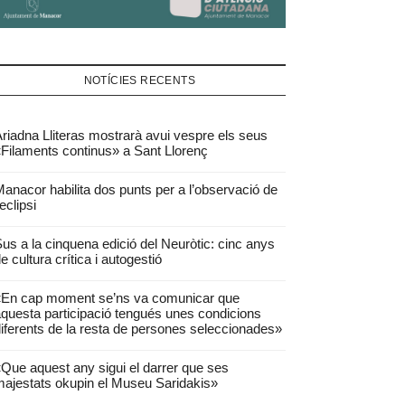
NOTÍCIES RECENTS
riadna Lliteras mostrarà avui vespre els seus
Filaments continus» a Sant Llorenç
anacor habilita dos punts per a l’observació de
’eclipsi
us a la cinquena edició del Neuròtic: cinc anys
e cultura crítica i autogestió
«En cap moment se’ns va comunicar que
questa participació tengués unes condicions
iferents de la resta de persones seleccionades»
Que aquest any sigui el darrer que ses
ajestats okupin el Museu Saridakis»