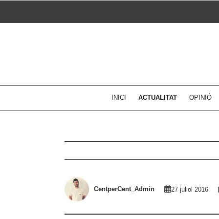
Skip
to
content
INICI
ACTUALITAT
OPINIÓ
CentperCent_Admin
27 juliol 2016