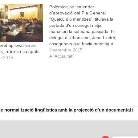
Polèmica pel calendari
d’aprovació del Pla General
“Qualcú diu mentides”, titulava la
portada d’un conegut mitjà
manacorí la setmana passada. El
delegat d’Urbanisme, Joan Llodrà,
assegurava que havia mantingut
ral aprovat entre
dues reunions amb Catalina
9 setembre 2015
, retrets i calàpots
Riera, cap de l’oposició, per parlar
A "Actualitat"
e 2019
del nou Pla General. Riera, en
canvi, considerava que no hi
havia hagut cap reunió. Els
mateixos dies,…
de normalització lingüística amb la projecció d’un documental i