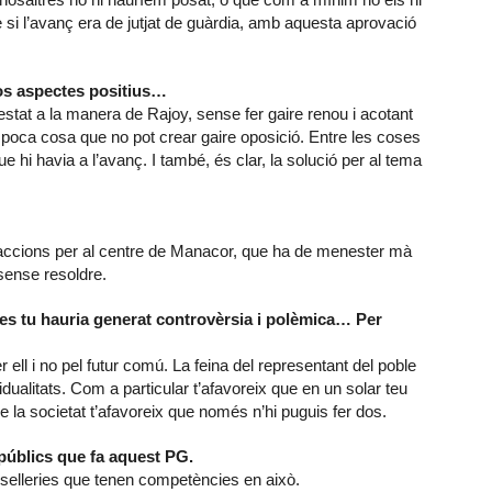
i l’avanç era de jutjat de guàrdia, amb aquesta aprovació
os aspectes positius…
estat a la manera de Rajoy, sense fer gaire renou i acotant
n poca cosa que no pot crear gaire oposició. Entre les coses
ue hi havia a l’avanç. I també, és clar, la solució per al tema
u accions per al centre de Manacor, que ha de menester mà
sense resoldre.
ses tu hauria generat controvèrsia i polèmica… Per
ll i no pel futur comú. La feina del representant del poble
idualitats. Com a particular t’afavoreix que en un solar teu
 la societat t’afavoreix que només n’hi puguis fer dos.
 públics que fa aquest PG.
nselleries que tenen competències en això.