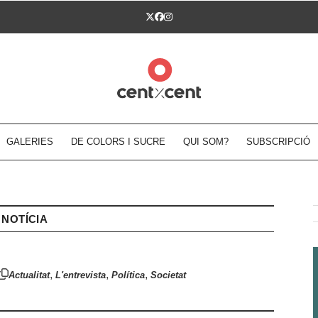
Twitter
Facebook
Instagram
GALERIES
DE COLORS I SUCRE
QUI SOM?
SUBSCRIPCIÓ
NOTÍCIA
,
,
,
Actualitat
L'entrevista
Política
Societat