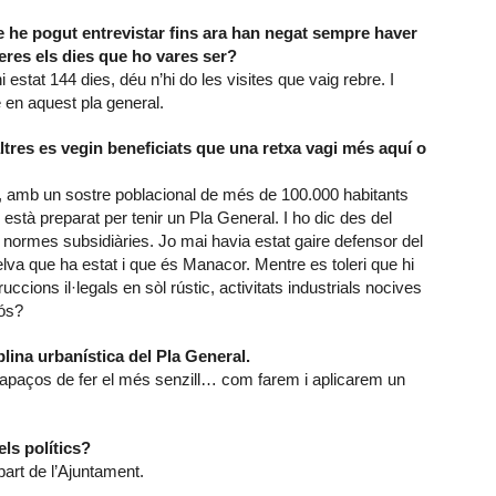
 he pogut entrevistar fins ara han negat sempre haver
eres els dies que ho vares ser?
 estat 144 dies, déu n’hi do les visites que vaig rebre. I
e en aquest pla general.
ltres es vegin beneficiats que una retxa vagi més aquí o
, amb un sostre poblacional de més de 100.000 habitants
stà preparat per tenir un Pla General. I ho dic des del
ormes subsidiàries. Jo mai havia estat gaire defensor del
lva que ha estat i que és Manacor. Mentre es toleri que hi
uccions il·legals en sòl rústic, activitats industrials nocives
iós?
lina urbanística del Pla General.
capaços de fer el més senzill… com farem i aplicarem un
ls polítics?
part de l’Ajuntament.