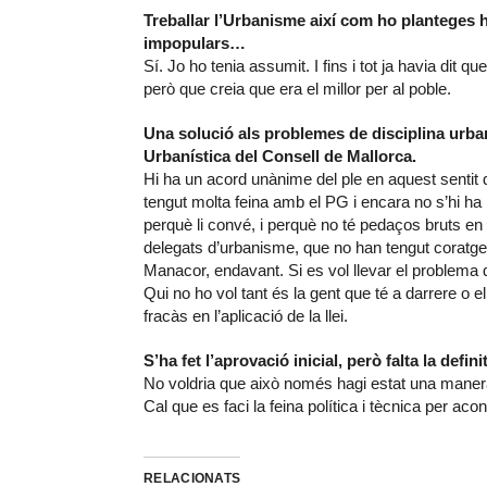
Treballar l’Urbanisme així com ho planteges 
impopulars…
Sí. Jo ho tenia assumit. I fins i tot ja havia dit 
però que creia que era el millor per al poble.
Una solució als problemes de disciplina urban
Urbanística del Consell de Mallorca.
Hi ha un acord unànime del ple en aquest sentit 
tengut molta feina amb el PG i encara no s’hi ha
perquè li convé, i perquè no té pedaços bruts en 
delegats d’urbanisme, que no han tengut coratge, 
Manacor, endavant. Si es vol llevar el problema d
Qui no ho vol tant és la gent que té a darrere o el
fracàs en l’aplicació de la llei.
S’ha fet l’aprovació inicial, però falta la defin
No voldria que això només hagi estat una maner
Cal que es faci la feina política i tècnica per aco
RELACIONATS