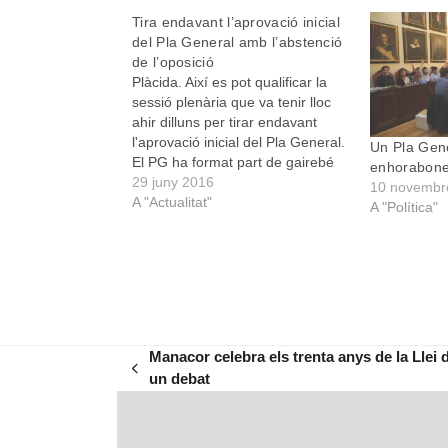
Tira endavant l’aprovació inicial
del Pla General amb l’abstenció
de l’oposició
Plàcida. Així es pot qualificar la
sessió plenària que va tenir lloc
ahir dilluns per tirar endavant
l'aprovació inicial del Pla General.
Un Pla Gene
El PG ha format part de gairebé
enhorabones
tots els programes electorals de
29 juny 2016
10 novembr
tots els partits a Manacor durant
A "Actualitat"
A "Política"
els darrers trenta anys. Trenta
anys en què s'han hagut…
Manacor celebra els trenta anys de la Llei 
previous
un debat
post: