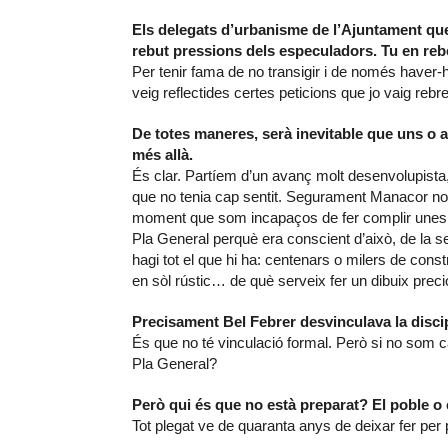
Els delegats d’urbanisme de l’Ajuntament que
rebut pressions dels especuladors. Tu en reb
Per tenir fama de no transigir i de només haver-hi
veig reflectides certes peticions que jo vaig rebr
De totes maneres, serà inevitable que uns o a
més allà.
És clar. Partíem d’un avanç molt desenvolupista
que no tenia cap sentit. Segurament Manacor no e
moment que som incapaços de fer complir unes n
Pla General perquè era conscient d’això, de la se
hagi tot el que hi ha: centenars o milers de constr
en sòl rústic… de què serveix fer un dibuix prec
Precisament Bel Febrer desvinculava la discip
És que no té vinculació formal. Però si no som 
Pla General?
Però qui és que no està preparat? El poble o e
Tot plegat ve de quaranta anys de deixar fer per 