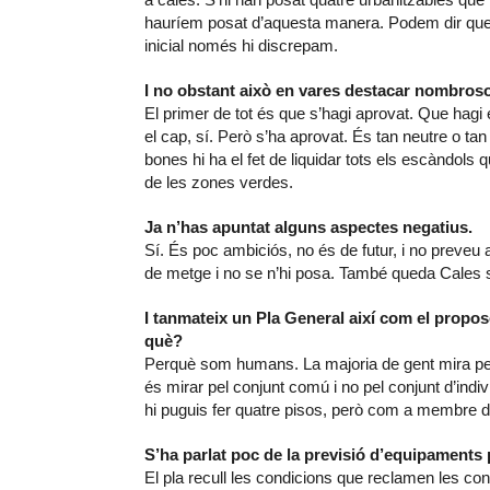
hauríem posat d’aquesta manera. Podem dir que s
inicial només hi discrepam.
I no obstant això en vares destacar nombros
El primer de tot és que s’hagi aprovat. Que hagi 
el cap, sí. Però s’ha aprovat. És tan neutre o ta
bones hi ha el fet de liquidar tots els escàndols q
de les zones verdes.
Ja n’has apuntat alguns aspectes negatius.
Sí. És poc ambiciós, no és de futur, i no preve
de metge i no se n’hi posa. També queda Cales 
I tanmateix un Pla General així com el propo
què?
Perquè som humans. La majoria de gent mira per e
és mirar pel conjunt comú i no pel conjunt d’indiv
hi puguis fer quatre pisos, però com a membre de
S’ha parlat poc de la previsió d’equipaments
El pla recull les condicions que reclamen les co