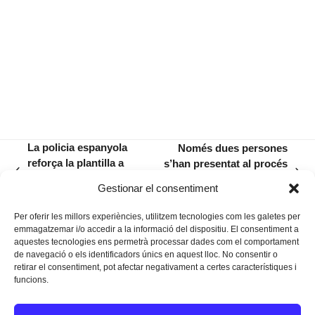
La policia espanyola
Només dues persones
reforça la plantilla a
s’han presentat al procés
previous
next
Manacor en el marc de
selectiu per a la plaça de
Gestionar el consentiment
post:
post:
l’Operació Estiu 2026
gerent del Teatre
Per oferir les millors experiències, utilitzem tecnologies com les galetes per
emmagatzemar i/o accedir a la informació del dispositiu. El consentiment a
aquestes tecnologies ens permetrà processar dades com el comportament
de navegació o els identificadors únics en aquest lloc. No consentir o
retirar el consentiment, pot afectar negativament a certes característiques i
funcions.
Instagram
Facebook
Twitter