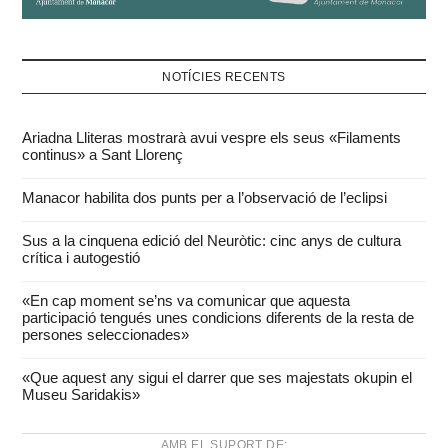
NOTÍCIES RECENTS
Ariadna Lliteras mostrarà avui vespre els seus «Filaments
continus» a Sant Llorenç
Manacor habilita dos punts per a l’observació de l’eclipsi
Sus a la cinquena edició del Neuròtic: cinc anys de cultura
crítica i autogestió
«En cap moment se’ns va comunicar que aquesta
participació tengués unes condicions diferents de la resta de
persones seleccionades»
«Que aquest any sigui el darrer que ses majestats okupin el
Museu Saridakis»
AMB EL SUPORT DE: