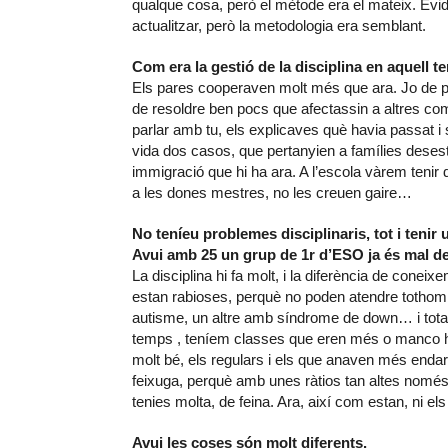
qualque cosa, però el mètode era el mateix. Evi
actualitzar, però la metodologia era semblant.
Com era la gestió de la disciplina en aquell 
Els pares cooperaven molt més que ara. Jo de pr
de resoldre ben pocs que afectassin a altres com
parlar amb tu, els explicaves què havia passat i
vida dos casos, que pertanyien a famílies deses
immigració que hi ha ara. A l’escola vàrem tenir 
a les dones mestres, no les creuen gaire…
No teníeu problemes disciplinaris, tot i tenir
Avui amb 25 un grup de 1r d’ESO ja és mal 
La disciplina hi fa molt, i la diferència de coneix
estan rabioses, perquè no poden atendre tothom
autisme, un altre amb síndrome de down… i tota la
temps , teníem classes que eren més o manco 
molt bé, els regulars i els que anaven més endarrer
feixuga, perquè amb unes ràtios tan altes només d
tenies molta, de feina. Ara, així com estan, ni els
Avui les coses són molt diferents.