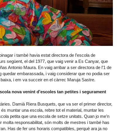
inagar i també havia estat directora de l’escola de
curs següent, el del 1977, que vaig venir a Es Canyar, que
as Antonio Maura. En vaig arribar a ser directora de l’1 de
ig quedar embarassada, i vaig considerar que no podia ser
 baixa, i em va succeir en el càrrec Maruja Sastre.
scola nova venint d’escoles tan petites i segurament
tàries. Damià Riera Busquets, que va ser el primer director,
e és muntar una escola, rebre tot el material, muntar les
cola petita que una escola de setze unitats. Quan jo me’n
r molta responsabilitat, són molts de mestres i també has
t gran. Has de fer uns horaris compatibles, perquè ara ja no