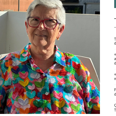
S
d
a
d
«
m
F
d
Q