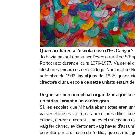
Quan arribàreu a l’escola nova d’Es Canyar?
Jo havia passat abans per l’escola rural de S’Esp
Portocristo durant el curs 1976-1977. Va ser el 
aleshores encara es deia Colegio Nacional de Niñ
setembre de 1983 fins al juny del 1985, quan va
directora d’una escola de setze unitats estant de
Degué ser ben complicat organitzar aquella e
unitàries i anant a un centre gran…
Sí, les escoles que hi havia abans totes eren uni
va ser el que es va trobar amb el més difícil, qu
cuines, cercar cuineres… no és el mateix una es
vaig fer càrrec, evidentment vaig haver d’assumi
de vetlar per la situació de l’edifici, que és mol