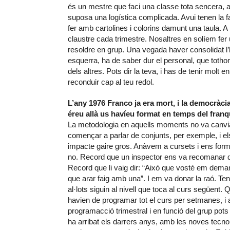
és un mestre que faci una classe tota sencera, a 
suposa una logística complicada. Avui tenen la f
fer amb cartolines i colorins damunt una taula. A
claustre cada trimestre. Nosaltres en solíem fe
resoldre en grup. Una vegada haver consolidat l’h
esquerra, ha de saber dur el personal, que tothom
dels altres. Pots dir la teva, i has de tenir molt e
reconduir cap al teu redol.
L’any 1976 Franco ja era mort, i la democràc
éreu allà us havíeu format en temps del fran
La metodologia en aquells moments no va canviar
començar a parlar de conjunts, per exemple, i e
impacte gaire gros. Anàvem a cursets i ens formà
no. Record que un inspector ens va recomanar q
Record que li vaig dir: “Això que vostè em demana
que arar faig amb una”. I em va donar la raó. Te
al·lots siguin al nivell que toca al curs següent
havien de programar tot el curs per setmanes, i
programacció trimestral i en funció del grup po
ha arribat els darrers anys, amb les noves tecnol