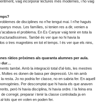
dentment, vaig incorporar lectures més modernes, i ho vaig
temps?
oblemes de disciplines no n’he tengut mai. I n’he haguts
panys meus. Les famílies, si tenien res a dir, venien a
 s’acabava el problema. En Es Canyar vaig tenir en tota la
tructuradíssimes. També és ver que no hi havia la
dos o tres magrebins en tot el temps. I és ver que els nins,
 unes ràtios pròximes als quaranta alumnes per aula.
de dur…
ements també. Amb la integració total d’al·lots, les mestres
. Moltes es donen de baixa per depressió. Un nin amb
 resta. Jo no podria fer classe, no en sabria fer. En aquell
homogènies. Per descomptat que hi havia els que anaven
its, però hi havia disciplina, hi havia ordre. I la feina era
e corregir, preparar i tenir la classe controlada ja en
 al·lots que en volen en poden fer.