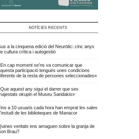
NOTÍCIES RECENTS
us a la cinquena edició del Neuròtic: cinc anys
e cultura crítica i autogestió
«En cap moment se’ns va comunicar que
questa participació tengués unes condicions
iferents de la resta de persones seleccionades»
Que aquest any sigui el darrer que ses
ajestats okupin el Museu Saridakis»
ins a 10 usuaris cada hora han emprat les sales
’estudi de les biblioteques de Manacor
uines veritats ens amaguen sobre la granja de
Son Brau?