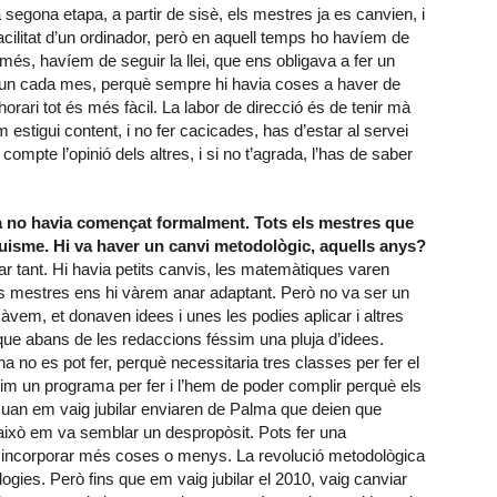
segona etapa, a partir de sisè, els mestres ja es canvien, i
acilitat d’un ordinador, però en aquell temps ho havíem de
 més, havíem de seguir la llei, que ens obligava a fer un
r un cada mes, perquè sempre hi havia coses a haver de
orari tot és més fàcil. La labor de direcció és de tenir mà
 estigui content, i no fer cacicades, has d’estar al servei
n compte l’opinió dels altres, i si no t’agrada, l’has de saber
ia no havia començat formalment. Tots els mestres que
quisme. Hi va haver un canvi metodològic, aquells anys?
 tant. Hi havia petits canvis, les matemàtiques varen
ls mestres ens hi vàrem anar adaptant. Però no va ser un
vem, et donaven idees i unes les podies aplicar i altres
ue abans de les redaccions féssim una pluja d’idees.
 no es pot fer, perquè necessitaria tres classes per fer el
nim un programa per fer i l’hem de poder complir perquè els
. Quan em vaig jubilar enviaren de Palma que deien que
 això em va semblar un despropòsit. Pots fer una
ts incorporar més coses o menys. La revolució metodològica
ogies. Però fins que em vaig jubilar el 2010, vaig canviar