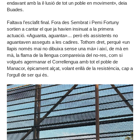
endavant amb la il·lusió de tot un poble en moviment», deia
Buades.
Faltava l’esclafit final. Fora des Sembrat i Pemi Fortuny
sortien a cantar el que ja havien insinuat a la primera
actuació. «Aguanta, aguanta»… però els assistents no
aguantaven asseguts a les cadires. Tothom dret, perquè «un
llapis només mai no dibuixa sense una mà» i així, de mà en
mà, la flama de la llengua compareixia del no-res, com si
volgués agermanar el Correllengua amb tot el poble de
Manacor, èpicament alçat, volant enllà de la resistència, cap a
l’orgull de ser qui és.