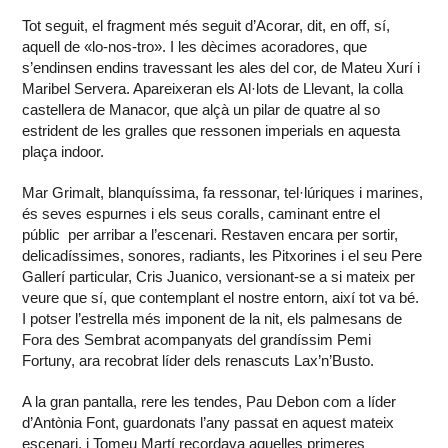
Tot seguit, el fragment més seguit d’Acorar, dit, en off, sí,
aquell de «lo-nos-tro». I les dècimes acoradores, que
s’endinsen endins travessant les ales del cor, de Mateu Xurí i
Maribel Servera. Apareixeran els Al·lots de Llevant, la colla
castellera de Manacor, que alçà un pilar de quatre al so
estrident de les gralles que ressonen imperials en aquesta
plaça indoor.
Mar Grimalt, blanquíssima, fa ressonar, tel·lúriques i marines,
és seves espurnes i els seus coralls, caminant entre el
públic per arribar a l’escenari. Restaven encara per sortir,
delicadíssimes, sonores, radiants, les Pitxorines i el seu Pere
Gallerí particular, Cris Juanico, versionant-se a si mateix per
veure que sí, que contemplant el nostre entorn, així tot va bé.
I potser l’estrella més imponent de la nit, els palmesans de
Fora des Sembrat acompanyats del grandíssim Pemi
Fortuny, ara recobrat líder dels renascuts Lax’n’Busto.
A la gran pantalla, rere les tendes, Pau Debon com a líder
d’Antònia Font, guardonats l’any passat en aquest mateix
escenari, i Tomeu Martí recordava aquelles primeres