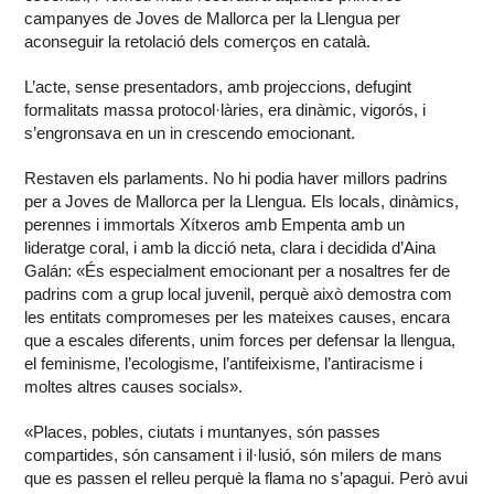
campanyes de Joves de Mallorca per la Llengua per
aconseguir la retolació dels comerços en català.
L’acte, sense presentadors, amb projeccions, defugint
formalitats massa protocol·làries, era dinàmic, vigorós, i
s’engronsava en un in crescendo emocionant.
Restaven els parlaments. No hi podia haver millors padrins
per a Joves de Mallorca per la Llengua. Els locals, dinàmics,
perennes i immortals Xítxeros amb Empenta amb un
lideratge coral, i amb la dicció neta, clara i decidida d’Aina
Galán: «És especialment emocionant per a nosaltres fer de
padrins com a grup local juvenil, perquè això demostra com
les entitats compromeses per les mateixes causes, encara
que a escales diferents, unim forces per defensar la llengua,
el feminisme, l’ecologisme, l’antifeixisme, l’antiracisme i
moltes altres causes socials».
«Places, pobles, ciutats i muntanyes, són passes
compartides, són cansament i il·lusió, són milers de mans
que es passen el relleu perquè la flama no s’apagui. Però avui