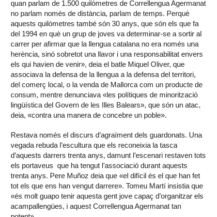
quan parlam de 1.500 quilòmetres de Correllengua Agermanat
no parlam només de distància, parlam de temps. Perquè
aquests quilòmetres també són 30 anys, que són els que fa
del 1994 en què un grup de joves va determinar-se a sortir al
carrer per afirmar que la llengua catalana no era només una
herència, sinó sobretot una llavor i una responsabilitat envers
els qui havien de venir», deia el batle Miquel Oliver, que
associava la defensa de la llengua a la defensa del territori,
del comerç local, o la venda de Mallorca com un producte de
consum, mentre denunciava «les polítiques de minorització
lingüística del Govern de les Illes Balears», que són un atac,
deia, «contra una manera de concebre un poble».
Restava només el discurs d’agraïment dels guardonats. Una
vegada rebuda l’escultura que els reconeixia la tasca
d’aquests darrers trenta anys, damunt l’escenari restaven tots
els portaveus que ha tengut l’associació durant aquests
trenta anys. Pere Muñoz deia que «el difícil és el que han fet
tot els que ens han vengut darrere». Tomeu Martí insistia que
«és molt guapo tenir aquesta gent jove capaç d’organitzar els
acampallengües, i aquest Correllengua Agermanat tan
potent».