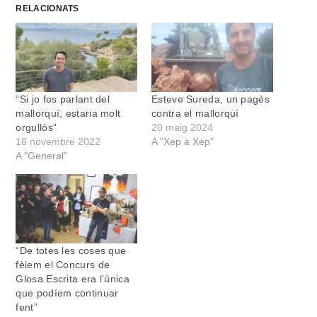
RELACIONATS
“Si jo fos parlant del
Esteve Sureda, un pagès
mallorquí, estaria molt
contra el mallorquí
orgullós”
20 maig 2024
18 novembre 2022
A "Xep a Xep"
A "General"
“De totes les coses que
fèiem el Concurs de
Glosa Escrita era l’única
que podíem continuar
fent”