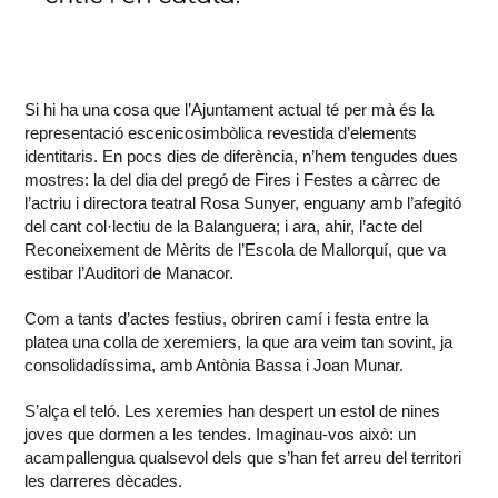
Si hi ha una cosa que l’Ajuntament actual té per mà és la
representació escenicosimbòlica revestida d’elements
identitaris. En pocs dies de diferència, n’hem tengudes dues
mostres: la del dia del pregó de Fires i Festes a càrrec de
l’actriu i directora teatral Rosa Sunyer, enguany amb l’afegitó
del cant col·lectiu de la Balanguera; i ara, ahir, l’acte del
Reconeixement de Mèrits de l’Escola de Mallorquí, que va
estibar l’Auditori de Manacor.
Com a tants d’actes festius, obriren camí i festa entre la
platea una colla de xeremiers, la que ara veim tan sovint, ja
consolidadíssima, amb Antònia Bassa i Joan Munar.
S’alça el teló. Les xeremies han despert un estol de nines
joves que dormen a les tendes. Imaginau-vos això: un
acampallengua qualsevol dels que s’han fet arreu del territori
les darreres dècades.