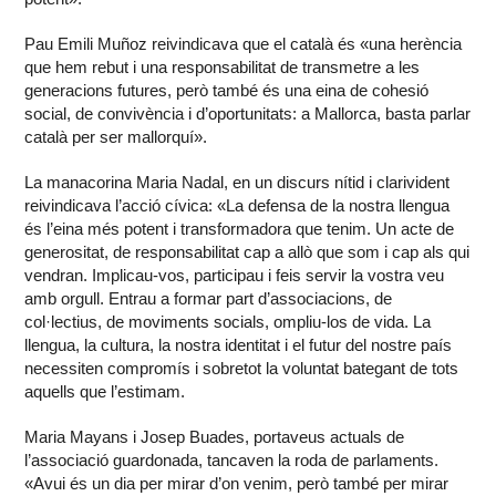
Pau Emili Muñoz reivindicava que el català és «una herència
que hem rebut i una responsabilitat de transmetre a les
generacions futures, però també és una eina de cohesió
social, de convivència i d’oportunitats: a Mallorca, basta parlar
català per ser mallorquí».
La manacorina Maria Nadal, en un discurs nítid i clarivident
reivindicava l’acció cívica: «La defensa de la nostra llengua
és l’eina més potent i transformadora que tenim. Un acte de
generositat, de responsabilitat cap a allò que som i cap als qui
vendran. Implicau-vos, participau i feis servir la vostra veu
amb orgull. Entrau a formar part d’associacions, de
col·lectius, de moviments socials, ompliu-los de vida. La
llengua, la cultura, la nostra identitat i el futur del nostre país
necessiten compromís i sobretot la voluntat bategant de tots
aquells que l’estimam.
Maria Mayans i Josep Buades, portaveus actuals de
l’associació guardonada, tancaven la roda de parlaments.
«Avui és un dia per mirar d’on venim, però també per mirar