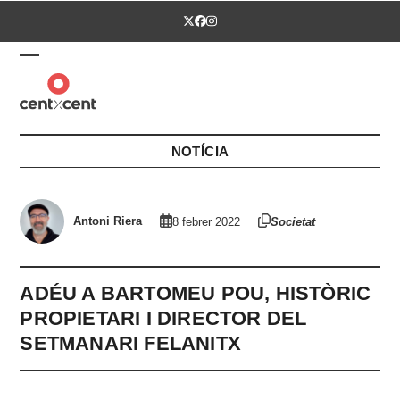
Skip
Twitter
Facebook
Instagram
to
content
Open
Close
mobile
mobile
menu
menu
NOTÍCIA
Antoni Riera
8 febrer 2022
Societat
ADÉU A BARTOMEU POU, HISTÒRIC
PROPIETARI I DIRECTOR DEL
SETMANARI FELANITX