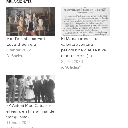
RELACIONATS
Mor l’exbatle serverí
El Manacorense: la
Eduard Servera
valenta aventura
8 febrer 2022
periodística que se’n va
A "Societat"
anar en orris (II)
2 juliol 2023
A "Articles"
«A Antoni Mus Caballero,
el vigilaren fins al final del
franquisme»
11 maig 2024