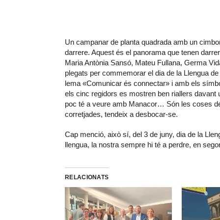
Un campanar de planta quadrada amb un cimbori
darrere. Aquest és el panorama que tenen darrere
Maria Antònia Sansó, Mateu Fullana, Germa Vidal
plegats per commemorar el dia de la Llengua de 
lema «Comunicar és connectar» i amb els símbol
els cinc regidors es mostren ben riallers davant
poc té a veure amb Manacor… Són les coses de la I
corretjades, tendeix a desbocar-se.
Cap menció, això sí, del 3 de juny, dia de la Ll
llengua, la nostra sempre hi té a perdre, en segon
RELACIONATS