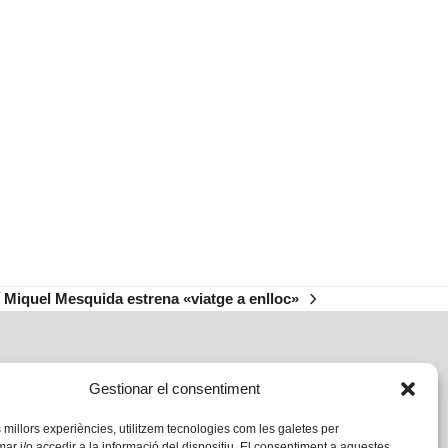
 Miquel Mesquida estrena «viatge a enlloc»
Gestionar el consentiment
s millors experiències, utilitzem tecnologies com les galetes per
 i/o accedir a la informació del dispositiu. El consentiment a aquestes