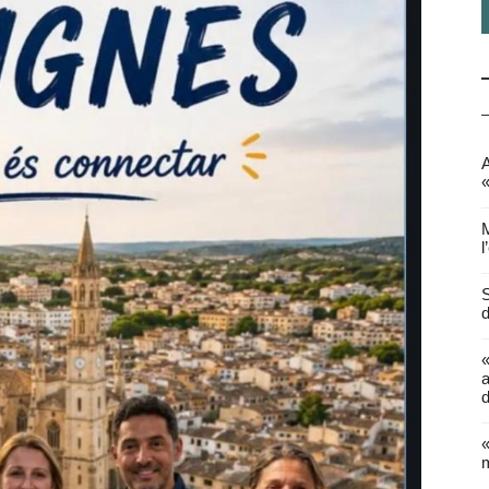
A
«
M
l
S
d
a
d
«
m