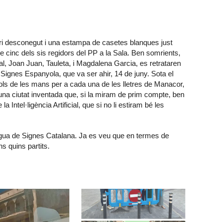
 desconegut i una estampa de casetes blanques just
 cinc dels sis regidors del PP a la Sala. Ben somrients,
, Joan Juan, Tauleta, i Magdalena Garcia, es retrataren
Signes Espanyola, que va ser ahir, 14 de juny. Sota el
s de les mans per a cada una de les lletres de Manacor,
 una ciutat inventada que, si la miram de prim compte, ben
ntel·ligència Artificial, que si no li estiram bé les
engua de Signes Catalana. Ja es veu que en termes de
s quins partits.