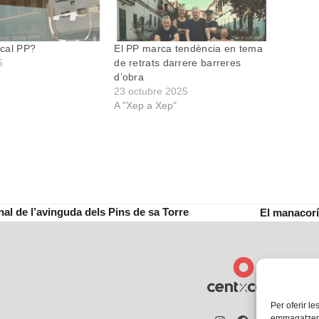
cal PP?
El PP marca tendència en tema
5
de retrats darrere barreres
d’obra
23 octubre 2025
A "Xep a Xep"
al de l’avinguda dels Pins de sa Torre
El manacorí
next
post:
Per oferir le
emmagatzemar