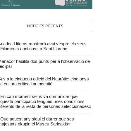
NOTÍCIES RECENTS
riadna Lliteras mostrarà avui vespre els seus
Filaments continus» a Sant Llorenç
anacor habilita dos punts per a l’observació de
’eclipsi
us a la cinquena edició del Neuròtic: cinc anys
e cultura crítica i autogestió
«En cap moment se’ns va comunicar que
questa participació tengués unes condicions
iferents de la resta de persones seleccionades»
Que aquest any sigui el darrer que ses
ajestats okupin el Museu Saridakis»