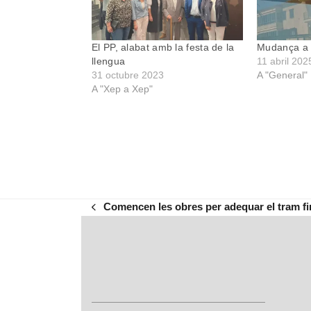
El PP, alabat amb la festa de la
Mudança a 
llengua
11 abril 202
31 octubre 2023
A "General"
A "Xep a Xep"
Comencen les obres per adequar el tram fin
previous
post: