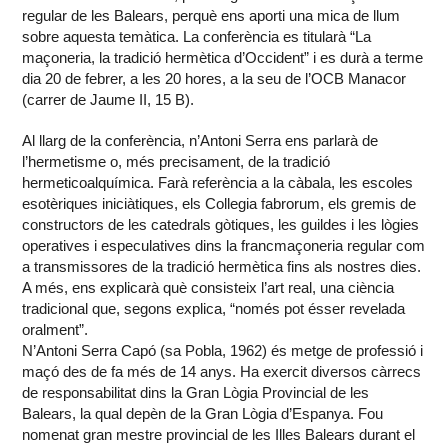
regular de les Balears, perquè ens aporti una mica de llum
sobre aquesta temàtica. La conferència es titularà “La
maçoneria, la tradició hermètica d’Occident” i es durà a terme
dia 20 de febrer, a les 20 hores, a la seu de l’OCB Manacor
(carrer de Jaume II, 15 B).
Al llarg de la conferència, n’Antoni Serra ens parlarà de
l’hermetisme o, més precisament, de la tradició
hermeticoalquímica. Farà referència a la càbala, les escoles
esotèriques iniciàtiques, els Collegia fabrorum, els gremis de
constructors de les catedrals gòtiques, les guildes i les lògies
operatives i especulatives dins la francmaçoneria regular com
a transmissores de la tradició hermètica fins als nostres dies.
A més, ens explicarà què consisteix l’art real, una ciència
tradicional que, segons explica, “només pot ésser revelada
oralment”.
N’Antoni Serra Capó (sa Pobla, 1962) és metge de professió i
maçó des de fa més de 14 anys. Ha exercit diversos càrrecs
de responsabilitat dins la Gran Lògia Provincial de les
Balears, la qual depèn de la Gran Lògia d’Espanya. Fou
nomenat gran mestre provincial de les Illes Balears durant el