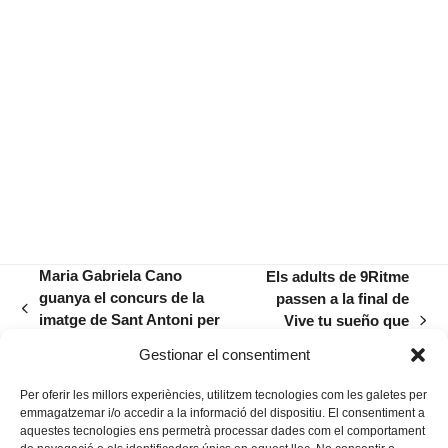
Maria Gabriela Cano
Els adults de 9Ritme
guanya el concurs de la
passen a la final de
previous
imatge de Sant Antoni per
Vive tu sueño que
next
post:
a les festes de l’any que ve
disputaran a nivell
post:
Gestionar el consentiment
estatal
Per oferir les millors experiències, utilitzem tecnologies com les galetes per
emmagatzemar i/o accedir a la informació del dispositiu. El consentiment a
aquestes tecnologies ens permetrà processar dades com el comportament