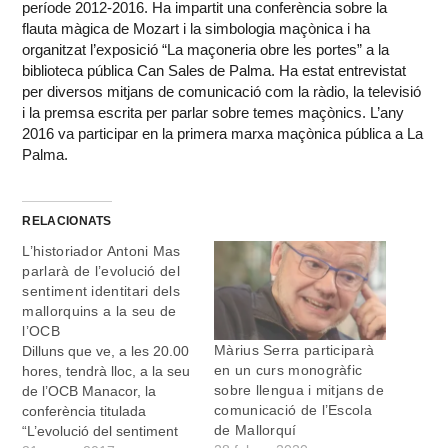
període 2012-2016. Ha impartit una conferència sobre la
flauta màgica de Mozart i la simbologia maçònica i ha
organitzat l’exposició “La maçoneria obre les portes” a la
biblioteca pública Can Sales de Palma. Ha estat entrevistat
per diversos mitjans de comunicació com la ràdio, la televisió
i la premsa escrita per parlar sobre temes maçònics. L’any
2016 va participar en la primera marxa maçònica pública a La
Palma.
RELACIONATS
L’historiador Antoni Mas
parlarà de l’evolució del
sentiment identitari dels
mallorquins a la seu de
l’OCB
Màrius Serra participarà
Dilluns que ve, a les 20.00
en un curs monogràfic
hores, tendrà lloc, a la seu
sobre llengua i mitjans de
de l’OCB Manacor, la
comunicació de l’Escola
conferència titulada
de Mallorquí
“L’evolució del sentiment