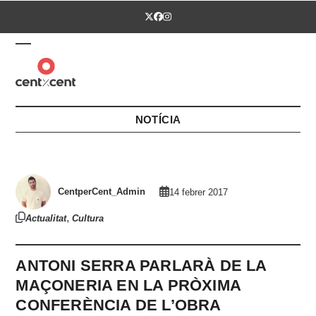
Skip
Twitter
Facebook
Instagram
to
content
Open
Close
mobile
mobile
menu
menu
NOTÍCIA
CentperCent_Admin
14 febrer 2017
,
Actualitat
Cultura
ANTONI SERRA PARLARÀ DE LA
MAÇONERIA EN LA PRÒXIMA
CONFERÈNCIA DE L’OBRA