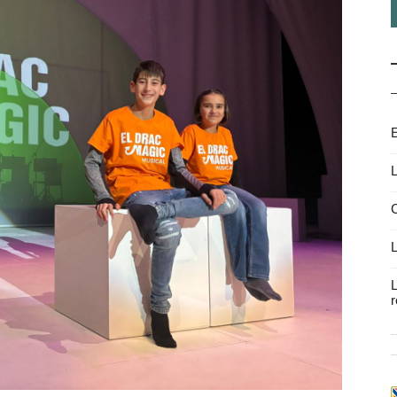
E
L
C
L
L
r