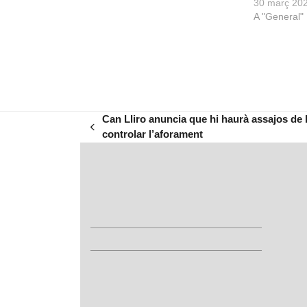
30 març 20
A "General"
Can Lliro anuncia que hi haurà assajos de 
previous
controlar l’aforament
post: