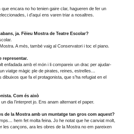
 que encara no ho tenien gaire clar, hagueren de fer un
eccionades, i d’aquí ens varen triar a nosaltres.
, abans, ja. Fèieu Mostra de Teatre Escolar?
scolar.
Mostra. A més, també vaig al Conservatori i toc el piano.
 representar.
lt enfadada amb el món i li compareix un drac per ajudar-
 un viatge màgic ple de pirates, reines, estrelles…
dibuixos que fa el protagonista, que s’ha refugiat en el
onista. Com és això
 un dia l’interpret jo. Ens anam alternant el paper.
bres de la Mostra amb un muntatge tan gros com aquest?
mps… hem fet molta feina. Jo he notat que he canviat molt,
er les cançons, ara les obres de la Mostra no em pareixen