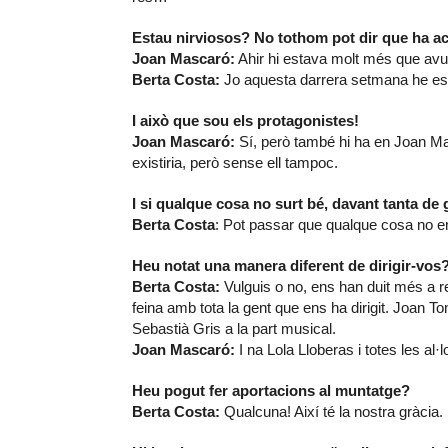
Estau nirviosos? No tothom pot dir que ha act
Joan Mascaró:
Ahir hi estava molt més que avui
Berta Costa:
Jo aquesta darrera setmana he estat
I això que sou els protagonistes!
Joan Mascaró:
Sí, però també hi ha en Joan Man
existiria, però sense ell tampoc.
I si qualque cosa no surt bé, davant tanta de
Berta Costa
: Pot passar que qualque cosa no en
Heu notat una manera diferent de dirigir-vos
Berta Costa:
Vulguis o no, ens han duit més a r
feina amb tota la gent que ens ha dirigit. Joan To
Sebastià Gris a la part musical.
Joan Mascaró:
I na Lola Lloberas i totes les al·
Heu pogut fer aportacions al muntatge?
Berta Costa:
Qualcuna! Així té la nostra gràcia.