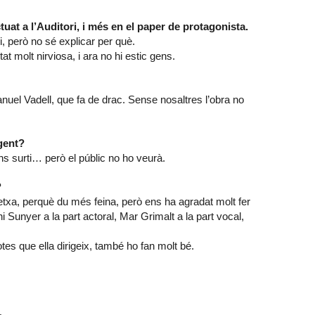
uat a l’Auditori, i més en el paper de protagonista.
, però no sé explicar per què.
 molt nirviosa, i ara no hi estic gens.
uel Vadell, que fa de drac. Sense nosaltres l’obra no
 gent?
s surti… però el públic no ho veurà.
?
etxa, perquè du més feina, però ens ha agradat molt fer
ni Sunyer a la part actoral, Mar Grimalt a la part vocal,
lotes que ella dirigeix, també ho fan molt bé.