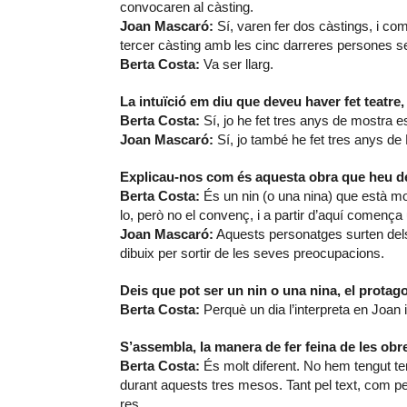
convocaren al càsting.
Joan Mascaró:
Sí, varen fer dos càstings, i com
tercer càsting amb les cinc darreres persones sel
Berta Costa:
Va ser llarg.
La intuïció em diu que deveu haver fet teatre
Berta Costa:
Sí, jo he fet tres anys de mostra e
Joan Mascaró:
Sí, jo també he fet tres anys de 
Explicau-nos com és aquesta obra que heu de
Berta Costa:
És un nin (o una nina) que està mo
lo, però no el convenç, i a partir d’aquí comença
Joan Mascaró:
Aquests personatges surten dels 
dibuix per sortir de les seves preocupacions.
Deis que pot ser un nin o una nina, el protag
Berta Costa:
Perquè un dia l’interpreta en Joan i
S’assembla, la manera de fer feina de les o
Berta Costa:
És molt diferent. No hem tengut te
durant aquests tres mesos. Tant pel text, com p
res…