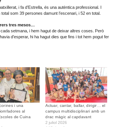
?
xillerat, i fa d’Estrella, és una autèntica professional. I
 total som 39 persones damunt l’escenari, i 52 en total.
arrers tres mesos…
 cada setmana, i hem hagut de deixar altres coses. Però
via d’esperar, hi ha hagut dies que fins i tot hem pogut fer
orines i una
Actuar, cantar, ballar, dirigir… el
riomfadores al
campus multidisciplinari amb un
Escoles de Cuina
drac màgic al capdavant
2 juliol 2026