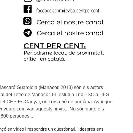
ascaró Guardiola (Manacor, 2013) són els actors 
al del Tetre de Manacor. Ell estudia 1r d'ESO a l'IES 
el CEP Es Canyar, on cursa 5è de primària. Avui que 
er veure com van aquests nirvis... No són gaire els 
 800 persones...
çó en vídeo i respondre un qüestionari, i després ens