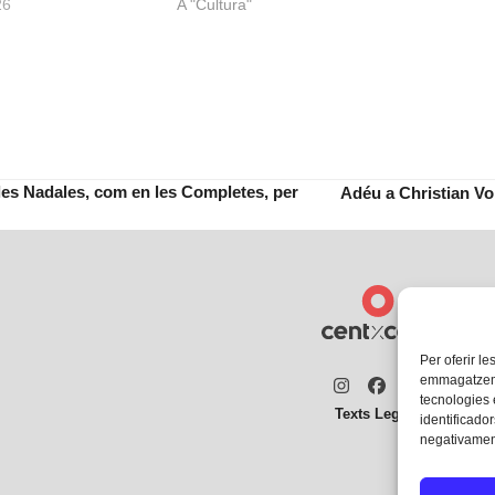
26
A "Cultura"
les Nadales, com en les Completes, per
Adéu a Christian Vol
next
post:
Per oferir le
emmagatzemar
Instagram
Facebook
Twitter
tecnologies
Texts Legals
identificador
negativament