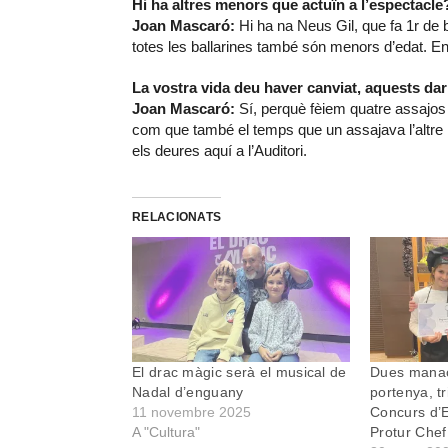
Hi ha altres menors que actuïn a l’espectacle
Joan Mascaró:
Hi ha na Neus Gil, que fa 1r de bat
totes les ballarines també són menors d’edat. En
La vostra vida deu haver canviat, aquests d
Joan Mascaró:
Sí, perquè fèiem quatre assajos
com que també el temps que un assajava l’altre ha
els deures aquí a l’Auditori.
RELACIONATS
El drac màgic serà el musical de
Dues manac
Nadal d’enguany
portenya, t
11 novembre 2025
Concurs d’
A "Cultura"
Protur Chef