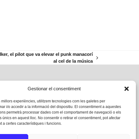
ker, el pilot que va elevar el punk manacorí
al cel de la música
Gestionar el consentiment
s millors experiències, utilitzem tecnologies com les galetes per
 i/o accedir a la informació del dispositiu. El consentiment a aquestes
 ens permetrà processar dades com el comportament de navegació o els
s únics en aquest lloc. No consentir o retirar el consentiment, pot afectar
 a certes característiques i funcions.