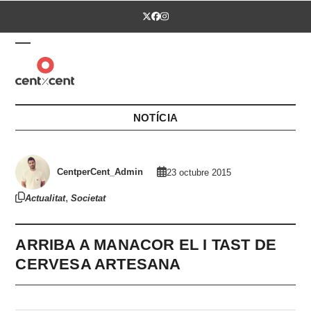
Skip
Twitter
Facebook
Instagram
to
content
Open
Close
mobile
mobile
menu
menu
NOTÍCIA
CentperCent_Admin
23 octubre 2015
,
Actualitat
Societat
ARRIBA A MANACOR EL I TAST DE
CERVESA ARTESANA