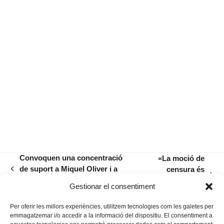
Convoquen una concentració
«La moció de
de suport a Miquel Oliver i a
censura és
previous
next
l’equip de govern
legítima, però és
post:
Gestionar el consentiment
post:
indigna»
Per oferir les millors experiències, utilitzem tecnologies com les galetes per
emmagatzemar i/o accedir a la informació del dispositiu. El consentiment a