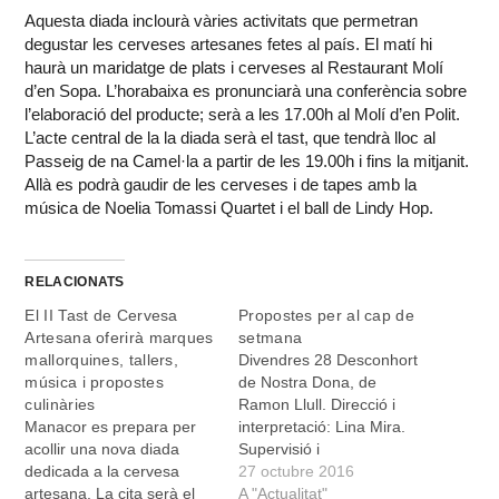
Aquesta diada inclourà vàries activitats que permetran
degustar les cerveses artesanes fetes al país. El matí hi
haurà un maridatge de plats i cerveses al Restaurant Molí
d’en Sopa. L’horabaixa es pronunciarà una conferència sobre
l’elaboració del producte; serà a les 17.00h al Molí d’en Polit.
L’acte central de la la diada serà el tast, que tendrà lloc al
Passeig de na Camel·la a partir de les 19.00h i fins la mitjanit.
Allà es podrà gaudir de les cerveses i de tapes amb la
música de Noelia Tomassi Quartet i el ball de Lindy Hop.
RELACIONATS
El II Tast de Cervesa
Propostes per al cap de
Artesana oferirà marques
setmana
mallorquines, tallers,
Divendres 28 Desconhort
música i propostes
de Nostra Dona, de
culinàries
Ramon Llull. Direcció i
Manacor es prepara per
interpretació: Lina Mira.
acollir una nova diada
Supervisió i
dedicada a la cervesa
assessorament del text:
27 octubre 2016
artesana. La cita serà el
Simone Sari. Oud i espai
A "Actualitat"