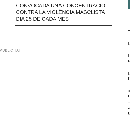
CONVOCADA UNA CONCENTRACIÓ
CONTRA LA VIOLÈNCIA MASCLISTA
DIA 25 DE CADA MES
E
L
PUBLICITAT
L
r
L
l
«
c
«
u