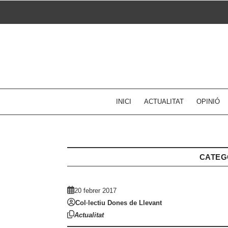
Skip
to
content
INICI
ACTUALITAT
OPINIÓ
CATEG
20 febrer 2017
Col·lectiu Dones de Llevant
Actualitat