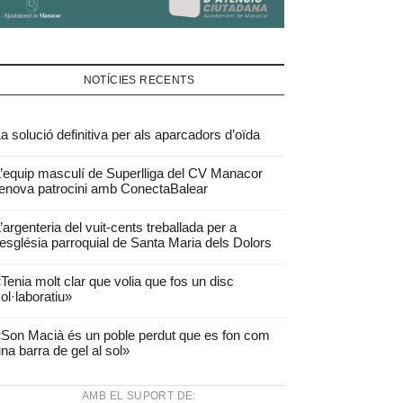
NOTÍCIES RECENTS
a solució definitiva per als aparcadors d’oïda
’equip masculí de Superlliga del CV Manacor
enova patrocini amb ConectaBalear
’argenteria del vuit-cents treballada per a
’església parroquial de Santa Maria dels Dolors
Tenia molt clar que volia que fos un disc
ol·laboratiu»
Son Macià és un poble perdut que es fon com
na barra de gel al sol»
AMB EL SUPORT DE: