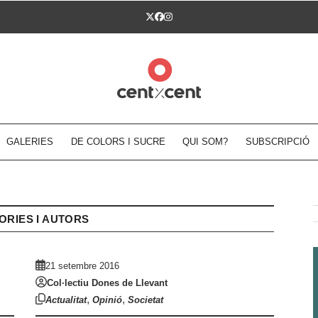
Twitter
Facebook
Instagram
GALERIES
DE COLORS I SUCRE
QUI SOM?
SUBSCRIPCIÓ
ORIES I AUTORS
21 setembre 2016
Col·lectiu Dones de Llevant
,
,
Actualitat
Opinió
Societat