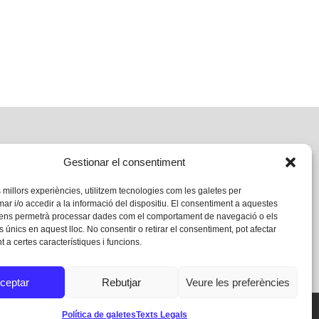
Gestionar el consentiment
s millors experiències, utilitzem tecnologies com les galetes per
 i/o accedir a la informació del dispositiu. El consentiment a aquestes
 ens permetrà processar dades com el comportament de navegació o els
s únics en aquest lloc. No consentir o retirar el consentiment, pot afectar
 a certes característiques i funcions.
ceptar
Rebutjar
Veure les preferències
Política de galetes
Texts Legals