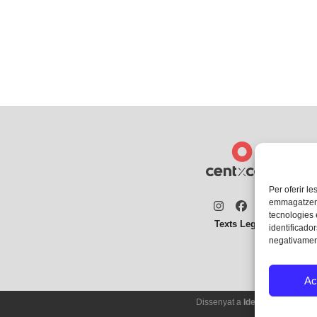
Per oferir le
emmagatzemar
Instagram
Facebook
Twitter
tecnologies
Texts Legals
identificador
negativament
Ac
Dissenyat a
Ideograma