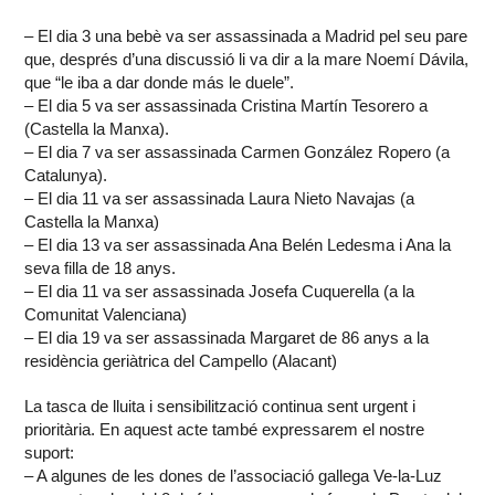
– El dia 3 una bebè va ser assassinada a Madrid pel seu pare
que, després d’una discussió li va dir a la mare Noemí Dávila,
que “le iba a dar donde más le duele”.
– El dia 5 va ser assassinada Cristina Martín Tesorero a
(Castella la Manxa).
– El dia 7 va ser assassinada Carmen González Ropero (a
Catalunya).
– El dia 11 va ser assassinada Laura Nieto Navajas (a
Castella la Manxa)
– El dia 13 va ser assassinada Ana Belén Ledesma i Ana la
seva filla de 18 anys.
– El dia 11 va ser assassinada Josefa Cuquerella (a la
Comunitat Valenciana)
– El dia 19 va ser assassinada Margaret de 86 anys a la
residència geriàtrica del Campello (Alacant)
La tasca de lluita i sensibilització continua sent urgent i
prioritària. En aquest acte també expressarem el nostre
suport:
– A algunes de les dones de l’associació gallega Ve-la-Luz