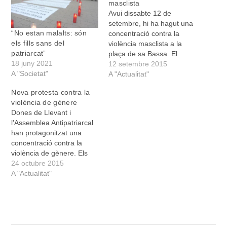
masclista
Avui dissabte 12 de
setembre, hi ha hagut una
“No estan malalts: són
concentració contra la
els fills sans del
violència masclista a la
patriarcat”
plaça de sa Bassa. El
18 juny 2021
Col.lectiu de Dones de
12 setembre 2015
A "Societat"
Llevant i l'Assemblea
A "Actualitat"
antipatriarcal de Manacor
Nova protesta contra la
han promogut aquesta
violència de gènere
iniciativa arran de l’ampli
Dones de Llevant i
nombre d’assassinats de
l'Assemblea Antipatriarcal
dones a mans de les
han protagonitzat una
seves parelles o
concentració contra la
exparelles. Juntament…
violència de gènere. Els
dos col·lectius s'han reunit
24 octubre 2015
avui a Sa Bassa per
A "Actualitat"
mostrar el seu rebuig per
l'assassinat d'una dona en
mans del seu exmarit
aquesta setmana a
Tenerife. Noves