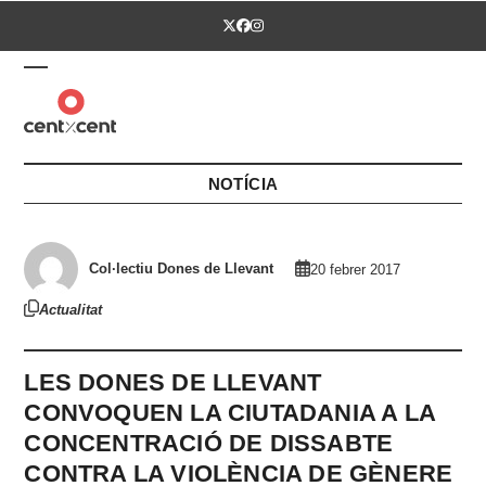
Skip
Twitter
Facebook
Instagram
to
content
Open
Close
mobile
mobile
menu
menu
NOTÍCIA
Col·lectiu Dones de Llevant
20 febrer 2017
Actualitat
LES DONES DE LLEVANT
CONVOQUEN LA CIUTADANIA A LA
CONCENTRACIÓ DE DISSABTE
CONTRA LA VIOLÈNCIA DE GÈNERE