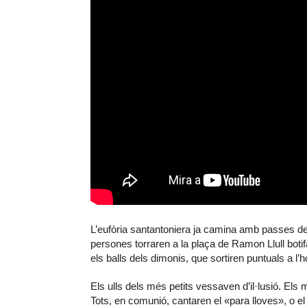
L’eufòria santantoniera ja camina amb passes dec
persones torraren a la plaça de Ramon Llull botifa
els balls dels dimonis, que sortiren puntuals a l’
Els ulls dels més petits vessaven d’il·lusió. El
Tots, en comunió, cantaren el «para lloves», o el 