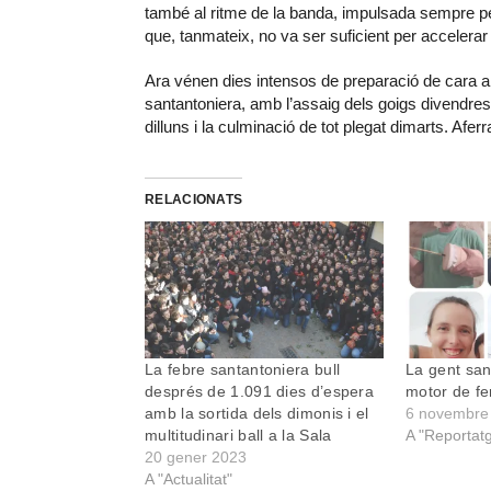
també al ritme de la banda, impulsada sempre p
que, tanmateix, no va ser suficient per accelerar e
Ara vénen dies intensos de preparació de cara a 
santantoniera, amb l’assaig dels goigs divendres, 
dilluns i la culminació de tot plegat dimarts. Af
RELACIONATS
La febre santantoniera bull
La gent san
després de 1.091 dies d’espera
motor de fe
amb la sortida dels dimonis i el
6 novembre
multitudinari ball a la Sala
A "Reportat
20 gener 2023
A "Actualitat"