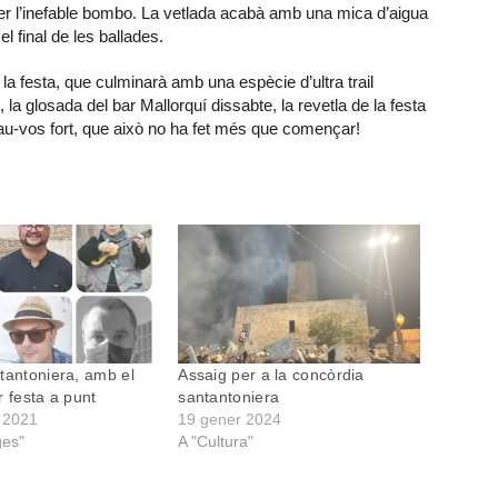
er l’inefable bombo. La vetlada acabà amb una mica d’aigua
l final de les ballades.
la festa, que culminarà amb una espècie d’ultra trail
la glosada del bar Mallorquí dissabte, la revetla de la festa
errau-vos fort, que això no ha fet més que començar!
tantoniera, amb el
Assaig per a la concòrdia
r festa a punt
santantoniera
 2021
19 gener 2024
ges"
A "Cultura"