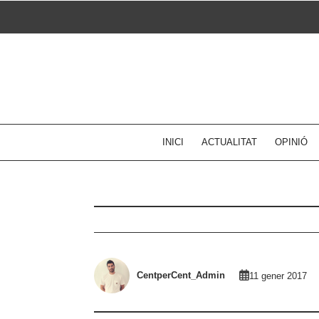
Skip
to
content
INICI
ACTUALITAT
OPINIÓ
CentperCent_Admin
11 gener 2017