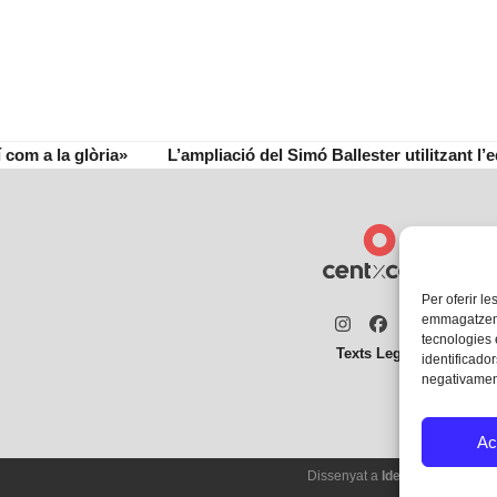
 com a la glòria»
L’ampliació del Simó Ballester utilitzant l’
next
post:
Per oferir le
emmagatzemar
Instagram
Facebook
Twitter
tecnologies
Texts Legals
identificador
negativament
Ac
Dissenyat a
Ideograma