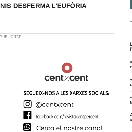
ONIS DESFERMA L’EUFÒRIA
PUBLICITAT
L
l
«
c
«
u
«
t
A
«