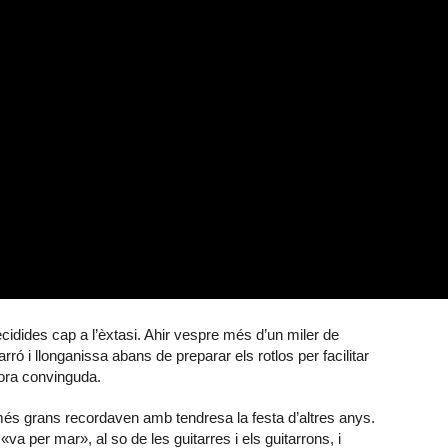
idides cap a l’èxtasi. Ahir vespre més d’un miler de
rró i llonganissa abans de preparar els rotlos per facilitar
hora convinguda.
s més grans recordaven amb tendresa la festa d’altres anys.
«va per mar», al so de les guitarres i els guitarrons, i