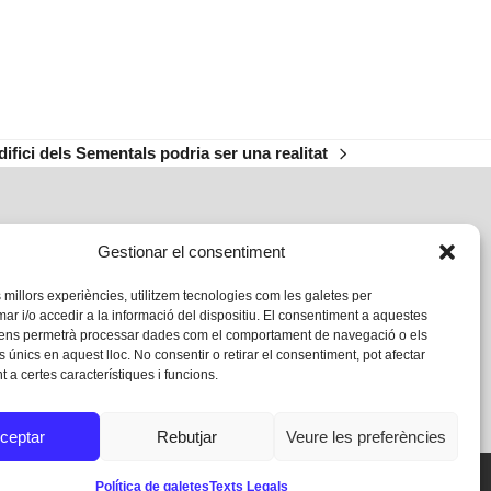
edifici dels Sementals podria ser una realitat
Gestionar el consentiment
s millors experiències, utilitzem tecnologies com les galetes per
 i/o accedir a la informació del dispositiu. El consentiment a aquestes
 ens permetrà processar dades com el comportament de navegació o els
s únics en aquest lloc. No consentir o retirar el consentiment, pot afectar
 a certes característiques i funcions.
ceptar
Rebutjar
Veure les preferències
Política de galetes
Texts Legals