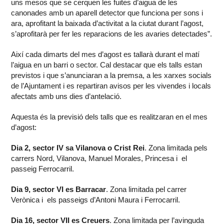
uns mesos que se cerquen les fuites d’aigua de les
canonades amb un aparell detector que funciona per sons i
ara, aprofitant la baixada d’activitat a la ciutat durant l’agost,
s’aprofitarà per fer les reparacions de les avaries detectades”.
Així cada dimarts del mes d’agost es tallarà durant el matí
l’aigua en un barri o sector. Cal destacar que els talls estan
previstos i que s’anunciaran a la premsa, a les xarxes socials
de l’Ajuntament i es repartiran avisos per les vivendes i locals
afectats amb uns dies d’antelació.
Aquesta és la previsió dels talls que es realitzaran en el mes
d’agost:
Dia 2, sector IV sa Vilanova o Crist Rei
. Zona limitada pels
carrers Nord, Vilanova, Manuel Morales, Princesa i el
passeig Ferrocarril.
Dia 9, sector VI es Barracar
. Zona limitada pel carrer
Verònica i els passeigs d’Antoni Maura i Ferrocarril.
Dia 16, sector VII es Creuers
. Zona limitada per l’avinguda