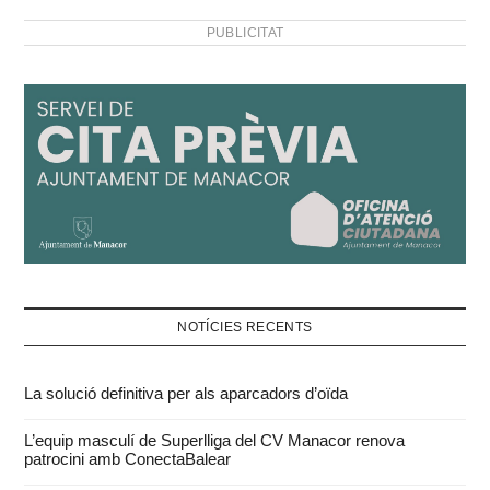
monitorar l’activitat de les
PUBLICITAT
bombes extractores
d’aigua i detectar
incidències…
NOTÍCIES RECENTS
La solució definitiva per als aparcadors d’oïda
L’equip masculí de Superlliga del CV Manacor renova
patrocini amb ConectaBalear