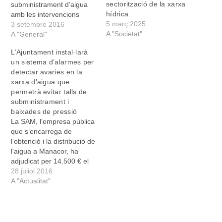
sectorització de la xarxa
subministrament d’aigua
hídrica
amb les intervencions
5 març 2025
setmanals que s’han fet en
3 setembre 2016
A "Societat"
els barris de la zona nord
A "General"
de la ciutat”. Així ho ha
L’Ajuntament instal·larà
explicat Francesc Grimalt,
un sistema d’alarmes per
el gerent de la SAM,
detectar avaries en la
l’empresa municipal que
xarxa d’aigua que
gestiona la captació…
permetrà evitar talls de
subministrament i
baixades de pressió
La SAM, l’empresa pública
que s’encarrega de
l’obtenció i la distribució de
l’aigua a Manacor, ha
adjudicat per 14.500 € el
subministrament i la
28 juliol 2016
instal·lació d’un sistema
A "Actualitat"
d’alarmes pel servei
d’abastiment d’aigua del
nucli de Manacor. Aquesta
nova tecnologia permetrà