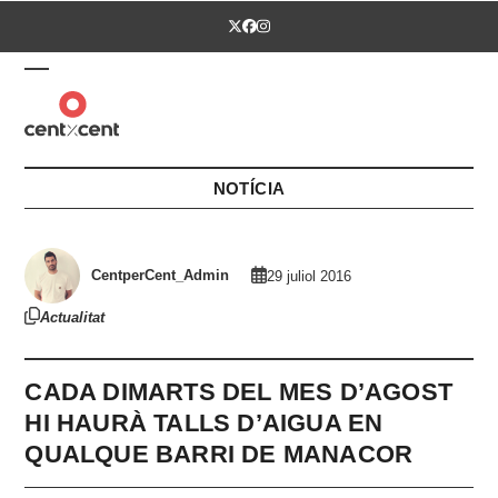
Skip
Twitter
Facebook
Instagram
to
content
Open
Close
mobile
mobile
menu
menu
NOTÍCIA
CentperCent_Admin
29 juliol 2016
Actualitat
CADA DIMARTS DEL MES D’AGOST
HI HAURÀ TALLS D’AIGUA EN
QUALQUE BARRI DE MANACOR