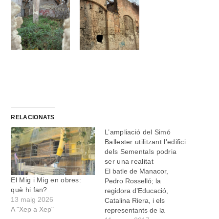
RELACIONATS
L’ampliació del Simó
Ballester utilitzant l’edifici
dels Sementals podria
ser una realitat
El batle de Manacor,
El Mig i Mig en obres:
Pedro Rosselló; la
què hi fan?
regidora d’Educació,
13 maig 2026
Catalina Riera, i els
A "Xep a Xep"
representants de la