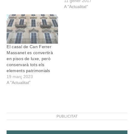
comunitat educativa de
11 gener 2017
l’escola Simó Ballester es
A "Actualitat"
varen reunir ahir, dimarts
dia 10 de gener, amb el
conseller d’Educació, Martí
March, i amb el director
general de Planificació,
Ordenació i Centres,
El casal de Can Ferrer
Antoni Morante, per…
Massanet es convertirà
en pisos de luxe, però
conservarà tots els
elements patrimonials
19 març 2023
A "Actualitat"
PUBLICITAT