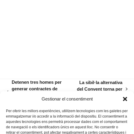
Detenen tres homes per
La sibil·la alternativa
generar contractes de
del Convent torna per
next
previous
lloguer falsos a canvi de
tercer any consecutiu
post:
Gestionar el consentiment
post:
doblers
Per oferir les millors experiències, utilitzem tecnologies com les galetes per
emmagatzemar i/o accedir a la informació del dispositiu. El consentiment a
aquestes tecnologies ens permetrà processar dades com el comportament
de navegació o els identificadors únics en aquest lloc. No consentir o
retirar el consentiment, pot afectar negativament a certes característiques i