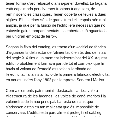
tenen forma d’arc rebaixat o ansa-paner dovellat. La façana
està capcimada per diversos frontons triangulars, de
reminiscències clàssiques. Tenen coberta de teules a dues
aigües. Els interiors són de gran altura i els espais són molt
amplis, ja que per la funció de l’edifici era necessari que no
estassin gaire compartimentats. La coberta està aguantada
per un gran embigat de ferro».
Segons la fitxa del catàleg, es tracta d’un «edifici de fàbrica
d’aiguardents del sector de l’alimentació en ús des de finals
del segle XIX fins a un moment indeterminat del XX. Aquest
edifici probablement formava part de tot el complex que hi
havia al voltant de l’estació associat a l’arribada de
l’electricitat i a la instal·lació de la primera fàbrica d’electricitat
en aquest indret l’any 1902 per l’empresa Servera i Melis».
Com a elements patrimonials destacats, la fitxa valora
«l’estructura de les façanes; les voltes de canó interiors i la
volumetria de la nau principal. La resta de naus que
s’adossen estan en tan mal estat que és impossible de
conservar». L’edifici està parcialment protegit i el catàleg