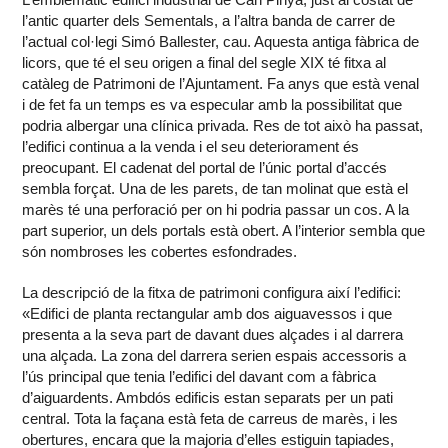
l’antic quarter dels Sementals, a l’altra banda de carrer de
l’actual col·legi Simó Ballester, cau. Aquesta antiga fàbrica de
licors, que té el seu origen a final del segle XIX té fitxa al
catàleg de Patrimoni de l’Ajuntament. Fa anys que està venal
i de fet fa un temps es va especular amb la possibilitat que
podria albergar una clínica privada. Res de tot això ha passat,
l’edifici continua a la venda i el seu deteriorament és
preocupant. El cadenat del portal de l’únic portal d’accés
sembla forçat. Una de les parets, de tan molinat que està el
marès té una perforació per on hi podria passar un cos. A la
part superior, un dels portals està obert. A l’interior sembla que
són nombroses les cobertes esfondrades.
La descripció de la fitxa de patrimoni configura així l’edifici:
«Edifici de planta rectangular amb dos aiguavessos i que
presenta a la seva part de davant dues alçades i al darrera
una alçada. La zona del darrera serien espais accessoris a
l’ús principal que tenia l’edifici del davant com a fàbrica
d’aiguardents. Ambdós edificis estan separats per un pati
central. Tota la façana està feta de carreus de marès, i les
obertures, encara que la majoria d’elles estiguin tapiades,