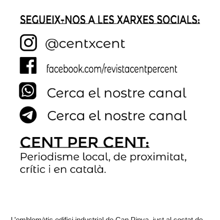
L’emblemàtic edifici industrial de Can Pinya, just al costat de