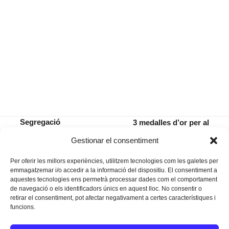
Segregació
3 medalles d’or per al
municipal de
Renshinkan en el campionat
previous
next
Gestionar el consentiment
Portocristo
balear escolar de judo
post:
post:
Per oferir les millors experiències, utilitzem tecnologies com les galetes per
emmagatzemar i/o accedir a la informació del dispositiu. El consentiment a
aquestes tecnologies ens permetrà processar dades com el comportament
de navegació o els identificadors únics en aquest lloc. No consentir o
retirar el consentiment, pot afectar negativament a certes característiques i
funcions.
Instagram
Facebook
Twitter