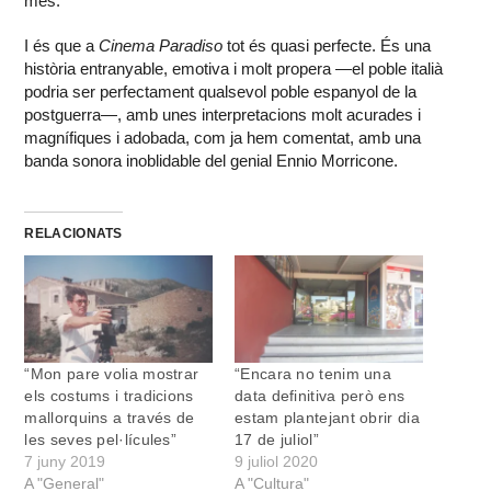
més.
I és que a
Cinema Paradiso
tot és quasi perfecte. És una
història entranyable, emotiva i molt propera —el poble italià
podria ser perfectament qualsevol poble espanyol de la
postguerra—, amb unes interpretacions molt acurades i
magnífiques i adobada, com ja hem comentat, amb una
banda sonora inoblidable del genial Ennio Morricone.
RELACIONATS
“Mon pare volia mostrar
“Encara no tenim una
els costums i tradicions
data definitiva però ens
mallorquins a través de
estam plantejant obrir dia
les seves pel·lícules”
17 de juliol”
7 juny 2019
9 juliol 2020
A "General"
A "Cultura"