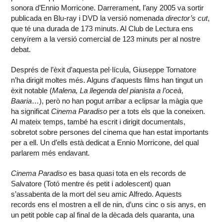
sonora d’Ennio Morricone. Darrerament, l’any 2005 va sortir
publicada en Blu-ray i DVD la versió nomenada
director’s cut
,
que té una durada de 173 minuts. Al Club de Lectura ens
cenyírem a la versió comercial de 123 minuts per al nostre
debat.
Després de l’èxit d’aquesta pel·lícula, Giuseppe Tornatore
n’ha dirigit moltes més. Alguns d’aquests films han tingut un
èxit notable (
Malena, La llegenda del pianista a l’oceà
,
Baaria
…), però no han pogut arribar a eclipsar la màgia que
ha significat
Cinema Paradiso
per a tots els que la coneixen.
Al mateix temps, també ha escrit i dirigit documentals,
sobretot sobre persones del cinema que han estat importants
per a ell. Un d’ells està dedicat a Ennio Morricone, del qual
parlarem més endavant.
Cinema Paradiso
es basa quasi tota en els records de
Salvatore (Totó mentre és petit i adolescent) quan
s’assabenta de la mort del seu amic Alfredo. Aquests
records ens el mostren a ell de nin, d’uns cinc o sis anys, en
un petit poble cap al final de la dècada dels quaranta, una