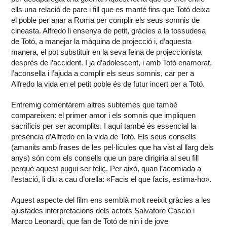
ells una relació de pare i fill que es manté fins que Totó deixa
el poble per anar a Roma per complir els seus somnis de
cineasta. Alfredo li ensenya de petit, gràcies a la tossudesa
de Totó, a manejar la màquina de projecció i, d’aquesta
manera, el pot substituir en la seva feina de projeccionista
després de l’accident. I ja d’adolescent, i amb Totó enamorat,
l’aconsella i l’ajuda a complir els seus somnis, car per a
Alfredo la vida en el petit poble és de futur incert per a Totó.
Entremig comentàrem altres subtemes que també
compareixen: el primer amor i els somnis que impliquen
sacrificis per ser acomplits. I aquí també és essencial la
presència d’Alfredo en la vida de Totó. Els seus consells
(amanits amb frases de les pel·lícules que ha vist al llarg dels
anys) són com els consells que un pare dirigiria al seu fill
perquè aquest pugui ser feliç. Per això, quan l’acomiada a
l’estació, li diu a cau d’orella: «Facis el que facis, estima-ho».
Aquest aspecte del film ens semblà molt reeixit gràcies a les
ajustades interpretacions dels actors Salvatore Cascio i
Marco Leonardi, que fan de Totó de nin i de jove