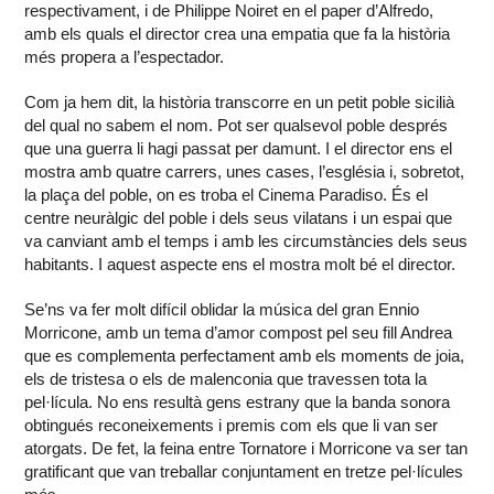
respectivament, i de Philippe Noiret en el paper d’Alfredo,
amb els quals el director crea una empatia que fa la història
més propera a l’espectador.
Com ja hem dit, la història transcorre en un petit poble sicilià
del qual no sabem el nom. Pot ser qualsevol poble després
que una guerra li hagi passat per damunt. I el director ens el
mostra amb quatre carrers, unes cases, l’església i, sobretot,
la plaça del poble, on es troba el Cinema Paradiso. És el
centre neuràlgic del poble i dels seus vilatans i un espai que
va canviant amb el temps i amb les circumstàncies dels seus
habitants. I aquest aspecte ens el mostra molt bé el director.
Se’ns va fer molt difícil oblidar la música del gran Ennio
Morricone, amb un tema d’amor compost pel seu fill Andrea
que es complementa perfectament amb els moments de joia,
els de tristesa o els de malenconia que travessen tota la
pel·lícula. No ens resultà gens estrany que la banda sonora
obtingués reconeixements i premis com els que li van ser
atorgats. De fet, la feina entre Tornatore i Morricone va ser tan
gratificant que van treballar conjuntament en tretze pel·lícules