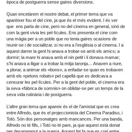
època de postguerra sense gaires diversions.
Quan encetàrem el nostre debat, el primer tema que va
aparèixer fou el del cine, ja que és el més evident. I és ver
que ens parla de cine, però no del cinema en general, sinó de
com la gent vivia les pel·lícules. Ens presenta el cine com
una màgia per a un poble que no tenia gaires ocasions de
reunir-se i de socialitzar, si no era a l’església o al cinema. I a
aquest darrer la gent hi anava a trobar-se amb els amics; a
dormir; la mare hi anava amb el nin petit i li donava mamar;
s’hi anava a lligar o a trobar la mitja taronja… Anaven a riure,
a plorar, a animar els «bons», a enfadar-se quan es trobaven
amb els «petons robats» pel capellà que es dedicava a
censurar les pel·lícules. Per a la gent del poble, el cinema era
la seva «fàbrica de somnis» on oblidar-se per un temps de la
seva vida rutinària i de postguerra.
L’altre gran tema que apareix és el de l’amistat que es crea
entre Alfredo, que és el projeccionista del Cinema Paradiso, i
Totó. Són dos personatges amb mancances. Per una banda,
Alfredo no té fills, i Totó no té pare, ja que aquest està donat
per desaparegut a la guerra. Aquest fet fa que es creï entre