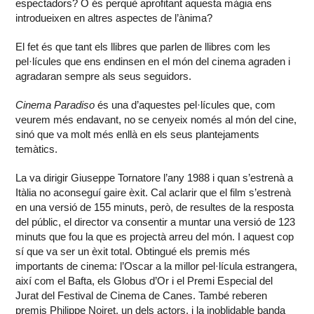
espectadors? O és perquè aprofitant aquesta màgia ens
introdueixen en altres aspectes de l’ànima?
El fet és que tant els llibres que parlen de llibres com les
pel·lícules que ens endinsen en el món del cinema agraden i
agradaran sempre als seus seguidors.
Cinema Paradiso
és una d’aquestes pel·lícules que, com
veurem més endavant, no se cenyeix només al món del cine,
sinó que va molt més enllà en els seus plantejaments
temàtics.
La va dirigir Giuseppe Tornatore l’any 1988 i quan s’estrenà a
Itàlia no aconseguí gaire èxit. Cal aclarir que el film s’estrenà
en una versió de 155 minuts, però, de resultes de la resposta
del públic, el director va consentir a muntar una versió de 123
minuts que fou la que es projectà arreu del món. I aquest cop
sí que va ser un èxit total. Obtingué els premis més
importants de cinema: l’Oscar a la millor pel·lícula estrangera,
així com el Bafta, els Globus d’Or i el Premi Especial del
Jurat del Festival de Cinema de Canes. També reberen
premis Philippe Noiret, un dels actors, i la inoblidable banda