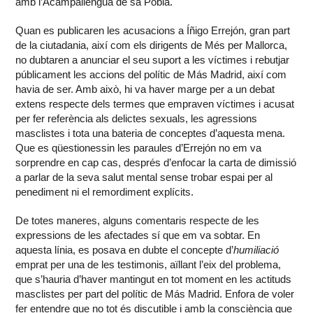
amb l’Acampallengua de sa Pobla.
Quan es publicaren les acusacions a Íñigo Errejón, gran part
de la ciutadania, així com els dirigents de Més per Mallorca,
no dubtaren a anunciar el seu suport a les víctimes i rebutjar
públicament les accions del polític de Más Madrid, així com
havia de ser. Amb això, hi va haver marge per a un debat
extens respecte dels termes que empraven víctimes i acusat
per fer referència als delictes sexuals, les agressions
masclistes i tota una bateria de conceptes d’aquesta mena.
Que es qüestionessin les paraules d’Errejón no em va
sorprendre en cap cas, després d’enfocar la carta de dimissió
a parlar de la seva salut mental sense trobar espai per al
penediment ni el remordiment explícits.
De totes maneres, alguns comentaris respecte de les
expressions de les afectades sí que em va sobtar. En
aquesta línia, es posava en dubte el concepte d’
humiliació
emprat per una de les testimonis, aïllant l’eix del problema,
que s’hauria d’haver mantingut en tot moment en les actituds
masclistes per part del polític de Más Madrid. Enfora de voler
fer entendre que no tot és discutible i amb la consciència que