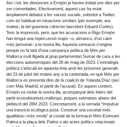
Així i tot, les denúncies a Errejón ja havien trobat uns dies per
ser comentades. Efectivament, aquest cas ha estat
àmpliament debatut a les xarxes socials, sobretot a Twitter,
com és habitual en situacions similars (per exemple, ara
mateix, la del guionista i director barceloní Eduard Cortés).
Tenc la impressió, però, que les acusacions a Íñigo Errejón
han tengut una repercussió major –o, almanco, d’un caire
més personal– a la nostra illa. Aquesta sensació s’origina
perquè no fa tant d’una campanya política de Més per
Mallorca molt lligada al grup parlamentari Sumar de cara a les
eleccions autonòmiques del 28 de maig de 2023. L’estratègia
política s’articulà en aquesta línia amb les pròximes generals
del 23 de juliol del mateix any a la cantonada, en què Més per
Mallorca es presentà dins de la coalició de Yolanda Díaz (així
com Más Madrid, el partit de l’acusat). En aquest context,
Errejón va visitar la nostra illa, acompanyat dels líders del
partit ecosobiranista mallorquí, poques setmanes abans del
plebiscit del 28M 2023. Concretament, a la xerrada “Impulsar
una transició ecològica justa. Construir una societat més
igualitària i més verda” al costat de la formació Més-Estimam
Palma a la plaça dels Patins o als actes polítics relacionats