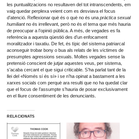
les puntualitzacions no resultaven del tot intranscendents, em
vaig quedar perplexa veient com es desviava el focus
d’atenció. Reflexionar què és o què no és una
pràctica sexual
humiliant
no és irrellevant, però no és el tema que més hauria
de preocupar a l’opinió pública. A més, de vegades es fa
referència a aquesta qüestió des d’un enfocament
moralitzador i taxatiu. De fet, és típic del sistema patriarcal
aconseguir trobar bony o bua als relats de les víctimes de
presumptes agressions sexuals. Moltes vegades sense la
pretensió conscient de jutjar aquestes veus, per sistema,
s’acaba cercant el que sigui criticable. S’ha parlat tant de la
llei del «Només sí és sí» i se n’ha opinat a bastament a les
xarxes socials com perquè ara resulti que no ha quedat clar
que el focus de l’assumpte s’hauria de posar exclusivament
en el lliure consentiment de les denunciants.
RELACIONATS