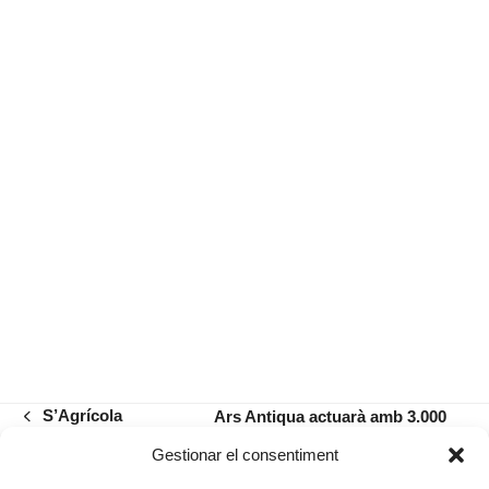
S’Agrícola
Ars Antiqua actuarà amb 3.000
previous
cantaires més al Messies participatiu
post:
next
Gestionar el consentiment
del Royal Albert Hall de Londres
post: