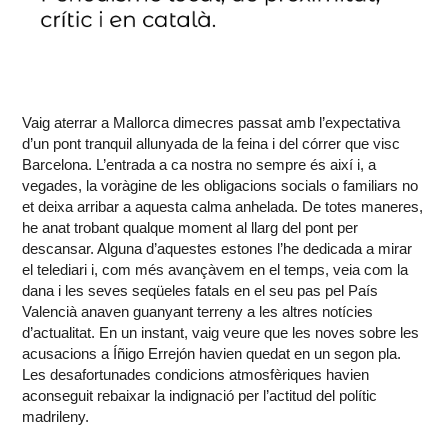
Vaig aterrar a Mallorca dimecres passat amb l’expectativa
d’un pont tranquil allunyada de la feina i del córrer que visc
Barcelona. L’entrada a ca nostra no sempre és així i, a
vegades, la voràgine de les obligacions socials o familiars no
et deixa arribar a aquesta calma anhelada. De totes maneres,
he anat trobant qualque moment al llarg del pont per
descansar. Alguna d’aquestes estones l’he dedicada a mirar
el telediari i, com més avançàvem en el temps, veia com la
dana i les seves seqüeles fatals en el seu pas pel País
Valencià anaven guanyant terreny a les altres notícies
d’actualitat. En un instant, vaig veure que les noves sobre les
acusacions a Íñigo Errejón havien quedat en un segon pla.
Les desafortunades condicions atmosfèriques havien
aconseguit rebaixar la indignació per l’actitud del polític
madrileny.