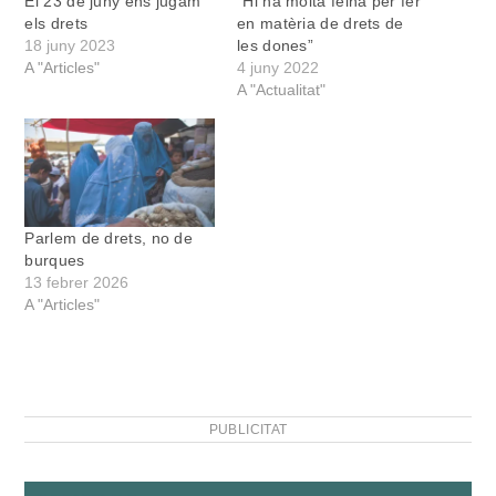
El 23 de juny ens jugam
“Hi ha molta feina per fer
els drets
en matèria de drets de
18 juny 2023
les dones”
A "Articles"
4 juny 2022
A "Actualitat"
Parlem de drets, no de
burques
13 febrer 2026
A "Articles"
PUBLICITAT