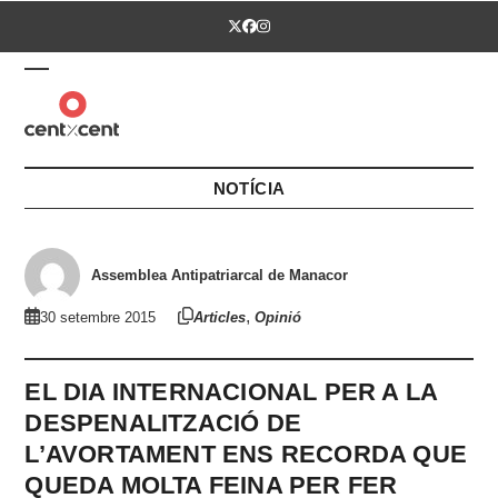
Skip
Twitter
Facebook
Instagram
to
content
Open
Close
mobile
mobile
menu
menu
NOTÍCIA
Assemblea Antipatriarcal de Manacor
,
30 setembre 2015
Articles
Opinió
EL DIA INTERNACIONAL PER A LA
DESPENALITZACIÓ DE
L’AVORTAMENT ENS RECORDA QUE
QUEDA MOLTA FEINA PER FER