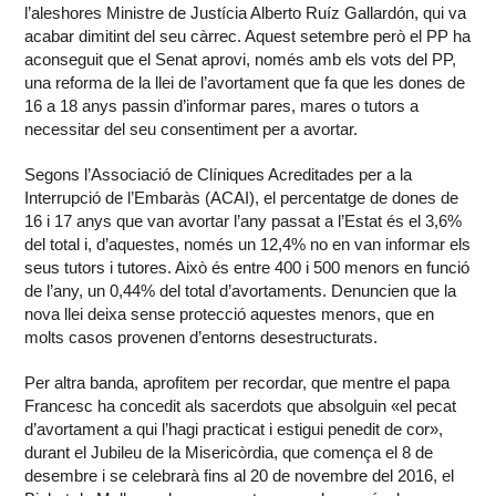
l’aleshores Ministre de Justícia Alberto Ruíz Gallardón, qui va
acabar dimitint del seu càrrec. Aquest setembre però el PP ha
aconseguit que el Senat aprovi, només amb els vots del PP,
una reforma de la llei de l’avortament que fa que les dones de
16 a 18 anys passin d’informar pares, mares o tutors a
necessitar del seu consentiment per a avortar.
Segons l’Associació de Clíniques Acreditades per a la
Interrupció de l’Embaràs (ACAI), el percentatge de dones de
16 i 17 anys que van avortar l’any passat a l’Estat és el 3,6%
del total i, d’aquestes, només un 12,4% no en van informar els
seus tutors i tutores. Això és entre 400 i 500 menors en funció
de l’any, un 0,44% del total d’avortaments. Denuncien que la
nova llei deixa sense protecció aquestes menors, que en
molts casos provenen d’entorns desestructurats.
Per altra banda, aprofitem per recordar, que mentre el papa
Francesc ha concedit als sacerdots que absolguin «el pecat
d’avortament a qui l’hagi practicat i estigui penedit de cor»,
durant el Jubileu de la Misericòrdia, que comença el 8 de
desembre i se celebrarà fins al 20 de novembre del 2016, el