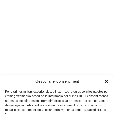
Podem signarà el comprimís
La marea verda que
Gestionar el consentiment
previous
next
pel tren de Llevant
col·lapsà Palma
post:
post:
Per oferir les millors experiències, utilitzem tecnologies com les galetes per
emmagatzemar i/o accedir a la informació del dispositiu. El consentiment a
aquestes tecnologies ens permetrà processar dades com el comportament
de navegació o els identificadors únics en aquest lloc. No consentir o
retirar el consentiment, pot afectar negativament a certes característiques i