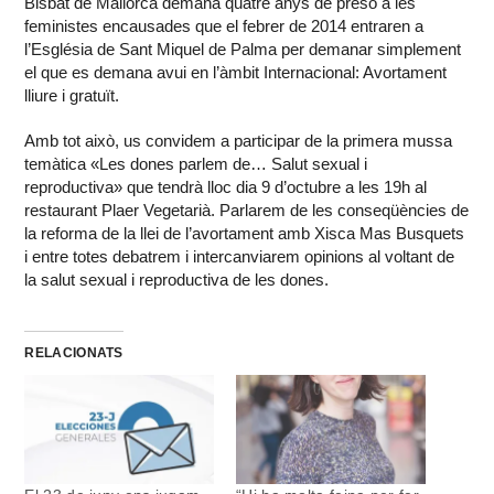
Bisbat de Mallorca demana quatre anys de presó a les
feministes encausades que el febrer de 2014 entraren a
l’Església de Sant Miquel de Palma per demanar simplement
el que es demana avui en l’àmbit Internacional: Avortament
lliure i gratuït.
Amb tot això, us convidem a participar de la primera mussa
temàtica «Les dones parlem de… Salut sexual i
reproductiva» que tendrà lloc dia 9 d’octubre a les 19h al
restaurant Plaer Vegetarià. Parlarem de les conseqüències de
la reforma de la llei de l’avortament amb Xisca Mas Busquets
i entre totes debatrem i intercanviarem opinions al voltant de
la salut sexual i reproductiva de les dones.
RELACIONATS